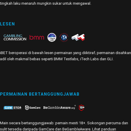
tingkah laku menaruh mungkin sukar untuk mengawal.
LESEN
iBET beroperasi di bawah lesen permainan yang diiktiraf; permainan disahkan
adil oleh makmal bebas seperti BMM Testlabs, iTech Labs dan GLI.
PERMAINAN BERTANGGUNGJAWAB
Main secara bertanggungjawab: pemain mesti 18+. Sokongan percuma dan
sulit tersedia daripada GamCare dan BeGambleAware. Lihat
panduan