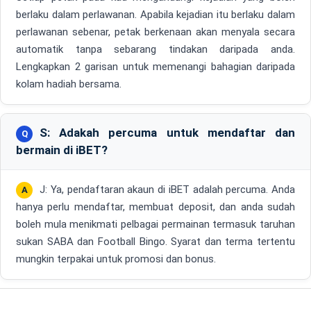
berlaku dalam perlawanan. Apabila kejadian itu berlaku dalam
perlawanan sebenar, petak berkenaan akan menyala secara
automatik tanpa sebarang tindakan daripada anda.
Lengkapkan 2 garisan untuk memenangi bahagian daripada
kolam hadiah bersama.
S: Adakah percuma untuk mendaftar dan
bermain di iBET?
J: Ya, pendaftaran akaun di iBET adalah percuma. Anda
hanya perlu mendaftar, membuat deposit, dan anda sudah
boleh mula menikmati pelbagai permainan termasuk taruhan
sukan SABA dan Football Bingo. Syarat dan terma tertentu
mungkin terpakai untuk promosi dan bonus.