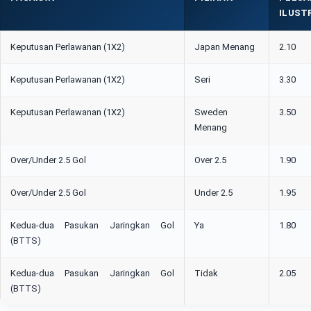
ILUST
Keputusan Perlawanan (1X2)
Japan Menang
2.10
Keputusan Perlawanan (1X2)
Seri
3.30
Keputusan Perlawanan (1X2)
Sweden
3.50
Menang
Over/Under 2.5 Gol
Over 2.5
1.90
Over/Under 2.5 Gol
Under 2.5
1.95
Kedua-dua Pasukan Jaringkan Gol
Ya
1.80
(BTTS)
Kedua-dua Pasukan Jaringkan Gol
Tidak
2.05
(BTTS)