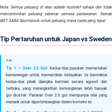
Nota: Semua peluang di atas adalah ilustratif sahaja dan tidak
mencerminkan peluang sebenar semasa perlawanan. Semak
iBET SABA Sportsbook untuk peluang masa nyata yang tepat.
Tip Pertaruhan untuk Japan vs Sweden
Tip 1 — Over 2.5 Gol:
Kedua-dua pasukan memerlukan
kemenangan untuk memastikan kelayakan. Ini bermakna
kedua-dua pihak dijangka bermain secara agresif dan
terbuka, yang meningkatkan kemungkinan lebih banyak
gol dicetak. Pasaran Over 2.5 gol mempunyai nilai yang
menarik untuk dipertimbangkan dalam konteks ini.