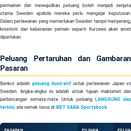
permainan dan mewujudkan peluang boleh menjadi senjata
utama Sweden apabila mereka perlu mengejar keputusan.
Dalam perlawanan yang memerlukan Sweden tampil menyerang,
kreativiti dan keberanian pemain seperti Kurzawa akan amat
diperlukan.
Peluang Pertaruhan dan Gambaran
Pasaran
Berikut adalah
peluang ilustratif
untuk perlawanan Japan v
Sweden. Angka-angka ini adalah untuk tujuan maklumat dan
perbincangan semata-mata. Untuk peluang
LANGSUNG da
terkini
, sila semak terus di
iBET SABA Sportsbook
.
PASARAN
PILIHAN
PELU