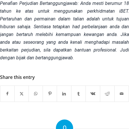
Penafian Perjudian Bertanggungjawab: Anda mesti berumur 18
tahun ke atas untuk menggunakan perkhidmatan iBET.
Pertaruhan dan permainan dalam talian adalah untuk tujuan
hiburan sahaja. Sentiasa tetapkan had perbelanjaan anda dan
jangan bertaruh melebihi kemampuan kewangan anda. Jika
anda atau seseorang yang anda kenali menghadapi masalah
berkaitan perjudian, sila dapatkan bantuan profesional. Judi
dengan bijak dan bertanggungjawab.
Share this entry
0