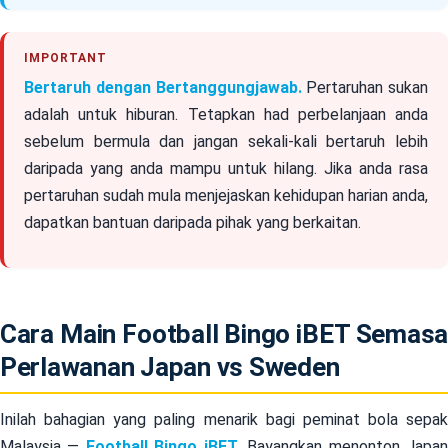
Bertaruh dengan Bertanggungjawab.
Pertaruhan sukan
adalah untuk hiburan. Tetapkan had perbelanjaan anda
sebelum bermula dan jangan sekali-kali bertaruh lebih
daripada yang anda mampu untuk hilang. Jika anda rasa
pertaruhan sudah mula menjejaskan kehidupan harian anda,
dapatkan bantuan daripada pihak yang berkaitan.
Cara Main Football Bingo iBET Semasa
Perlawanan Japan vs Sweden
Inilah bahagian yang paling menarik bagi peminat bola sepak
Malaysia —
Football Bingo iBET
. Bayangkan menonton Japa