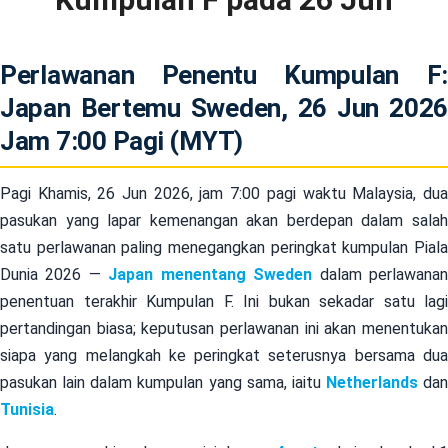
Perlawanan Penentu Kumpulan F:
Japan Bertemu Sweden, 26 Jun 2026
Jam 7:00 Pagi (MYT)
Pagi Khamis, 26 Jun 2026, jam 7:00 pagi waktu Malaysia, dua
pasukan yang lapar kemenangan akan berdepan dalam salah
satu perlawanan paling menegangkan peringkat kumpulan Piala
Dunia 2026 —
Japan menentang Sweden
dalam perlawana
penentuan terakhir Kumpulan F. Ini bukan sekadar satu lagi
pertandingan biasa; keputusan perlawanan ini akan menentukan
siapa yang melangkah ke peringkat seterusnya bersama dua
pasukan lain dalam kumpulan yang sama, iaitu
Netherlands
dan
Tunisia
.