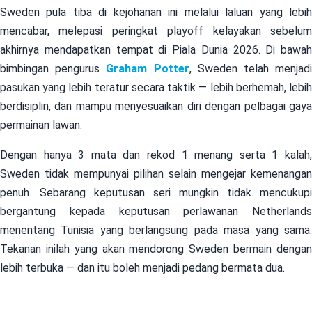
Sweden pula tiba di kejohanan ini melalui laluan yang lebih
mencabar, melepasi peringkat playoff kelayakan sebelum
akhirnya mendapatkan tempat di Piala Dunia 2026. Di bawah
bimbingan pengurus
Graham Potter
, Sweden telah menjad
pasukan yang lebih teratur secara taktik — lebih berhemah, lebih
berdisiplin, dan mampu menyesuaikan diri dengan pelbagai gaya
permainan lawan.
Dengan hanya 3 mata dan rekod 1 menang serta 1 kalah,
Sweden tidak mempunyai pilihan selain mengejar kemenangan
penuh. Sebarang keputusan seri mungkin tidak mencukupi
bergantung kepada keputusan perlawanan Netherlands
menentang Tunisia yang berlangsung pada masa yang sama.
Tekanan inilah yang akan mendorong Sweden bermain dengan
lebih terbuka — dan itu boleh menjadi pedang bermata dua.