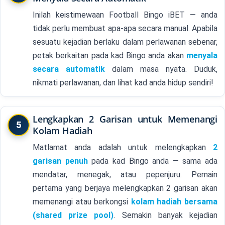
Inilah keistimewaan Football Bingo iBET — anda
tidak perlu membuat apa-apa secara manual. Apabila
sesuatu kejadian berlaku dalam perlawanan sebenar,
petak berkaitan pada kad Bingo anda akan
menyala
secara automatik
dalam masa nyata. Duduk,
nikmati perlawanan, dan lihat kad anda hidup sendiri!
Lengkapkan 2 Garisan untuk Memenangi
5
Kolam Hadiah
Matlamat anda adalah untuk melengkapkan
2
garisan penuh
pada kad Bingo anda — sama ada
mendatar, menegak, atau pepenjuru. Pemain
pertama yang berjaya melengkapkan 2 garisan akan
memenangi atau berkongsi
kolam hadiah bersama
(shared prize pool)
. Semakin banyak kejadian