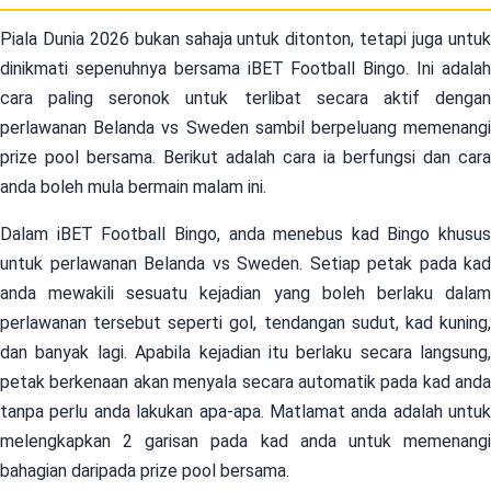
Piala Dunia 2026 bukan sahaja untuk ditonton, tetapi juga untuk
dinikmati sepenuhnya bersama iBET Football Bingo. Ini adalah
cara paling seronok untuk terlibat secara aktif dengan
perlawanan Belanda vs Sweden sambil berpeluang memenangi
prize pool bersama. Berikut adalah cara ia berfungsi dan cara
anda boleh mula bermain malam ini.
Dalam iBET Football Bingo, anda menebus kad Bingo khusus
untuk perlawanan Belanda vs Sweden. Setiap petak pada kad
anda mewakili sesuatu kejadian yang boleh berlaku dalam
perlawanan tersebut seperti gol, tendangan sudut, kad kuning,
dan banyak lagi. Apabila kejadian itu berlaku secara langsung,
petak berkenaan akan menyala secara automatik pada kad anda
tanpa perlu anda lakukan apa-apa. Matlamat anda adalah untuk
melengkapkan 2 garisan pada kad anda untuk memenangi
bahagian daripada prize pool bersama.