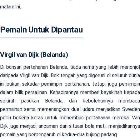
malam ini.
Pemain Untuk Dipantau
Virgil van Dijk (Belanda)
Di barisan pertahanan Belanda, tiada nama yang lebih menonjol
daripada Virgil van Dijk. Bek tengah yang digeruni di seluruh dunia
ini bukan sekadar pemimpin pertahanan, tetapi juga pemimpin
dalam bilik persalinan. Kehadirannya memberi keyakinan kepada
seluruh pasukan Belanda, dan kebolehannya membaca
permainan serta memenangkan duel udara menjadikan Sweden
perlu bekerja keras untuk menembus pertahanan mereka. Van
Dijk juga menjadi ancaman dari situasi bola mati, menjadikannya
pemain yang berpengaruh di kedua-dua hujung padang.