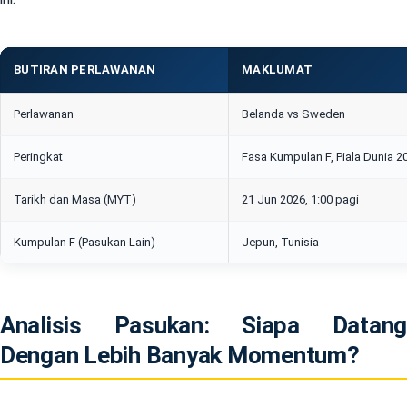
BUTIRAN PERLAWANAN
MAKLUMAT
Perlawanan
Belanda vs Sweden
Peringkat
Fasa Kumpulan F, Piala Dunia 2
Tarikh dan Masa (MYT)
21 Jun 2026, 1:00 pagi
Kumpulan F (Pasukan Lain)
Jepun, Tunisia
Analisis Pasukan: Siapa Datang
Dengan Lebih Banyak Momentum?