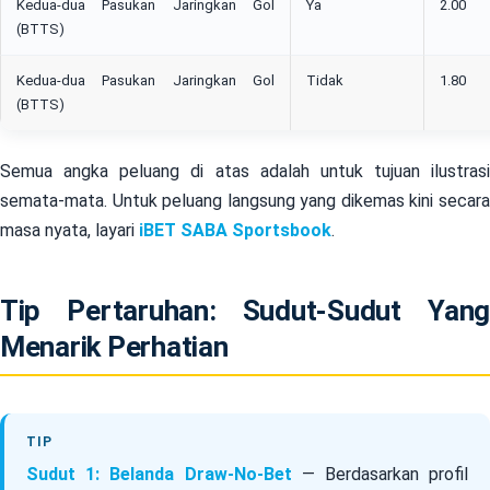
Kedua-dua Pasukan Jaringkan Gol
Ya
2.00
(BTTS)
Kedua-dua Pasukan Jaringkan Gol
Tidak
1.80
(BTTS)
Semua angka peluang di atas adalah untuk tujuan ilustrasi
semata-mata. Untuk peluang langsung yang dikemas kini secara
masa nyata, layari
iBET SABA Sportsbook
.
Tip Pertaruhan: Sudut-Sudut Yang
Menarik Perhatian
Sudut 1: Belanda Draw-No-Bet
— Berdasarkan profil