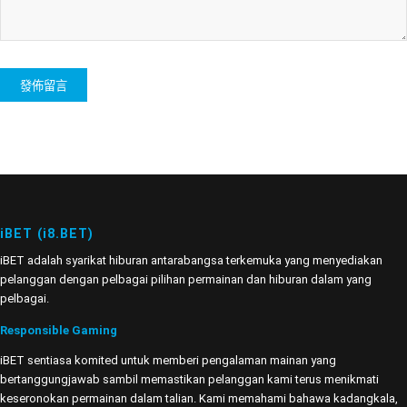
iBET (i8.BET)
iBET adalah syarikat hiburan antarabangsa terkemuka yang menyediakan
pelanggan dengan pelbagai pilihan permainan dan hiburan dalam yang
pelbagai.
Responsible Gaming
iBET sentiasa komited untuk memberi pengalaman mainan yang
bertanggungjawab sambil memastikan pelanggan kami terus menikmati
keseronokan permainan dalam talian. Kami memahami bahawa kadangkala,