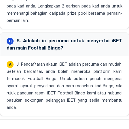
pada kad anda. Lengkapkan 2 garisan pada kad anda untuk
memenangi bahagian daripada prize pool bersama pemain-
pemain lain.
S: Adakah ia percuma untuk menyertai iBET
dan main Football Bingo?
J: Pendaftaran akaun iBET adalah percuma dan mudah.
Setelah berdaftar, anda boleh meneroka platform kami
termasuk Football Bingo. Untuk butiran penuh mengenai
syarat-syarat penyertaan dan cara menebus kad Bingo, sila
rujuk panduan rasmi iBET Football Bingo kami atau hubungi
pasukan sokongan pelanggan iBET yang sedia membantu
anda.