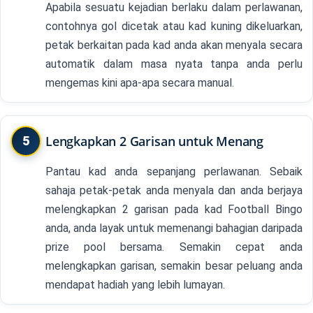
Apabila sesuatu kejadian berlaku dalam perlawanan,
contohnya gol dicetak atau kad kuning dikeluarkan,
petak berkaitan pada kad anda akan menyala secara
automatik dalam masa nyata tanpa anda perlu
mengemas kini apa-apa secara manual.
Lengkapkan 2 Garisan untuk Menang
5
Pantau kad anda sepanjang perlawanan. Sebaik
sahaja petak-petak anda menyala dan anda berjaya
melengkapkan 2 garisan pada kad Football Bingo
anda, anda layak untuk memenangi bahagian daripada
prize pool bersama. Semakin cepat anda
melengkapkan garisan, semakin besar peluang anda
mendapat hadiah yang lebih lumayan.