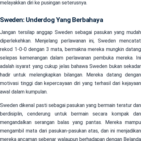
melayakkan diri ke pusingan seterusnya.
Sweden: Underdog Yang Berbahaya
Jangan tersilap anggap Sweden sebagai pasukan yang mudah
diperlekehkan. Menjelang perlawanan ini, Sweden mencatat
rekod 1-0-0 dengan 3 mata, bermakna mereka mungkin datang
selepas kemenangan dalam perlawanan pembuka mereka. Ini
adalah isyarat yang cukup jelas bahawa Sweden bukan sekadar
hadir untuk melengkapkan bilangan. Mereka datang dengan
motivasi tinggi dan kepercayaan diri yang terhasil dari kejayaan
awal dalam kumpulan.
Sweden dikenal pasti sebagai pasukan yang bermain teratur dan
berdisiplin, cenderung untuk bermain secara kompak dan
mengandalkan serangan balas yang pantas. Mereka mampu
mengambil mata dari pasukan-pasukan atas, dan ini menjadikan
mereka ancaman sebenar walaupun berhadapan dengan Belanda