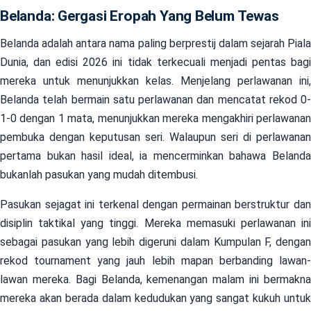
Belanda: Gergasi Eropah Yang Belum Tewas
Belanda adalah antara nama paling berprestij dalam sejarah Piala
Dunia, dan edisi 2026 ini tidak terkecuali menjadi pentas bagi
mereka untuk menunjukkan kelas. Menjelang perlawanan ini,
Belanda telah bermain satu perlawanan dan mencatat rekod 0-
1-0 dengan 1 mata, menunjukkan mereka mengakhiri perlawanan
pembuka dengan keputusan seri. Walaupun seri di perlawanan
pertama bukan hasil ideal, ia mencerminkan bahawa Belanda
bukanlah pasukan yang mudah ditembusi.
Pasukan sejagat ini terkenal dengan permainan berstruktur dan
disiplin taktikal yang tinggi. Mereka memasuki perlawanan ini
sebagai pasukan yang lebih digeruni dalam Kumpulan F, dengan
rekod tournament yang jauh lebih mapan berbanding lawan-
lawan mereka. Bagi Belanda, kemenangan malam ini bermakna
mereka akan berada dalam kedudukan yang sangat kukuh untuk