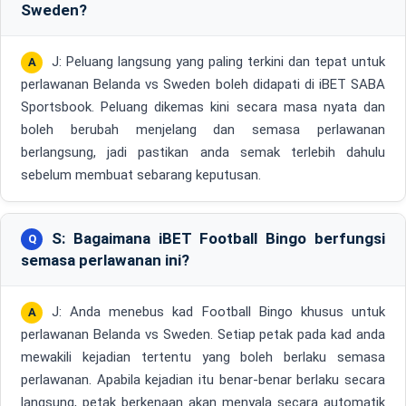
Sweden?
J: Peluang langsung yang paling terkini dan tepat untuk
perlawanan Belanda vs Sweden boleh didapati di iBET SABA
Sportsbook. Peluang dikemas kini secara masa nyata dan
boleh berubah menjelang dan semasa perlawanan
berlangsung, jadi pastikan anda semak terlebih dahulu
sebelum membuat sebarang keputusan.
S: Bagaimana iBET Football Bingo berfungsi
semasa perlawanan ini?
J: Anda menebus kad Football Bingo khusus untuk
perlawanan Belanda vs Sweden. Setiap petak pada kad anda
mewakili kejadian tertentu yang boleh berlaku semasa
perlawanan. Apabila kejadian itu benar-benar berlaku secara
langsung, petak berkenaan akan menyala secara automatik