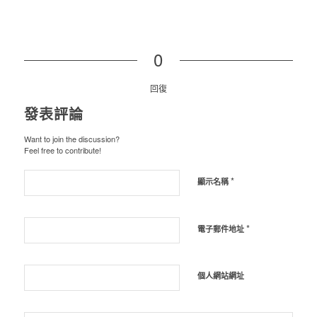
0
回復
發表評論
Want to join the discussion?
Feel free to contribute!
*
顯示名稱
*
電子郵件地址
個人網站網址