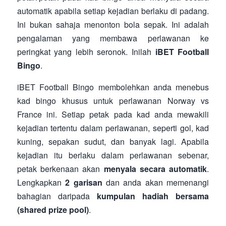
automatik apabila setiap kejadian berlaku di padang.
Ini bukan sahaja menonton bola sepak. Ini adalah
pengalaman yang membawa perlawanan ke
peringkat yang lebih seronok. Inilah
iBET Football
Bingo
.
iBET Football Bingo membolehkan anda menebus
kad bingo khusus untuk perlawanan Norway vs
France ini. Setiap petak pada kad anda mewakili
kejadian tertentu dalam perlawanan, seperti gol, kad
kuning, sepakan sudut, dan banyak lagi. Apabila
kejadian itu berlaku dalam perlawanan sebenar,
petak berkenaan akan
menyala secara automatik
.
Lengkapkan
2 garisan
dan anda akan memenangi
bahagian daripada
kumpulan hadiah bersama
(shared prize pool)
.