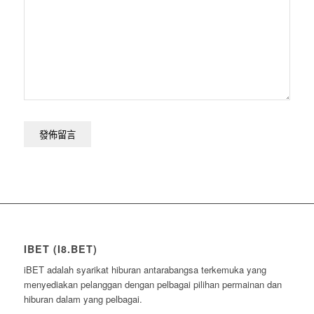
IBET (I8.BET)
iBET adalah syarikat hiburan antarabangsa terkemuka yang
menyediakan pelanggan dengan pelbagai pilihan permainan dan
hiburan dalam yang pelbagai.