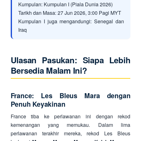
Kumpulan: Kumpulan I (Piala Dunia 2026)
Tarikh dan Masa: 27 Jun 2026, 3:00 Pagi MYT
Kumpulan I juga mengandungi: Senegal dan
Iraq
Ulasan Pasukan: Siapa Lebih
Bersedia Malam Ini?
France: Les Bleus Mara dengan
Penuh Keyakinan
France tiba ke perlawanan ini dengan rekod
kemenangan yang memukau. Dalam lima
perlawanan terakhir mereka, rekod Les Bleus