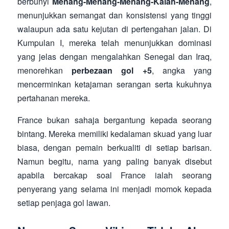
berbunyi
Menang-Menang-Menang-Kalah-Menang
,
menunjukkan semangat dan konsistensi yang tinggi
walaupun ada satu kejutan di pertengahan jalan. Di
Kumpulan I, mereka telah menunjukkan dominasi
yang jelas dengan mengalahkan Senegal dan Iraq,
menorehkan
perbezaan gol +5
, angka yang
mencerminkan ketajaman serangan serta kukuhnya
pertahanan mereka.
France bukan sahaja bergantung kepada seorang
bintang. Mereka memiliki kedalaman skuad yang luar
biasa, dengan pemain berkualiti di setiap barisan.
Namun begitu, nama yang paling banyak disebut
apabila bercakap soal France ialah seorang
penyerang yang selama ini menjadi momok kepada
setiap penjaga gol lawan.