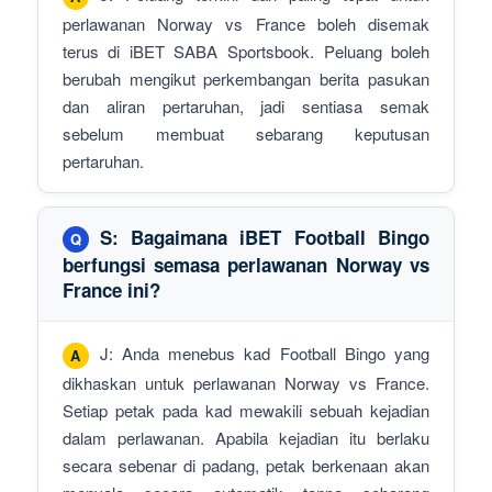
perlawanan Norway vs France boleh disemak
terus di iBET SABA Sportsbook. Peluang boleh
berubah mengikut perkembangan berita pasukan
dan aliran pertaruhan, jadi sentiasa semak
sebelum membuat sebarang keputusan
pertaruhan.
S: Bagaimana iBET Football Bingo
berfungsi semasa perlawanan Norway vs
France ini?
J: Anda menebus kad Football Bingo yang
dikhaskan untuk perlawanan Norway vs France.
Setiap petak pada kad mewakili sebuah kejadian
dalam perlawanan. Apabila kejadian itu berlaku
secara sebenar di padang, petak berkenaan akan