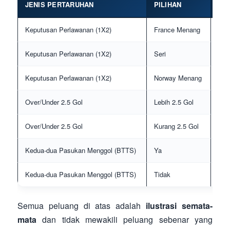
JENIS PERTARUHAN
PILIHAN
PE
Keputusan Perlawanan (1X2)
France Menang
1.7
Keputusan Perlawanan (1X2)
Seri
3.6
Keputusan Perlawanan (1X2)
Norway Menang
4.5
Over/Under 2.5 Gol
Lebih 2.5 Gol
2.1
Over/Under 2.5 Gol
Kurang 2.5 Gol
1.7
Kedua-dua Pasukan Menggol (BTTS)
Ya
1.9
Kedua-dua Pasukan Menggol (BTTS)
Tidak
1.9
Semua peluang di atas adalah
ilustrasi semata-
mata
dan tidak mewakili peluang sebenar yang