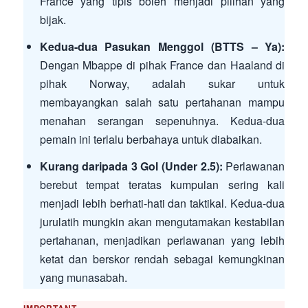
France yang tipis boleh menjadi pilihan yang
bijak.
Kedua-dua Pasukan Menggol (BTTS – Ya):
Dengan Mbappe di pihak France dan Haaland di
pihak Norway, adalah sukar untuk
membayangkan salah satu pertahanan mampu
menahan serangan sepenuhnya. Kedua-dua
pemain ini terlalu berbahaya untuk diabaikan.
Kurang daripada 3 Gol (Under 2.5):
Perlawanan
berebut tempat teratas kumpulan sering kali
menjadi lebih berhati-hati dan taktikal. Kedua-dua
jurulatih mungkin akan mengutamakan kestabilan
pertahanan, menjadikan perlawanan yang lebih
ketat dan berskor rendah sebagai kemungkinan
yang munasabah.