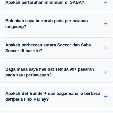
maya SABA (Saba Soccer, Saba Basketball, mini-game PinGoal)
Apakah pertaruhan minimum di SABA?
berjalan berterusan 24/7, jadi sentiasa ada pasaran terbuka untuk
MYR 5 untuk pertaruhan single dan Bet Builder+, MYR 1 setiap kaki
pertaruhan.
untuk parlay, MYR 5 minimum untuk slip Flex Parlay. Bayaran
Bolehkah saya bertaruh pada perlawanan
maksimum setiap slip ialah MYR 500,000.
langsung?
Ya. Togol
Live
di bawah
All Sports
menunjukkan setiap perlawanan
yang sedang in-play, dengan kemas kini odds saat demi saat. Anda
Apakah perbezaan antara Soccer dan Saba
boleh meletakkan single, parlay, dan Flex Parlay pada pasaran
Soccer di bar kiri?
langsung.
Soccer
= perlawanan dunia sebenar (English Premier League,
Champions League, China Super League, MLS, dll.).
Saba Soccer
=
Bagaimana saya melihat semua 99+ pasaran
perlawanan simulator maya yang berjalan pada enjin permainan PES
pada satu perlawanan?
21/23 dan FC 24, menggunakan nama pasukan sebenar dengan
Setiap baris perlawanan di panel tengah menunjukkan 6 pasaran
akhiran “(V)”.
utama sebaris. Klik butang
“+99”
(atau serupa) di sebelah kanan
Apakah Bet Builder+ dan bagaimana ia berbeza
baris untuk membuka laci pasaran penuh dengan sepak penjuru,
daripada Flex Parlay?
kad, prop pemain, jaringan tepat, HT/FT, BTTS, dan banyak lagi.
Bet Builder+
menggabungkan pasaran dari perlawanan
yang sama