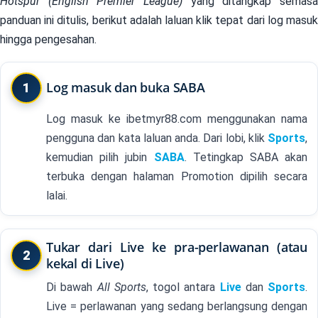
Hotspur (English Premier League)
yang ditangkap semasa
panduan ini ditulis, berikut adalah laluan klik tepat dari log masuk
hingga pengesahan.
Log masuk dan buka SABA
1
Log masuk ke ibetmyr88.com menggunakan nama
pengguna dan kata laluan anda. Dari lobi, klik
Sports
,
kemudian pilih jubin
SABA
. Tetingkap SABA akan
terbuka dengan halaman Promotion dipilih secara
lalai.
Tukar dari Live ke pra-perlawanan (atau
2
kekal di Live)
Di bawah
All Sports
, togol antara
Live
dan
Sports
.
Live = perlawanan yang sedang berlangsung dengan