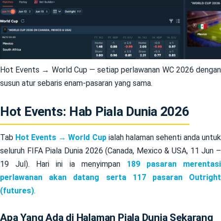
Hot Events → World Cup — setiap perlawanan WC 2026 dengan
susun atur sebaris enam-pasaran yang sama.
Hot Events: Hab Piala Dunia 2026
Tab
Hot Events → World Cup
ialah halaman sehenti anda untu
seluruh FIFA Piala Dunia 2026 (Canada, Mexico & USA, 11 Jun –
19 Jul). Hari ini ia menyimpan
189 pasaran merentasi
perlawanan akan datang serta 117 pasaran Outright
(futures)
.
Apa Yang Ada di Halaman Piala Dunia Sekarang