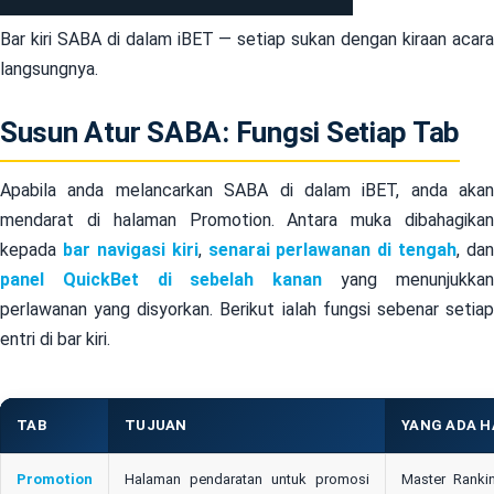
Bar kiri SABA di dalam iBET — setiap sukan dengan kiraan acara
langsungnya.
Susun Atur SABA: Fungsi Setiap Tab
Apabila anda melancarkan SABA di dalam iBET, anda akan
mendarat di halaman Promotion. Antara muka dibahagikan
kepada
bar navigasi kiri
,
senarai perlawanan di tengah
, dan
panel QuickBet di sebelah kanan
yang menunjukka
perlawanan yang disyorkan. Berikut ialah fungsi sebenar setiap
entri di bar kiri.
TAB
TUJUAN
YANG ADA HA
Promotion
Halaman pendaratan untuk promosi
Master Ranki