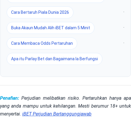
·
Cara Bertaruh Piala Dunia 2026
·
Buka Akaun Mudah Alih iBET dalam 5 Minit
·
Cara Membaca Odds Pertaruhan
Apa itu Parlay Bet dan Bagaimana Ia Berfungsi
Penafian:
Perjudian melibatkan risiko. Pertaruhkan hanya apa
yang anda mampu untuk kehilangan. Mesti berumur 18+ untuk
menyertai.
iBET Perjudian Bertanggungjawab