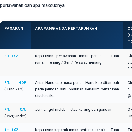
perlawanan dan apa maksudnya.
PASARAN
APA YANG ANDA PERTARUHKAN
C
(
T
FT. 1X2
Keputusan perlawanan masa penuh — Tuan
Ch
rumah menang / Seri / Pelawat menang
3.
3.
FT. HDP
Asian Handicap masa penuh. Handikap ditambah
Ch
(Handikap)
pada jaringan satu pasukan sebelum pertaruhan
/ 
diselesaikan
@ 
FT. O/U
Jumlah gol melebihi atau kurang dari garisan
Ov
(Over/Under)
Un
1H. 1X2
Keputusan separuh masa pertama sahaja — Tuan
Tu