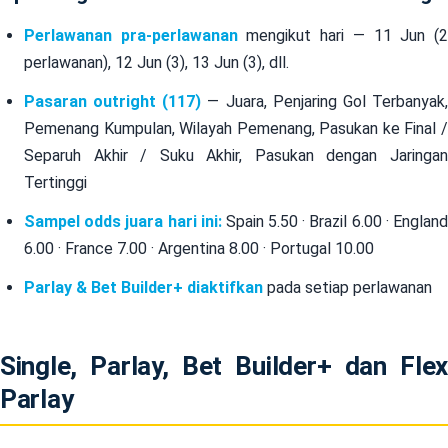
Perlawanan pra-perlawanan
mengikut hari — 11 Jun (
perlawanan), 12 Jun (3), 13 Jun (3), dll.
Pasaran outright (117)
— Juara, Penjaring Gol Terbanyak
Pemenang Kumpulan, Wilayah Pemenang, Pasukan ke Final /
Separuh Akhir / Suku Akhir, Pasukan dengan Jaringan
Tertinggi
Sampel odds juara hari ini:
Spain 5.50 · Brazil 6.00 · Englan
6.00 · France 7.00 · Argentina 8.00 · Portugal 10.00
Parlay & Bet Builder+ diaktifkan
pada setiap perlawanan
Single, Parlay, Bet Builder+ dan Flex
Parlay