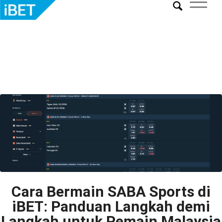
Cara Bermain SABA Sports di
iBET: Panduan Langkah demi
Langkah untuk Pemain Malaysia