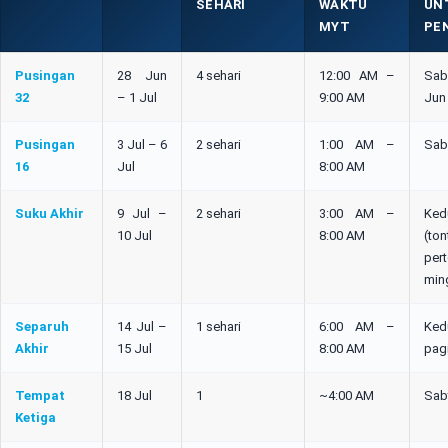
SEHARI
WAKTU
UN
MYT
PE
Pusingan
28 Jun
4 sehari
12:00 AM –
Sab
32
– 1 Jul
9:00 AM
Jun
Pusingan
3 Jul – 6
2 sehari
1:00 AM –
Sab 
16
Jul
8:00 AM
Suku Akhir
9 Jul –
2 sehari
3:00 AM –
Ke
10 Jul
8:00 AM
(to
per
min
Separuh
14 Jul –
1 sehari
6:00 AM –
Ked
Akhir
15 Jul
8:00 AM
pag
Tempat
18 Jul
1
~4:00 AM
Sab
Ketiga