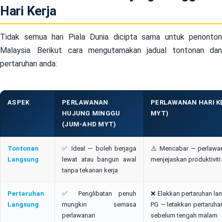
Hari Kerja
Tidak semua hari Piala Dunia dicipta sama untuk penonton
Malaysia. Berikut cara mengutamakan jadual tontonan dan
pertaruhan anda:
ASPEK
PERLAWANAN
PERLAWANAN HARI K
HUJUNG MINGGU
MYT)
(JUM-AHD MYT)
Tontonan
✅ Ideal — boleh berjaga
⚠️ Mencabar — perlawa
Langsung
lewat atau bangun awal
menjejaskan produktiviti
tanpa tekanan kerja
Pertaruhan
✅ Penglibatan penuh
❌ Elakkan pertaruhan la
Langsung
mungkin semasa
PG — letakkan pertaruha
perlawanan
sebelum tengah malam