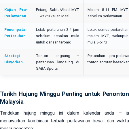
Kajian Pra-
Petang Sabtu/Ahad MYT
Malam 8-11 PM MYT —
Perlawanan
— waktu kajian ideal
sebelum perlawanan
Penempatan
Letak pertaruhan 2-4 jam
Letak semua pertaruhan
Pertaruhan
sebelum sepakan mula
malam MYT, walaupun
untuk garisan terbaik
mula 3-5 PG
Strategi
Tonton langsung +
Pertaruhan pra-perla
Disyorkan
pertaruhan langsung di
tonton sorotan keesokan
SABA Sports
Tarikh Hujung Minggu Penting untuk Penonton
Malaysia
Tandakan hujung minggu ini dalam kalendar anda — ia
menawarkan kombinasi terbaik perlawanan besar dan waktu
mesra penonton: