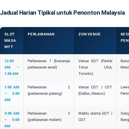
Jadual Harian Tipikal untuk Penonton Malaysia
SLOT
PERLAWANAN
ZON VENUE
KES
MASA
PEN
MYT
12:00
Perlawanan 1 (biasanya
Venue EDT (Pantai
Buru
AM –
perlawanan awal)
Timur USA,
Mesr
1:00 AM
Toronto)
1:00 AM
Perlawanan 2
Venue CDT / CST
Le
– 3:00
(perlawanan petang)
(Dallas, Mexico)
Pemi
AM
3:00 AM
Perlawanan 3
Waktu utama EDT /
San
– 5:00
(perlawanan malam)
CDT
Bang
AM