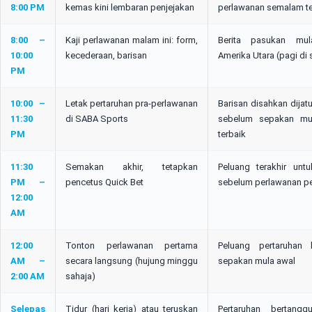
8:00 PM
kemas kini lembaran penjejakan
perlawanan semalam te
8:00 –
Kaji perlawanan malam ini: form,
Berita pasukan mul
10:00
kecederaan, barisan
Amerika Utara (pagi di 
PM
10:00 –
Letak pertaruhan pra-perlawanan
Barisan disahkan dijat
11:30
di SABA Sports
sebelum sepakan mula
PM
terbaik
11:30
Semakan akhir, tetapkan
Peluang terakhir unt
PM –
pencetus Quick Bet
sebelum perlawanan per
12:00
AM
12:00
Tonton perlawanan pertama
Peluang pertaruhan 
AM –
secara langsung (hujung minggu
sepakan mula awal
2:00 AM
sahaja)
Selepas
Tidur (hari kerja) atau teruskan
Pertaruhan bertangg