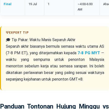
Final
19 Jul
1
~4:00-6:00
Aha
AM
🎓 Tip Pakar: Waktu Manis Separuh Akhir
Separuh akhir biasanya bermula semasa waktu utama AS
(7-8 PM ET), yang diterjemahkan kepada
7-8 PG MYT
—
waktu yang sempurna untuk penonton Malaysia
menonton sebelum kerja atau semasa sarapan. Ini boleh
dikatakan perlawanan besar yang paling sesuai waktunya
sepanjang kejohanan untuk penonton GMT+8.
Panduan Tontonan Hujung Minggu vs