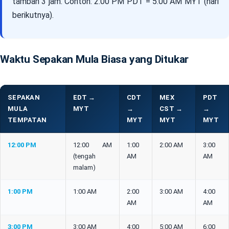
tambah 3 jam. Contoh: 2:00 PM PDT = 5:00 AM MYT (hari
berikutnya).
Waktu Sepakan Mula Biasa yang Ditukar
SEPAKAN
EDT →
CDT
MEX
PDT
MULA
MYT
→
CST →
→
TEMPATAN
MYT
MYT
MYT
12:00 PM
12:00 AM
1:00
2:00 AM
3:00
(tengah
AM
AM
malam)
1:00 PM
1:00 AM
2:00
3:00 AM
4:00
AM
AM
3:00 PM
3:00 AM
4:00
5:00 AM
6:00