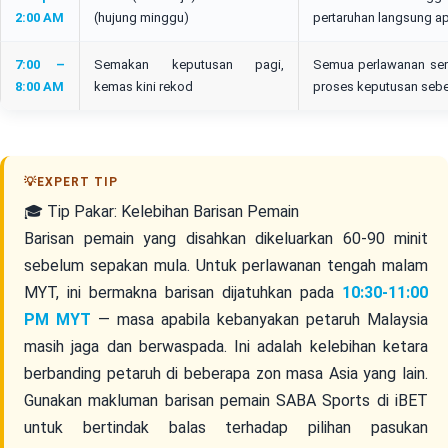
2:00 AM
(hujung minggu)
pertaruhan langsung ap
7:00 –
Semakan keputusan pagi,
Semua perlawanan sem
8:00 AM
kemas kini rekod
proses keputusan sebe
🎓 Tip Pakar: Kelebihan Barisan Pemain
Barisan pemain yang disahkan dikeluarkan 60-90 minit
sebelum sepakan mula. Untuk perlawanan tengah malam
MYT, ini bermakna barisan dijatuhkan pada
10:30-11:00
PM MYT
— masa apabila kebanyakan petaruh Malaysia
masih jaga dan berwaspada. Ini adalah kelebihan ketara
berbanding petaruh di beberapa zon masa Asia yang lain.
Gunakan makluman barisan pemain SABA Sports di iBET
untuk bertindak balas terhadap pilihan pasukan