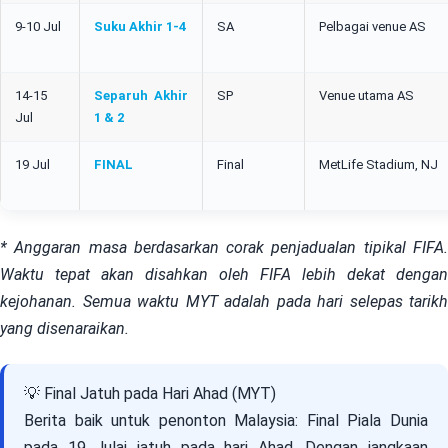
9-10 Jul
Suku Akhir 1-4
SA
Pelbagai venue AS
14-15
Separuh Akhir
SP
Venue utama AS
Jul
1 & 2
19 Jul
FINAL
Final
MetLife Stadium, NJ
* Anggaran masa berdasarkan corak penjadualan tipikal FIFA.
Waktu tepat akan disahkan oleh FIFA lebih dekat dengan
kejohanan. Semua waktu MYT adalah pada hari selepas tarikh
yang disenaraikan.
💡 Final Jatuh pada Hari Ahad (MYT)
Berita baik untuk penonton Malaysia: Final Piala Dunia
pada 19 Julai jatuh pada hari Ahad. Dengan jangkaan