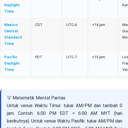
Daylight
Kan
Time
Mexico
CST
UTC-6
+14 jam
Me
Central
Gua
Standard
Mon
Time
Pacific
PDT
UTC-7
+15 jam
Lo
Daylight
Fra
Time
Va
💡 Matematik Mental Pantas
Untuk venue Waktu Timur: tukar AM/PM dan tambah 0
jam. Contoh: 6:00 PM EDT = 6:00 AM MYT (hari
berikutnya). Untuk venue Waktu Pasifik: tukar AM/PM dan