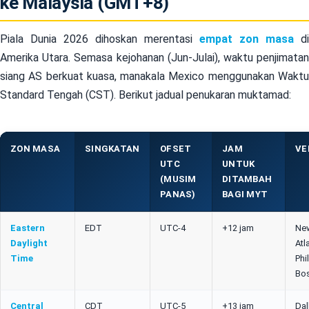
ke Malaysia (GMT+8)
Piala Dunia 2026 dihoskan merentasi
empat zon masa
di
Amerika Utara. Semasa kejohanan (Jun-Julai), waktu penjimatan
siang AS berkuat kuasa, manakala Mexico menggunakan Waktu
Standard Tengah (CST). Berikut jadual penukaran muktamad:
ZON MASA
SINGKATAN
OFSET
JAM
VE
UTC
UNTUK
(MUSIM
DITAMBAH
PANAS)
BAGI MYT
Eastern
EDT
UTC-4
+12 jam
Ne
Daylight
Atl
Time
Phi
Bos
Central
CDT
UTC-5
+13 jam
Da