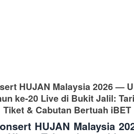
sert HUJAN Malaysia 2026 — U
un ke-20 Live di Bukit Jalil: Tar
Tiket & Cabutan Bertuah iBET
onsert HUJAN Malaysia 20