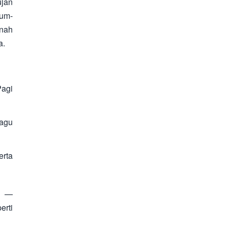
ujan
bum-
nah
a.
Pagi
lagu
erta
an —
rti