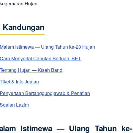
kegemaran Hujan.
si Kandungan
Malam Istimewa — Ulang Tahun ke-20 Hujan
Cara Menyertai Cabutan Bertuah iBET
Tentang Hujan — Kisah Band
Tiket & Info Jualan
Penyertaan Bertanggungjawab & Penafian
Soalan Lazim
alam Istimewa — Ulang Tahun ke-