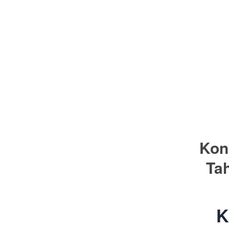
Kon
Tah
K