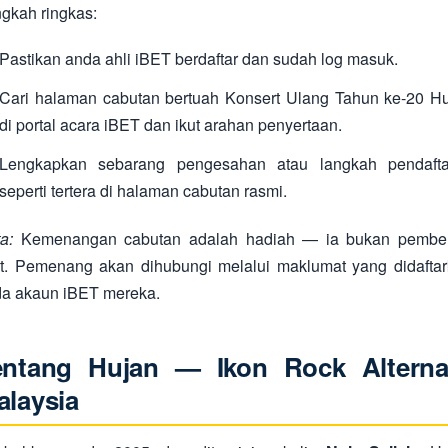
gkah ringkas:
Pastikan anda ahli iBET berdaftar dan sudah log masuk.
Cari halaman cabutan bertuah Konsert Ulang Tahun ke-20 H
di portal acara iBET dan ikut arahan penyertaan.
Lengkapkan sebarang pengesahan atau langkah pendafta
seperti tertera di halaman cabutan rasmi.
a:
Kemenangan cabutan adalah hadiah — ia bukan pembel
et. Pemenang akan dihubungi melalui maklumat yang didafta
a akaun iBET mereka.
entang Hujan — Ikon Rock Alternat
alaysia