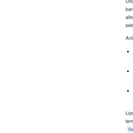
Di
ban
al
seb
Ant
Lip
te
Se