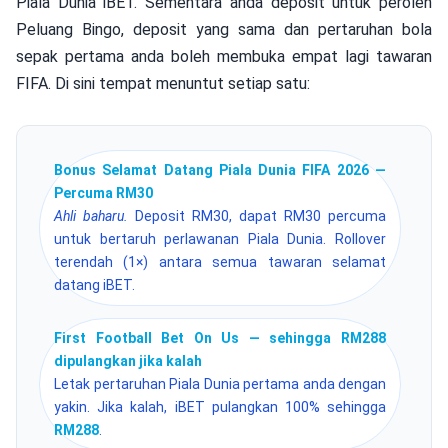
Piala Dunia iBET. Sementara anda deposit untuk peroleh
Peluang Bingo, deposit yang sama dan pertaruhan bola
sepak pertama anda boleh membuka empat lagi tawaran
FIFA. Di sini tempat menuntut setiap satu:
Bonus Selamat Datang Piala Dunia FIFA 2026 —
Percuma RM30
Ahli baharu.
Deposit RM30, dapat RM30 percuma
untuk bertaruh perlawanan Piala Dunia. Rollover
terendah (1×) antara semua tawaran selamat
datang iBET.
First Football Bet On Us — sehingga RM288
dipulangkan jika kalah
Letak pertaruhan Piala Dunia pertama anda dengan
yakin. Jika kalah, iBET pulangkan 100% sehingga
RM288
.