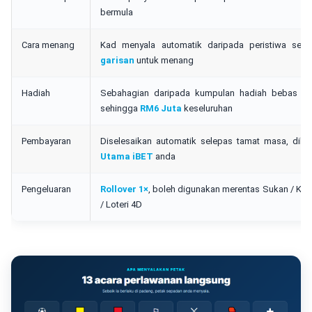
bermula
Cara menang
Kad menyala automatik daripada peristiwa seb
garisan
untuk menang
Hadiah
Sebahagian daripada kumpulan hadiah bebas se
sehingga
RM6 Juta
keseluruhan
Pembayaran
Diselesaikan automatik selepas tamat masa, dikr
Utama iBET
anda
Pengeluaran
Rollover 1×
, boleh digunakan merentas Sukan / Kas
/ Loteri 4D