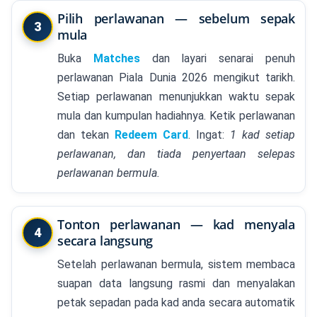
Pilih perlawanan — sebelum sepak
3
mula
Buka
Matches
dan layari senarai penuh
perlawanan Piala Dunia 2026 mengikut tarikh.
Setiap perlawanan menunjukkan waktu sepak
mula dan kumpulan hadiahnya. Ketik perlawanan
dan tekan
Redeem Card
. Ingat:
1 kad setiap
perlawanan, dan tiada penyertaan selepas
perlawanan bermula.
Tonton perlawanan — kad menyala
4
secara langsung
Setelah perlawanan bermula, sistem membaca
suapan data langsung rasmi dan menyalakan
petak sepadan pada kad anda secara automatik