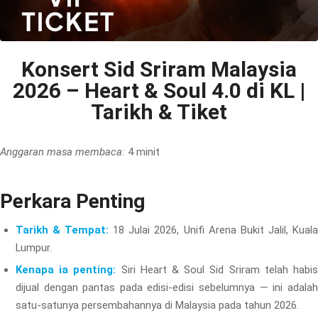
Konsert Sid Sriram Malaysia
2026 – Heart & Soul 4.0 di KL |
Tarikh & Tiket
Anggaran masa membaca:
4 minit
Perkara Penting
Tarikh & Tempat:
18 Julai 2026, Unifi Arena Bukit Jalil, Kual
Lumpur.
Kenapa ia penting:
Siri Heart & Soul Sid Sriram telah habi
dijual dengan pantas pada edisi-edisi sebelumnya — ini adalah
satu-satunya persembahannya di Malaysia pada tahun 2026.