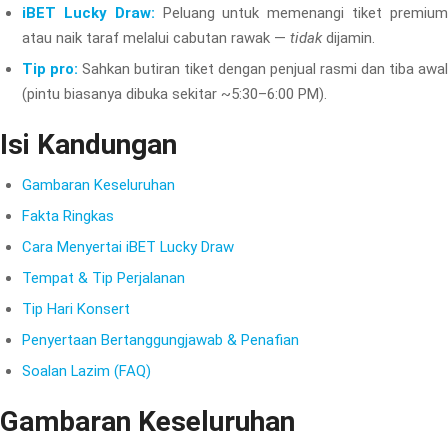
iBET Lucky Draw:
Peluang untuk memenangi tiket premiu
atau naik taraf melalui cabutan rawak —
tidak
dijamin.
Tip pro:
Sahkan butiran tiket dengan penjual rasmi dan tiba awa
(pintu biasanya dibuka sekitar ~5:30–6:00 PM).
Isi Kandungan
Gambaran Keseluruhan
Fakta Ringkas
Cara Menyertai iBET Lucky Draw
Tempat & Tip Perjalanan
Tip Hari Konsert
Penyertaan Bertanggungjawab & Penafian
Soalan Lazim (FAQ)
Gambaran Keseluruhan