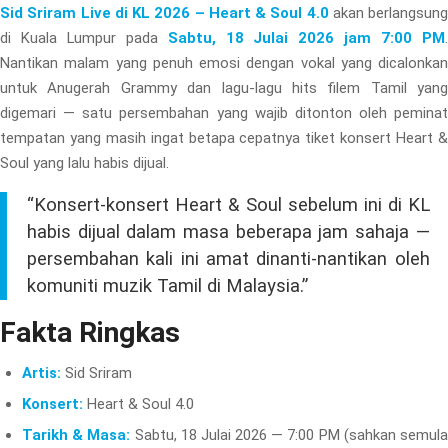
Sid Sriram Live di KL 2026 – Heart & Soul 4.0
akan berlangsung
di Kuala Lumpur pada
Sabtu, 18 Julai 2026 jam 7:00 PM
Nantikan malam yang penuh emosi dengan vokal yang dicalonkan
untuk Anugerah Grammy dan lagu-lagu hits filem Tamil yang
digemari — satu persembahan yang wajib ditonton oleh peminat
tempatan yang masih ingat betapa cepatnya tiket konsert Heart &
Soul yang lalu habis dijual.
“Konsert-konsert Heart & Soul sebelum ini di KL
habis dijual dalam masa beberapa jam sahaja —
persembahan kali ini amat dinanti-nantikan oleh
komuniti muzik Tamil di Malaysia.”
Fakta Ringkas
Artis:
Sid Sriram
Konsert:
Heart & Soul 4.0
Tarikh & Masa:
Sabtu, 18 Julai 2026 — 7:00 PM (sahkan semula