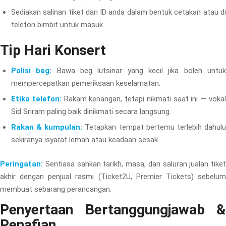
Sediakan salinan tiket dan ID anda dalam bentuk cetakan atau di
telefon bimbit untuk masuk.
Tip Hari Konsert
Polisi beg:
Bawa beg lutsinar yang kecil jika boleh untu
mempercepatkan pemeriksaan keselamatan.
Etika telefon:
Rakam kenangan, tetapi nikmati saat ini — voka
Sid Sriram paling baik dinikmati secara langsung.
Rakan & kumpulan:
Tetapkan tempat bertemu terlebih dahul
sekiranya isyarat lemah atau keadaan sesak.
Peringatan:
Sentiasa sahkan tarikh, masa, dan saluran jualan tiket
akhir dengan penjual rasmi (Ticket2U, Premier Tickets) sebelum
membuat sebarang perancangan.
Penyertaan Bertanggungjawab &
Penafian