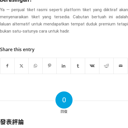
Ya — penjual tiket rasmi seperti platform tiket yang diiktiraf akan
menyenaraikan tiket yang tersedia. Cabutan bertuah ini adalah
laluan alternatif untuk mendapatkan tempat duduk premium tetapi
bukan satu-satunya cara untuk hadir.
Share this entry
0
回復
發表評論