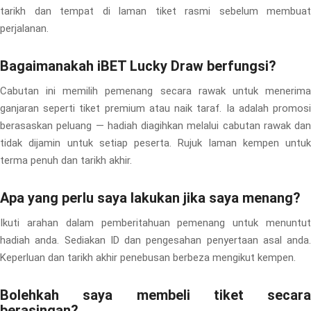
tarikh dan tempat di laman tiket rasmi sebelum membuat
perjalanan.
Bagaimanakah iBET Lucky Draw berfungsi?
Cabutan ini memilih pemenang secara rawak untuk menerima
ganjaran seperti tiket premium atau naik taraf. Ia adalah promosi
berasaskan peluang — hadiah diagihkan melalui cabutan rawak dan
tidak dijamin untuk setiap peserta. Rujuk laman kempen untuk
terma penuh dan tarikh akhir.
Apa yang perlu saya lakukan jika saya menang?
Ikuti arahan dalam pemberitahuan pemenang untuk menuntut
hadiah anda. Sediakan ID dan pengesahan penyertaan asal anda.
Keperluan dan tarikh akhir penebusan berbeza mengikut kempen.
Bolehkah saya membeli tiket secara
berasingan?