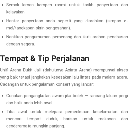
Semak laman kempen rasmi untuk tarikh penyertaan dan
kelayakan.
Hantar penyertaan anda seperti yang diarahkan (simpan e-
mel/tangkapan skrin pengesahan).
Nantikan pengumuman pemenang dan ikuti arahan penebusan
dengan segera.
Tempat & Tip Perjalanan
Unifi Arena Bukit Jalil (dahulunya Axiata Arena) mempunyai akses
yang baik tetapi jangkakan kesesakan lalu lintas pada malam acara.
Cadangan untuk pengalaman konsert yang lancar:
Gunakan pengangkutan awam jika boleh — rancang laluan pergi
dan balik anda lebih awal.
Tiba awal untuk melepasi pemeriksaan keselamatan dan
mencari tempat duduk; barisan untuk makanan dan
cenderamata mungkin panjang.