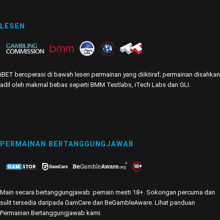
LESEN
iBET beroperasi di bawah lesen permainan yang diiktiraf; permainan disahkan
adil oleh makmal bebas seperti BMM Testlabs, iTech Labs dan GLI.
PERMAINAN BERTANGGUNGJAWAB
Main secara bertanggungjawab: pemain mesti 18+. Sokongan percuma dan
sulit tersedia daripada GamCare dan BeGambleAware. Lihat
panduan
Permainan Bertanggungjawab
kami.