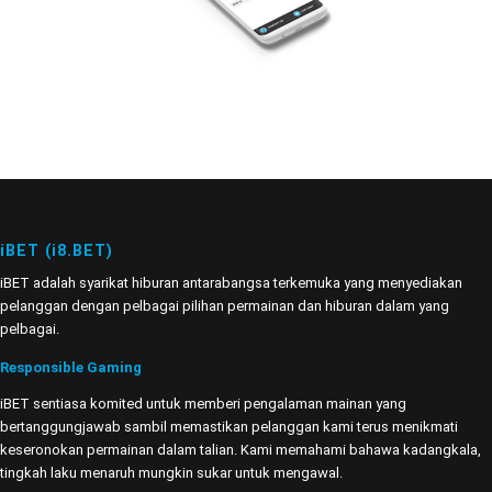
iBET (i8.BET)
iBET adalah syarikat hiburan antarabangsa terkemuka yang menyediakan
pelanggan dengan pelbagai pilihan permainan dan hiburan dalam yang
pelbagai.
Responsible Gaming
iBET sentiasa komited untuk memberi pengalaman mainan yang
bertanggungjawab sambil memastikan pelanggan kami terus menikmati
keseronokan permainan dalam talian. Kami memahami bahawa kadangkala,
tingkah laku menaruh mungkin sukar untuk mengawal.