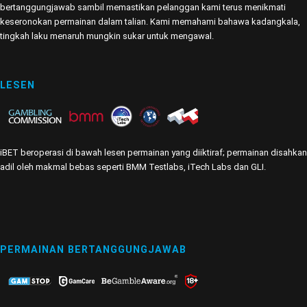
bertanggungjawab sambil memastikan pelanggan kami terus menikmati
keseronokan permainan dalam talian. Kami memahami bahawa kadangkala,
tingkah laku menaruh mungkin sukar untuk mengawal.
LESEN
iBET beroperasi di bawah lesen permainan yang diiktiraf; permainan disahkan
adil oleh makmal bebas seperti BMM Testlabs, iTech Labs dan GLI.
PERMAINAN BERTANGGUNGJAWAB