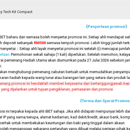
oy Tech Kit Compact
《Penyertaan promosi》
iBET baharu dan semasa boleh menyertai promosi ini. Setiap ahli mendapat s
ah deposit sebanyak
RM500
semasa tempoh promosi. Lebih tinggi jumlah terku
menyertai：Setiap ahli layak menyertai promosi ini setelah (i) mencapai jumla
ertaan
. Permohonan sekali sahaja (1 kali) diperlukan. Setelah memohon, kela
rai pemenang Hadiah Utama akan diumumkan pada 27 Julai 2026 sebelum jam 
i.
 akan menghubungi pemenang cabutan bertuah untuk memudahkan penyampa
karan hadiah kepada wang tunai atau barangan lain yang setara dan produk lain 
enang promosi ini hendaklah memberi kerjasama dan bertanggungjawab kep
 yang dijalankan untuk tujuan pengiklanan, pemasaran dan promosi.
《Terma dan Syarat Promo
si ini terpakai kepada ahli iBET sahaja. Jika ahli didapati mempunyai lebih 
t IP yang sama/serupa, alamat kediaman, kad debit/kredit, akaun bank, komp
 berhak untuk membekukan keuntungan dan baki yang tinggal dalam akaun.
boleh menganggap sebarang pertaruhan yang dibuat melalui perisian pihak k