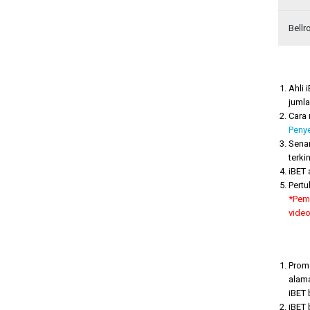
Bellr
Ahli 
juml
Cara 
Peny
Sena
terkin
iBET
Pertu
*Pem
video
Promo
alama
iBET
iBET 