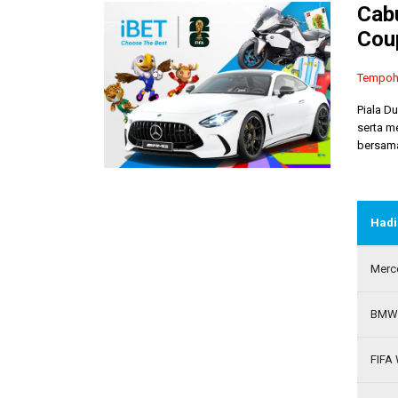
Cab
Cou
Tempoh
Piala D
serta m
bersama
Hadi
Merc
BMW 
FIFA 