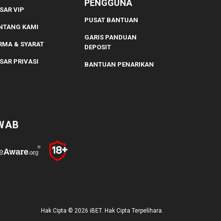
PENGGUNA
SAR VIP
PUSAT BANTUAN
NTANG KAMI
GARIS PANDUAN
RMA & SYARAT
DEPOSIT
SAR PRIVASI
BANTUAN PENARIKAN
WAB
Hak Cipta © 2026 iBET. Hak Cipta Terpelihara.