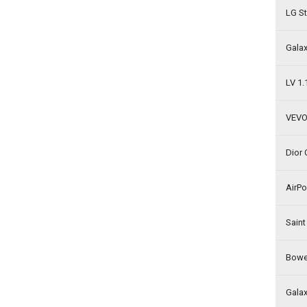
LG S
Galax
LV 1.
VEVO
Dior
AirP
Saint
Bower
Galax