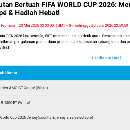
utan Bertuah FIFA WORLD CUP 2026: M
pé & Hadiah Hebat!
 Promosi：20 Mei 2026 00:00:00（GMT + 8）sehingga 20 Julai 2026 23:59:5
unia FIFA 2026 kini bermula, iBET menemani setiap detik anda. Deposit se
enikmati pengalaman pemanduan premium. Jersi pasukan kebangsaan dan pelb
 iBET!
《Hadiah Utama》
ah Utama
edes-AMG GT Coupé (White)
R 1300 RT (White)
World Cup 2026 Jersey(country & jersey size selectable)