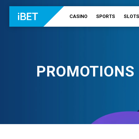
CASINO
SPORTS
SLOT
PROMOTIONS