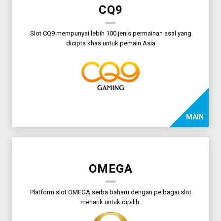
CQ9
Slot CQ9 mempunyai lebih 100 jenis permainan asal yang
dicipta khas untuk pemain Asia
MAIN
OMEGA
Platform slot OMEGA serba baharu dengan pelbagai slot
menarik untuk dipilih.