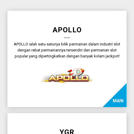
bilik permainan dan permainan slot terbaharu supaya anda tidak akan
ketinggalan!
Cara paling mudah untuk mendapatkan wang dalam masa yang
singkat adalah melalui permainan slot. Tanpa perlu berfikir panjang,
APOLLO
anda hanya perlu menekan butang dan semoga rezeki memihak
kepada anda. Pembayaran kemenangan slot kasino kami sentiasa
APOLLO ialah satu-satunya bilik permainan dalam industri slot
lebih tinggi, jadi jangan berfikiran lebih dan dapatkan bonus besar
dengan rebat permainannya tersendiri dan permainan slot
percuma itu sekarang! Buka kunci dunia permainan mendebarkan yang
popular yang dipertingkatkan dengan banyak kolam jackpot!
sedia untuk diterokai. Akses
iBET
melalui desktop dan mana-mana
peranti mudah alih Android atau IOS hari ini!
MAIN
YGR