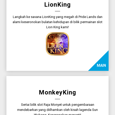
LionKing
Langkah ke savana LionKing yang megah di Pride Lands dan
alami keseronokan bulatan kehidupan di bilik permainan slot
Lion King kami!
MAIN
MonkeyKing
Sertai bilik slot Raja Monyet untuk pengembaraan
mendebarkan yang diilhamkan oleh kisah lagenda Sun
Wukong. Keseronokan menanti!