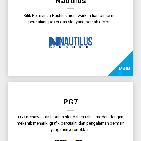
Nautilus
Bilik Permainan Nautilus menawarkan hampir semua
permainan poker dan slot yang pernah dicipta.
MAIN
PG7
PG7 menawarkan hiburan slot dalam talian moden dengan
mekanik menarik, grafik berkualiti dan pengalaman bermain
yang menyeronokkan.