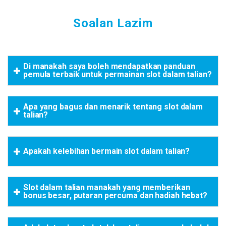
Soalan Lazim
Di manakah saya boleh mendapatkan panduan
pemula terbaik untuk permainan slot dalam talian?
Apa yang bagus dan menarik tentang slot dalam
talian?
Apakah kelebihan bermain slot dalam talian?
Slot dalam talian manakah yang memberikan
bonus besar, putaran percuma dan hadiah hebat?