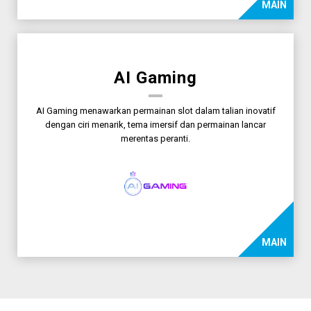
MAIN
AI Gaming
AI Gaming menawarkan permainan slot dalam talian inovatif
dengan ciri menarik, tema imersif dan permainan lancar
merentas peranti.
MAIN