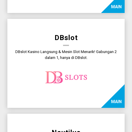
MAIN
DBslot
DBslot Kasino Langsung & Mesin Slot Menarik! Gabungan 2
dalam 1, hanya di DBslot.
MAIN