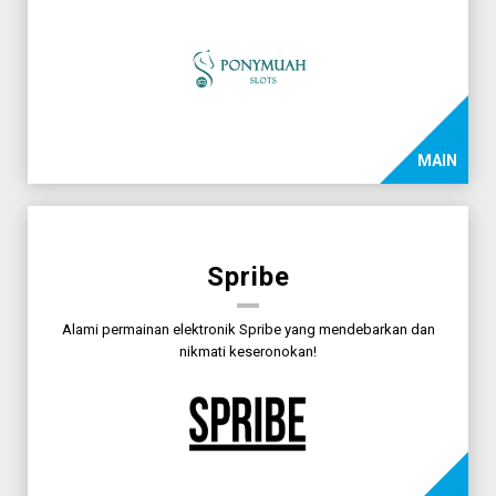
MAIN
Spribe
Alami permainan elektronik Spribe yang mendebarkan dan
nikmati keseronokan!