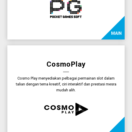
MAIN
CosmoPlay
Cosmo Play menyediakan pelbagai permainan slot dalam
talian dengan tema kreatif, ciri interaktif dan prestasi mesra
mudah alih.