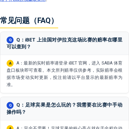
常见问题（FAQ）
Q：iBET 上法国对伊拉克这场比赛的赔率在哪里
可以查到？
A：最新的实时赔率请登录 iBET 官网，进入 SABA 体育
盘口板块即可查看。本文所列赔率仅供参考，实际赔率会根
据市场变动实时更新，投注前请以平台显示的最新赔率为
准。
Q：足球宾果是怎么玩的？我需要在比赛中手动
操作吗？
A：完全不需要！足球宾果的核心亮点就在于全程自动