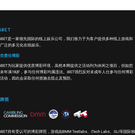
iBET
iBET是一家领先国际的线上娱乐公司，我们致力于为客户提供多种线上游戏和
广泛的多元化在线娱乐。
负责任博彩
iBET为玩家提供优质博彩环境，虽然本网提供之活动列为休闲之项目，但如您
未年满18岁，参与任何博彩均属违法。iBET强烈反对未成年人仕参与任何博彩
活动，因此会采取任何措施去阻止及预防。
牌照
iBET持有受认可的博彩牌照，游戏由BMM Testlabs、iTech Labs、GLI等国际独