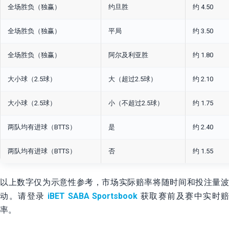
全场胜负（独赢）
约旦胜
约 4.50
全场胜负（独赢）
平局
约 3.50
全场胜负（独赢）
阿尔及利亚胜
约 1.80
大小球（2.5球）
大（超过2.5球）
约 2.10
大小球（2.5球）
小（不超过2.5球）
约 1.75
两队均有进球（BTTS）
是
约 2.40
两队均有进球（BTTS）
否
约 1.55
以上数字仅为示意性参考，市场实际赔率将随时间和投注量波
动。请登录
iBET SABA Sportsbook
获取赛前及赛中实时赔
率。