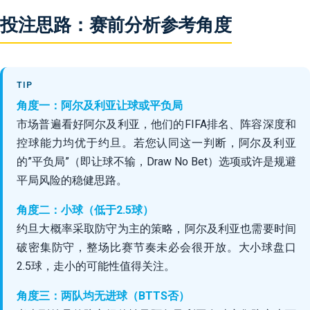
投注思路：赛前分析参考角度
角度一：阿尔及利亚让球或平负局
市场普遍看好阿尔及利亚，他们的FIFA排名、阵容深度和
控球能力均优于约旦。若您认同这一判断，阿尔及利亚
的”平负局”（即让球不输，Draw No Bet）选项或许是规避
平局风险的稳健思路。
角度二：小球（低于2.5球）
约旦大概率采取防守为主的策略，阿尔及利亚也需要时间
破密集防守，整场比赛节奏未必会很开放。大小球盘口
2.5球，走小的可能性值得关注。
角度三：两队均无进球（BTTS否）