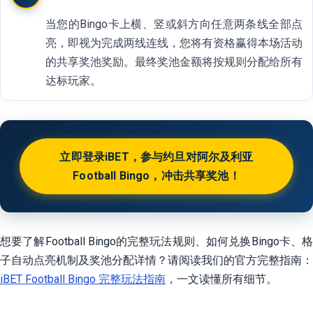
当您的Bingo卡上横、竖或斜方向任意两条线全部点
亮，即视为完成两线连线，您将有资格赢得本场活动
的共享奖池奖励。最终奖池金额将按规则分配给所有
达标玩家。
立即登录iBET，参与约旦对阿尔及利亚
Football Bingo，冲击共享奖池！
想要了解Football Bingo的完整玩法规则、如何兑换Bingo卡、格
子自动点亮机制及奖池分配详情？请阅读我们的官方完整指南：
iBET Football Bingo 完整玩法指南
，一文读懂所有细节。