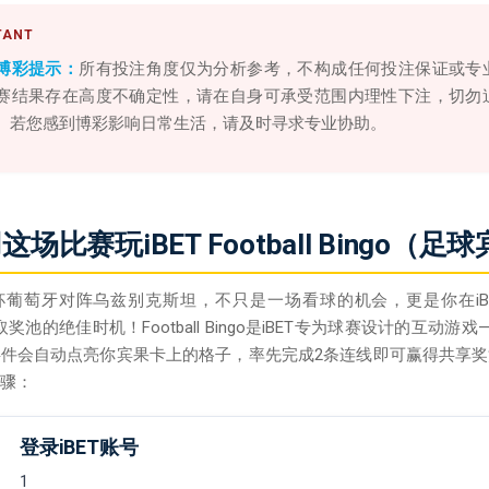
博彩提示：
所有投注角度仅为分析参考，不构成任何投注保证或专
赛结果存在高度不确定性，请在自身可承受范围内理性下注，切勿
。若您感到博彩影响日常生活，请及时寻求专业协助。
场比赛玩iBET Football Bingo（足
界杯葡萄牙对阵乌兹别克斯坦，不只是一场看球的机会，更是你在iBET Fo
赢取奖池的绝佳时机！Football Bingo是iBET专为球赛设计的互动游
件会自动点亮你宾果卡上的格子，率先完成2条连线即可赢得共享
骤：
登录iBET账号
1