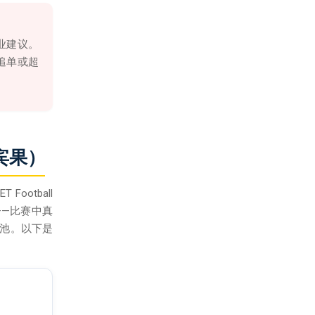
业建议。
追单或超
球宾果）
otball
戏——比赛中真
奖池。以下是