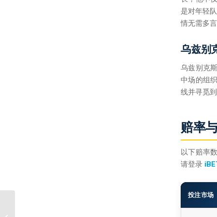
是对年轻队
情无需多言
乌兹别
乌兹别克
中场的组
线并寻觅到
赔率
以下赔率
请登录
iB
投注市场
世界杯2026 J组生死
战：约旦对阵阿尔及利