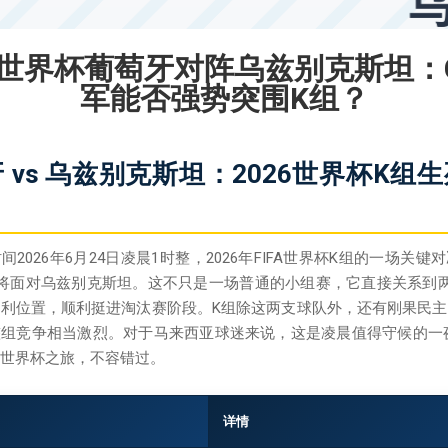
26世界杯葡萄牙对阵乌兹别克斯坦：
军能否强势突围K组？
 vs 乌兹别克斯坦：2026世界杯K组
间2026年6月24日凌晨1时整，2026年FIFA世界杯K组的一场关键
将面对乌兹别克斯坦。这不只是一场普通的小组赛，它直接关系到
利位置，顺利挺进淘汰赛阶段。K组除这两支球队外，还有刚果民
组竞争相当激烈。对于马来西亚球迷来说，这是凌晨值得守候的一
世界杯之旅，不容错过。
详情