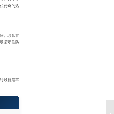
这位传奇的热
雄。球队在
场坚守住防
时最新赔率