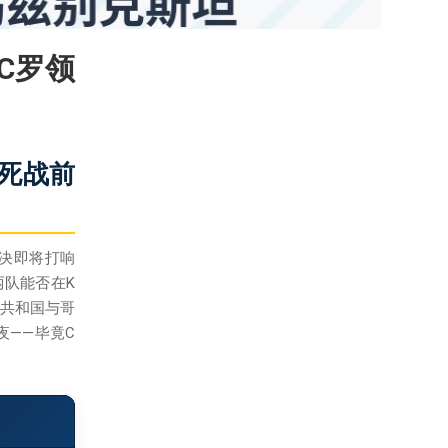
C罗领
生死战前
对决即将打响
两队能否在K
主共和国与哥
夜——毕竟C