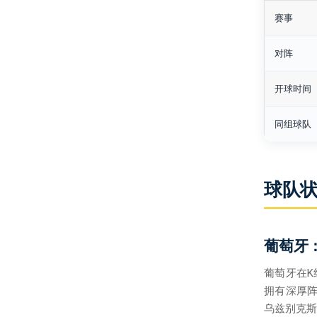
赛事
对阵
开球时间
同组球队
球队
葡萄牙
葡萄牙在K
拥有深厚
乌兹别克斯