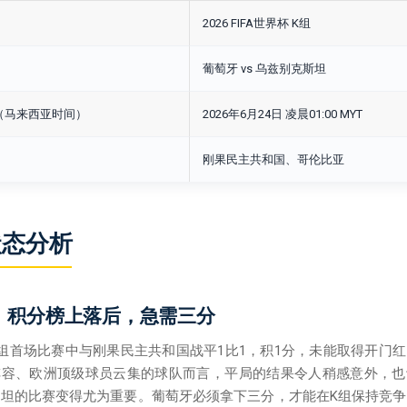
2026 FIFA世界杯 K组
葡萄牙 vs 乌兹别克斯坦
（马来西亚时间）
2026年6月24日 凌晨01:00 MYT
刚果民主共和国、哥伦比亚
状态分析
：积分榜上落后，急需三分
组首场比赛中与刚果民主共和国战平1比1，积1分，未能取得开门
阵容、欧洲顶级球员云集的球队而言，平局的结果令人稍感意外，也
坦的比赛变得尤为重要。葡萄牙必须拿下三分，才能在K组保持竞