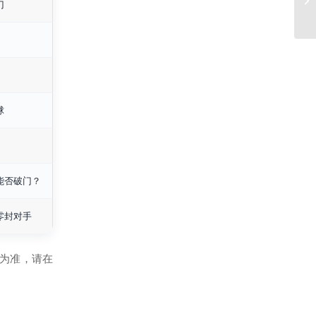
门
球
能否破门？
零封对手
示为准，请在