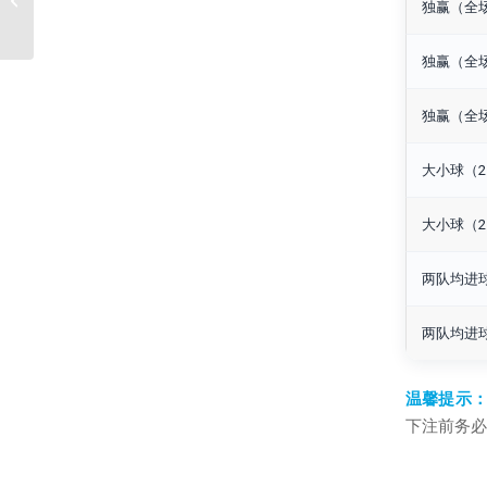
独赢（全
亚，谁能率先开...
独赢（全
独赢（全
大小球（2
大小球（2
两队均进
两队均进
温馨提示
下注前务必