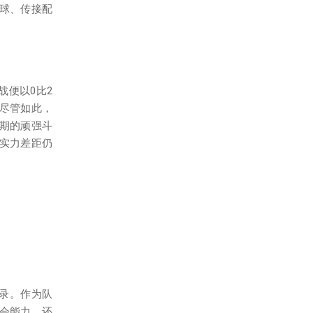
球、传接配
战便以0比2
尽管如此，
期的顽强斗
观实力差距仍
纪录。作为队
会能力，还