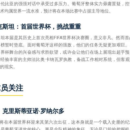
哥伦比亚的强强对话中承受过多压力。葡萄牙整体实力毋庸置疑，控
术均属世界一流水准，预计将在本场比赛中占据主导地位。
克斯坦：首届世界杯，挑战重重
坦本届是其历史上首次亮相FIFA世界杯决赛圈，意义非凡。然而首
分榜暂时垫底。面对葡萄牙这样的强敌，他们的任务无疑更加艰巨。
世界杯舞台的兴奋感与求胜欲望，或许会让他们在场上展现出超乎预
经验丰富的主帅法比奥·卡纳瓦罗执教，备战工作相对系统，但客
的现实。
球员关注
：克里斯蒂亚诺·罗纳尔多
罗将在本届世界杯迎来其第六次出征，这本身就是一个载入史册的
仅是葡萄牙进攻的核心，更是全队精神的象征。无论是门前的把握机