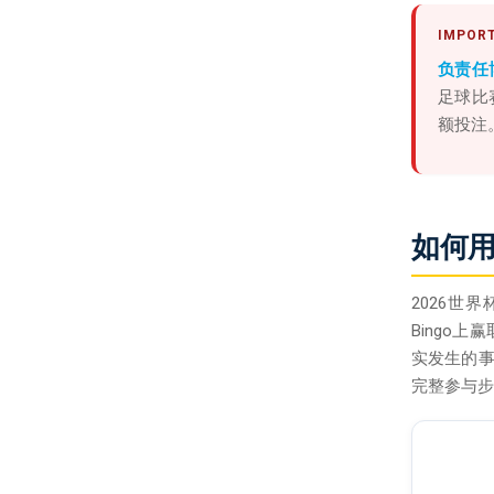
负责任
足球比
额投注
如何用这
2026世
Bingo上
实发生的事
完整参与步