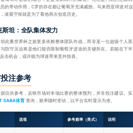
员的带动作用，C罗的存在都让葡萄牙充满威胁。马来西亚球迷对
，凌晨守候就是为了看他再次创造历史。
克斯坦：全队集体发力
斯坦此番世界杯之旅更多依赖整体团队作战，而非某一位超级个人英
织与防守压迫将是他们能否限制葡萄牙进攻的关键所在。若能在下半
反击机会，或许能为球迷带来意外惊喜。
与投注参考
数据仅供参考，反映市场对本场比赛的整体预判，并非投注建议。实
ET SABA体育
查询，赔率随时变动，以平台实时显示为准。
选项
参考赔率（美式）
说明