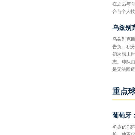
在之后与
合与个人技
乌兹别
乌兹别克斯
告负，积
初次踏上
志。球队由
是无法回避
重点
葡萄牙
41岁的C
长，他不