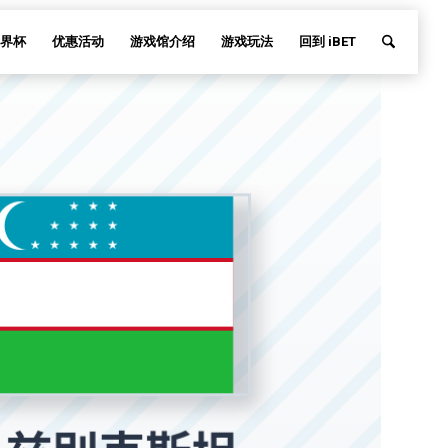
世界杯
优惠活动
游戏馆介绍
游戏玩法
回到 iBET