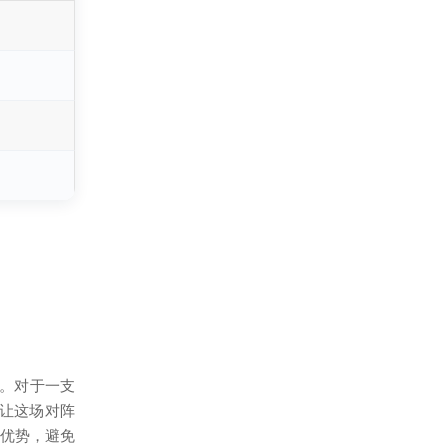
红。对于一支
让这场对阵
争优势，避免