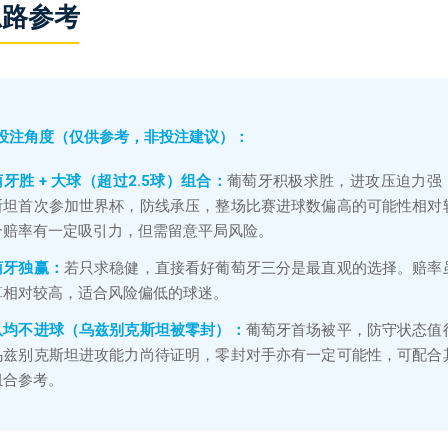
思路参考
投注角度（仅供参考，非投注建议）：
牙胜 + 大球（超过2.5球）组合：
葡萄牙积极求胜，进攻压迫力强
斯坦首次参加世界杯，防线承压，整场比赛进球数偏高的可能性相对
合赔率有一定吸引力，但需留意平局风险。
萄牙独赢：
若只求稳健，直接看好葡萄牙三分是最直观的选择。赔率
算相对较高，适合风险偏低的球迷。
队均不进球（乌兹别克斯坦被零封）：
葡萄牙首场被平，防守状态值
乌兹别克斯坦进攻能力尚待证明，零封对手亦有一定可能性，可配合
组合参考。