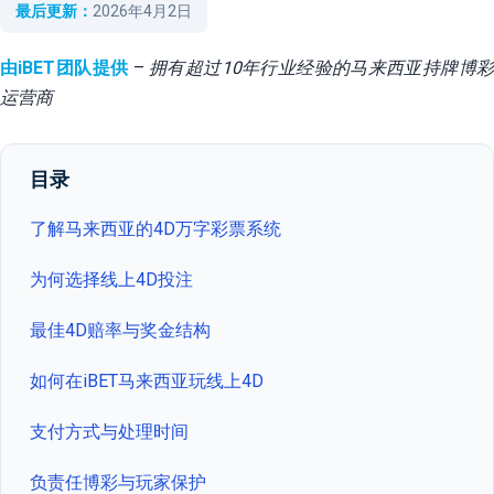
最后更新：
2026年4月2日
由iBET团队提供
–
拥有超过10年行业经验的马来西亚持牌博
运营商
目录
了解马来西亚的4D万字彩票系统
为何选择线上4D投注
最佳4D赔率与奖金结构
如何在iBET马来西亚玩线上4D
支付方式与处理时间
负责任博彩与玩家保护