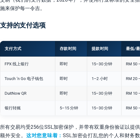
施来保护每一令吉。
支持的支付选项
支付方式
存款时间
提款时间
最低/
FPX 线上银行
即时
15–30 分钟
RM 50 
Touch ‘n Go 电子钱包
即时
1–2 小时
RM 20 
DuitNow QR
即时
15–30 分钟
RM 10 
银行转账
5–15 分钟
15–30 分钟
RM 50 
所有交易均受256位SSL加密保护，并带有双重身份验证以提供
额外安全。
这对您意味着：
SSL加密会打乱您的个人和财务