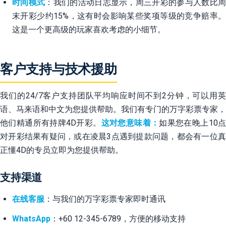
时间模式
：我们的活动日志显示，周三开彩的参与人数比
末开彩少约15%，这有时会影响某些奖项等级的竞争赔率。
这是一个更高级的玩家喜欢考虑的小细节。
客户支持与技术援助
我们的24/7客户支持团队平均响应时间不到2分钟，可以用英
语、马来语和中文为您提供帮助。我们有专门的万字彩票专家，
他们精通所有持牌4D开彩。
这对您意味着：
如果您在晚上10
对开彩结果有疑问，或在凌晨3点遇到提款问题，都会有一位真
正懂4D的专员立即为您提供帮助。
支持渠道
在线客服
：与我们的万字彩票专家即时通讯
WhatsApp
：+60 12-345-6789，方便的移动支持