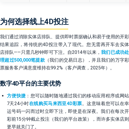
为何选择线上4D投注
我们通过消除实体店排队、提供即时票据确认和易于使用的开彩
结果追踪，将传统的4D投注带入了现代。您无需再开车去实体
店排队——只需几秒钟即可下注。自2014年以来，
我们已成功
理超过500,000笔提款
（我们的交易日志），并且我们的万字彩
票服务客户满意度维持在99.2%（客户调查，2025年）。
数字4D平台的主要优势
方便快捷
：您可以随时随地通过我们的移动应用程序或网
7天24小时
在线购买马来西亚4D彩票
。这意味着您可以在
运号码一闪而过时立即下注，即使是在深夜。我们在每次开
彩前15分钟截止投注（我们的平台政策），而许多实体店则
更早就关门了。