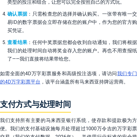
类型的投注和组合，让您可以完全按照自己的方式玩。
确认票据
：只需检查您的选择并确认购买。一张带有唯一
易ID的数字票据会立即存储在您的账户中，作为您的官方购
买凭证。
查看结果
：任何中奖票据您都会收到自动通知，我们将根
我们的处理时间自动将奖金存入您的账户。再也不用查报纸
了——我们直接将结果带给您。
如需全面的4D万字彩票服务和高级投注选项，请访问
我们专
的4D万字彩票平台
，该平台涵盖所有马来西亚持牌运营商。
支付方式与处理时间
我们支持所有主要的马来西亚银行系统，使存款和提款极为方
便。我们的支付基础设施每月处理超过1000万令吉的万字彩票
交易（我们的支付数据，2026年），并使用行业标准的安全措