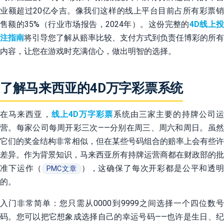
业额超过20亿令吉。像我们这样的线上平台目前占所有彩票销
售额的35%（行业市场报告，2024年）。这份完整的
4D线上投
注指南
将引导您了解从赔率比较、支付方式到负责任博彩的所有
内容，让您在游戏时充满信心，做出明智的选择。
了解马来西亚的4D万字彩票系统
在马来西亚，
线上4D万字彩票
系统由三家主要的持牌公司
营。每家公司每周开彩三次——分别在周三、周六和周日。虽然
它们的奖金结构非常相似，但在某些号码组合的赔率上会有些许
差异。作为背景知识，马来西亚所有持牌运营商都在财政部的批
准下运作（
），这确保了每次开彩都是公平和透
PMC文章
的。
入门非常简单：您只需从0000到9999之间选择一个四位数号
码。您可以把它想象成选择自己的幸运号码——也许是生日、纪