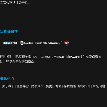
立实验室认证公平性。
负责任赌博
理性博彩：玩家须年满18岁。GamCare与BeGambleAware提供免费保密协
助。详见
负责任博彩指南
。
资讯中心
关于我们
|
服务条款
|
隐私政策
|
负责任博彩
|
存款指南
|
取款指南
|
常见问题