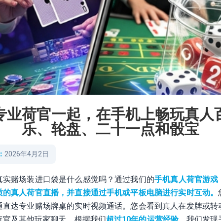
专业荷官一起，在手机上畅玩真人
乐、轮盘、二十一点和骰宝
：
2026年4月2日
真实赌场装进口袋是什么感觉吗？通过我们的
手机真人荷官游戏
质的真人荷官直播，并直接通过手机或平板电脑进行实时互动。
通直达专业赌场牌桌的实时视频通话。您会看到真人在发牌或转
荷官及其他玩家聊天。根据我们
超过10年的运营经验
，我们发现