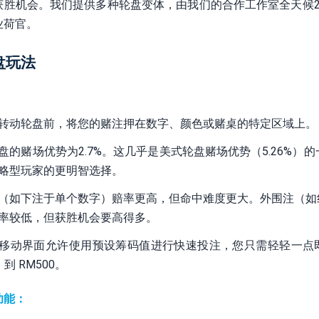
获胜机会。我们提供多种轮盘变体，由我们的合作工作室全天候24
业荷官。
盘玩法
：
转动轮盘前，将您的赌注押在数字、颜色或赌桌的特定区域上。
盘的赌场优势为2.7%。这几乎是美式轮盘赌场优势（5.26%）
略型玩家的更明智选择。
（如下注于单个数字）赔率更高，但命中难度更大。外围注（如红
率较低，但获胜机会要高得多。
移动界面允许使用预设筹码值进行快速投注，您只需轻轻一点
1 到 RM500。
功能：