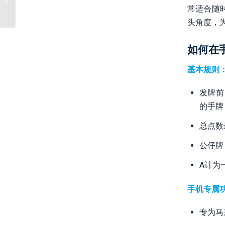
常适合随
万能、大马�...
头角度，
如何在
基本规则
发牌前，
的手牌
总点数
公仔牌
A计为
手机专属
专为马