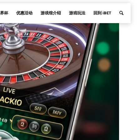
世界杯
优惠活动
游戏馆介绍
游戏玩法
回到 iBET