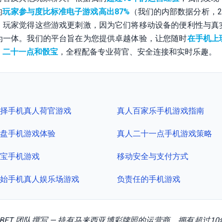
的
玩家参与度比标准电子游戏高出87%
（我们的内部数据分析，2
，玩家觉得这些游戏更刺激，因为它们将移动设备的便利性与真
为一体。我们的平台旨在为您提供卓越体验，让您随时
在手机上
、二十一点和骰宝
，全程配备专业荷官、安全连接和实时乐趣。
择手机真人荷官游戏
真人百家乐手机游戏指南
盘手机游戏体验
真人二十一点手机游戏策略
宝手机游戏
移动安全与支付方式
始手机真人娱乐场游戏
负责任的手机游戏
iBET 团队撰写 — 持有马来西亚博彩牌照的运营商，拥有超过1