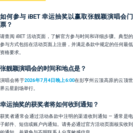
如何参与 iBET 幸运抽奖以赢取张靓颖演唱会门
票？
请查阅 iBET 活动页面，了解官方参与时间和详细步骤。典型的
参与方式包括在活动页面上注册，并满足条款中规定的任何最低
资格要求。
张靓颖演唱会的时间和地点是？
演唱会将于
2026年7月4日
晚上6:00
在彭亨州云顶高原的云顶
界云星剧场举行。
幸运抽奖的获奖者将如何收到通知？
获奖者通常会通过活动条款中注明的渠道收到通知 — 通常是电
子邮件、短信或账户内通知。请务必通过官方活动页面核实收到
的通知，并避免与不明联系人分享敏感信息。