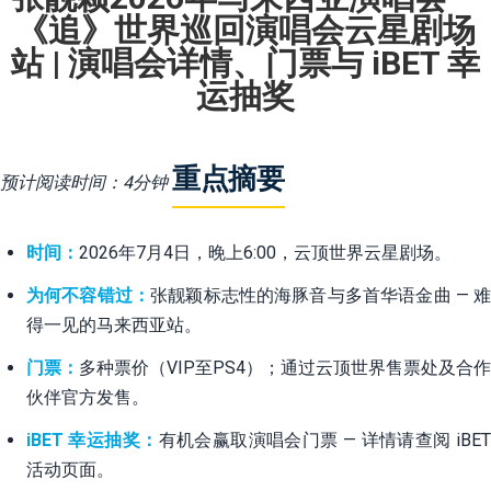
《追》世界巡回演唱会云星剧场
站 | 演唱会详情、门票与 iBET 幸
运抽奖
重点摘要
预计阅读时间：4分钟
时间：
2026年7月4日，晚上6:00，云顶世界云星剧场。
为何不容错过：
张靓颖标志性的海豚音与多首华语金曲 — 
得一见的马来西亚站。
门票：
多种票价（VIP至PS4）；通过云顶世界售票处及合作
伙伴官方发售。
iBET 幸运抽奖：
有机会赢取演唱会门票 — 详情请查阅 iBET
活动页面。