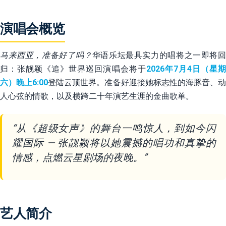
演唱会概览
马来西亚，准备好了吗？
华语乐坛最具实力的唱将之一即将
归：张靓颖《追》世界巡回演唱会将于
2026年7月4日（星
六）晚上6:00
登陆云顶世界。准备好迎接她标志性的海豚音、
人心弦的情歌，以及横跨二十年演艺生涯的金曲歌单。
“从《超级女声》的舞台一鸣惊人，到如今闪
耀国际 — 张靓颖将以她震撼的唱功和真挚的
情感，点燃云星剧场的夜晚。”
艺人简介