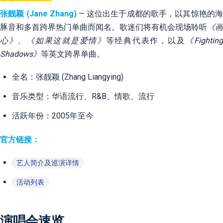
张靓颖 (Jane Zhang)
— 这位出生于成都的歌手，以其惊艳的
豚音和多首跨界热门单曲而闻名。歌迷们将有机会现场聆听
《画
心》
、
《如果这就是爱情》
等经典代表作，以及
《Fightin
Shadows》
等英文跨界单曲。
全名：张靓颖 (Zhang Liangying)
音乐类型：华语流行、R&B、情歌、流行
活跃年份：2005年至今
官方链接：
艺人简介及巡演详情
活动列表
演唱会速览