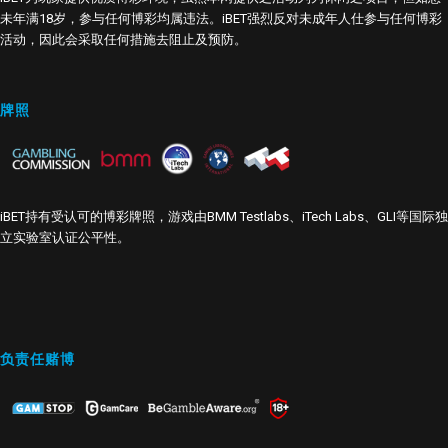
未年满18岁，参与任何博彩均属违法。iBET强烈反对未成年人仕参与任何博彩
活动，因此会采取任何措施去阻止及预防。
牌照
iBET持有受认可的博彩牌照，游戏由BMM Testlabs、iTech Labs、GLI等国际独
立实验室认证公平性。
负责任赌博