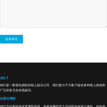
iBET
iBET是一家领先国际的线上娱乐公司，我们致力于为客户提供多种线上游戏和
广泛的多元化在线娱乐。
负责任博彩
iBET为玩家提供优质博彩环境，虽然本网提供之活动列为休闲之项目，但如您