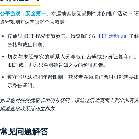
公平游戏，安全第一。
幸运抽奖是受规则约束的推广活动 — 
遵守规则并保护您的个人数据。
仅通过 iBET 授权渠道参与。请查阅官方
iBET 活动页面
了
资格和截止日期。
切勿与未经核实的联系人分享银行密码或身份证复印件。
iBET 或主办方只会明确告知必要的验证步骤。
遵守当地法律和年龄限制。获奖者在领取门票时可能需要出
示身份证明。
如果您对任何优惠或声明有疑问，请通过活动页面上列出的官方
渠道直接联系活动主办方。
常见问题解答