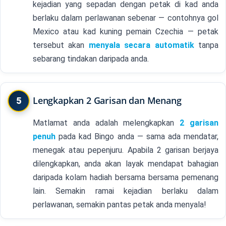
kejadian yang sepadan dengan petak di kad anda
berlaku dalam perlawanan sebenar — contohnya gol
Mexico atau kad kuning pemain Czechia — petak
tersebut akan
menyala secara automatik
tanpa
sebarang tindakan daripada anda.
Lengkapkan 2 Garisan dan Menang
5
Matlamat anda adalah melengkapkan
2 garisan
penuh
pada kad Bingo anda — sama ada mendatar,
menegak atau pepenjuru. Apabila 2 garisan berjaya
dilengkapkan, anda akan layak mendapat bahagian
daripada kolam hadiah bersama bersama pemenang
lain. Semakin ramai kejadian berlaku dalam
perlawanan, semakin pantas petak anda menyala!