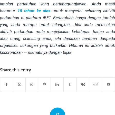
amalan pertaruhan yang bertanggungjawab. Anda mesti
berumur
18 tahun ke atas
untuk menyertai sebarang aktiviti
pertaruhan di platform iBET. Bertaruhlah hanya dengan jumlah
yang anda mampu untuk hilangkan. Jika anda merasakan
aktiviti pertaruhan mula menjejaskan kehidupan harian anda
atau orang sekeliling anda, sila dapatkan bantuan daripada
organisasi sokongan yang berkaitan. Hiburan ini adalah untuk
keseronokan — nikmatinya dengan bijak.
Share this entry