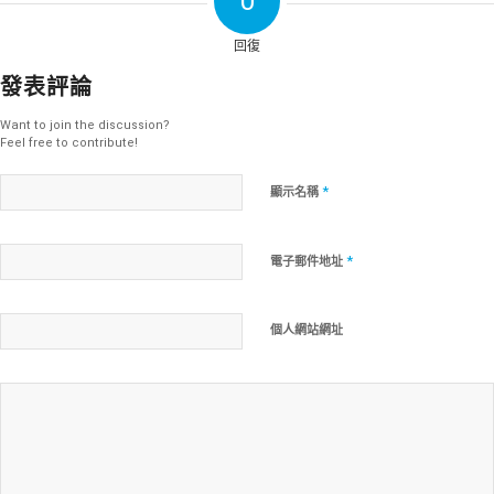
0
回復
發表評論
Want to join the discussion?
Feel free to contribute!
*
顯示名稱
*
電子郵件地址
個人網站網址