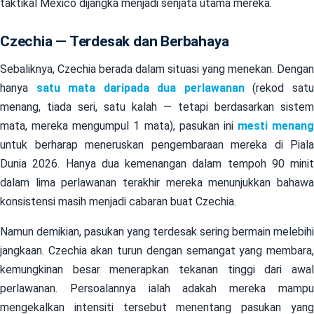
taktikal Mexico dijangka menjadi senjata utama mereka.
Czechia — Terdesak dan Berbahaya
Sebaliknya, Czechia berada dalam situasi yang menekan. Dengan
hanya
satu mata daripada dua perlawanan
(rekod sat
menang, tiada seri, satu kalah — tetapi berdasarkan sistem
mata, mereka mengumpul 1 mata), pasukan ini
mesti menang
untuk berharap meneruskan pengembaraan mereka di Piala
Dunia 2026. Hanya dua kemenangan dalam tempoh 90 minit
dalam lima perlawanan terakhir mereka menunjukkan bahawa
konsistensi masih menjadi cabaran buat Czechia.
Namun demikian, pasukan yang terdesak sering bermain melebihi
jangkaan. Czechia akan turun dengan semangat yang membara,
kemungkinan besar menerapkan tekanan tinggi dari awal
perlawanan. Persoalannya ialah adakah mereka mampu
mengekalkan intensiti tersebut menentang pasukan yang