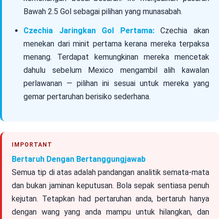
Bawah 2.5 Gol sebagai pilihan yang munasabah.
Czechia Jaringkan Gol Pertama:
Czechia akan
menekan dari minit pertama kerana mereka terpaksa
menang. Terdapat kemungkinan mereka mencetak
dahulu sebelum Mexico mengambil alih kawalan
perlawanan — pilihan ini sesuai untuk mereka yang
gemar pertaruhan berisiko sederhana.
Bertaruh Dengan Bertanggungjawab
Semua tip di atas adalah pandangan analitik semata-mata
dan bukan jaminan keputusan. Bola sepak sentiasa penuh
kejutan. Tetapkan had pertaruhan anda, bertaruh hanya
dengan wang yang anda mampu untuk hilangkan, dan