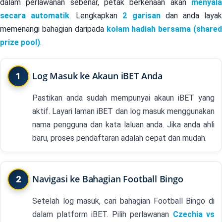
dalam perlawanan sebenar, petak berkenaan akan
menyala
secara automatik
. Lengkapkan
2 garisan
dan anda laya
memenangi bahagian daripada
kolam hadiah bersama (shared
prize pool)
.
Log Masuk ke Akaun iBET Anda
1
Pastikan anda sudah mempunyai akaun iBET yang
aktif. Layari laman iBET dan log masuk menggunakan
nama pengguna dan kata laluan anda. Jika anda ahli
baru, proses pendaftaran adalah cepat dan mudah.
Navigasi ke Bahagian Football Bingo
2
Setelah log masuk, cari bahagian Football Bingo di
dalam platform iBET. Pilih perlawanan
Czechia vs