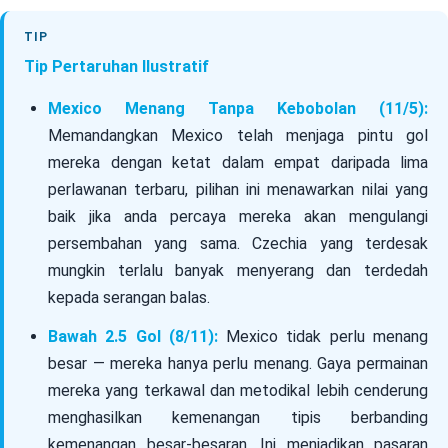
Tip Pertaruhan Ilustratif
Mexico Menang Tanpa Kebobolan (11/5):
Memandangkan Mexico telah menjaga pintu gol
mereka dengan ketat dalam empat daripada lima
perlawanan terbaru, pilihan ini menawarkan nilai yang
baik jika anda percaya mereka akan mengulangi
persembahan yang sama. Czechia yang terdesak
mungkin terlalu banyak menyerang dan terdedah
kepada serangan balas.
Bawah 2.5 Gol (8/11):
Mexico tidak perlu menang
besar — mereka hanya perlu menang. Gaya permainan
mereka yang terkawal dan metodikal lebih cenderung
menghasilkan kemenangan tipis berbanding
kemenangan besar-besaran. Ini menjadikan pasaran