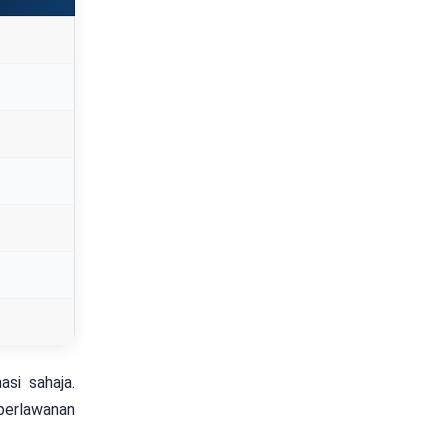
asi sahaja.
perlawanan