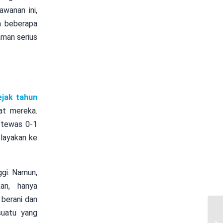
awanan ini,
na beberapa
man serius
ejak tahun
at mereka.
 tewas 0-1
layakan ke
ggi. Namun,
an, hanya
 berani dan
suatu yang