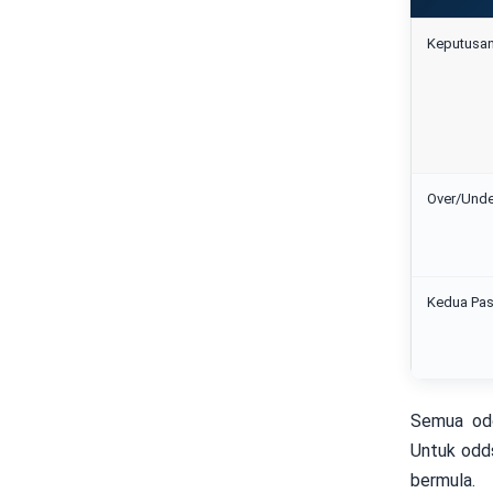
Keputusan
Over/Unde
Kedua Pas
Semua odds
Untuk odds
bermula.