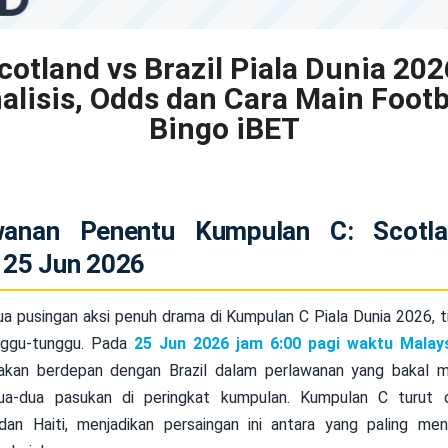
cotland vs Brazil Piala Dunia 202
alisis, Odds dan Cara Main Footb
Bingo iBET
wanan Penentu Kumpulan C: Scotl
, 25 Jun 2026
a pusingan aksi penuh drama di Kumpulan C Piala Dunia 2026, t
nggu-tunggu. Pada
25 Jun 2026 jam 6:00 pagi waktu Malay
akan berdepan dengan Brazil dalam perlawanan yang bakal 
ua-dua pasukan di peringkat kumpulan. Kumpulan C turut d
an Haiti, menjadikan persaingan ini antara yang paling men