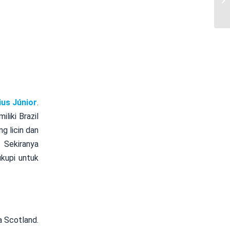
ius Júnior
.
liki Brazil
g licin dan
 Sekiranya
kupi untuk
a Scotland.