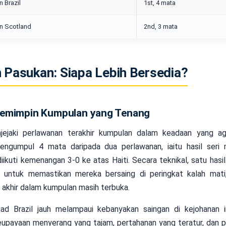
 Brazil
1st, 4 mata
n Scotland
2nd, 3 mata
 Pasukan: Siapa Lebih Bersedia?
 Pemimpin Kumpulan yang Tenang
njejaki perlawanan terakhir kumpulan dalam keadaan yang ag
ngumpul 4 mata daripada dua perlawanan, iaitu hasil seri
ikuti kemenangan 3-0 ke atas Haiti. Secara teknikal, satu hasil
 untuk memastikan mereka bersaing di peringkat kalah mati
akhir dalam kumpulan masih terbuka.
kuad Brazil jauh melampaui kebanyakan saingan di kejohanan i
eupayaan menyerang yang tajam, pertahanan yang teratur, dan