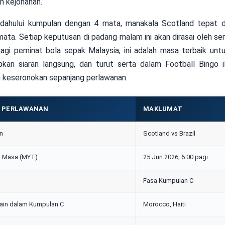
n kejohanan.
ndahului kumpulan dengan 4 mata, manakala Scotland tepat d
ata. Setiap keputusan di padang malam ini akan dirasai oleh 
agi peminat bola sepak Malaysia, ini adalah masa terbaik unt
upkan siaran langsung, dan turut serta dalam Football Bingo 
keseronokan sepanjang perlawanan.
N PERLAWANAN
MAKLUMAT
n
Scotland vs Brazil
n Masa (MYT)
25 Jun 2026, 6:00 pagi
Fasa Kumpulan C
ain dalam Kumpulan C
Morocco, Haiti