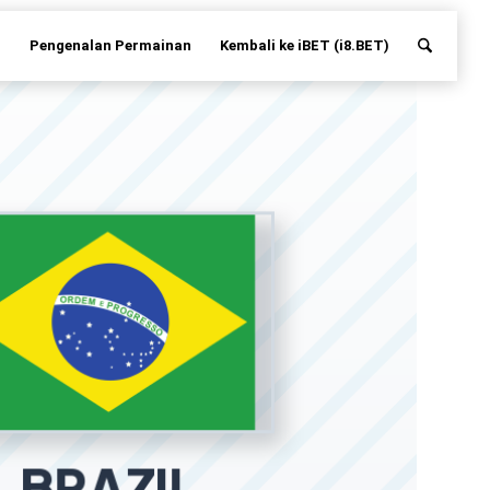
)
Pengenalan Permainan
Kembali ke iBET (i8.BET)