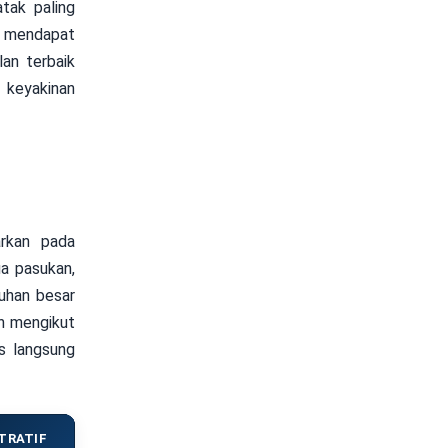
tak paling
n mendapat
an terbaik
 keyakinan
arkan pada
ua pasukan,
uhan besar
h mengikut
s langsung
TRATIF