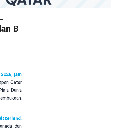
–
lan B
 2026, jam
dapan Qatar
Piala Dunia
pembukaan,
itzerland,
Canada dan