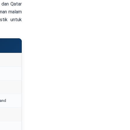
H dan Qatar
anan malam
stik untuk
land