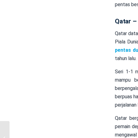
pentas bes
Qatar –
Qatar data
Piala Duni
pentas du
tahun lalu
Seri 1-1 
mampu be
berpengala
berpuas ha
perjalanan
Qatar ber
pemain dep
Colombia vs DR Congo
mengawal
Piala Dunia 2026: