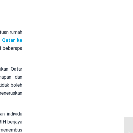
 tuan rumah
 Qatar ke
i beberapa
ikan Qatar
mapan dan
tidak boleh
 meneruskan
n individu
BIH berjaya
 menembus