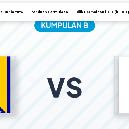
la Dunia 2026
Panduan Permulaan
Bilik Permainan iBET (i8.BET