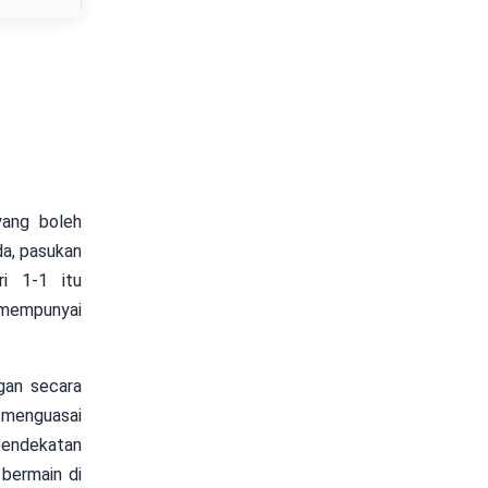
yang boleh
a, pasukan
i 1-1 itu
 mempunyai
gan secara
a menguasai
pendekatan
 bermain di