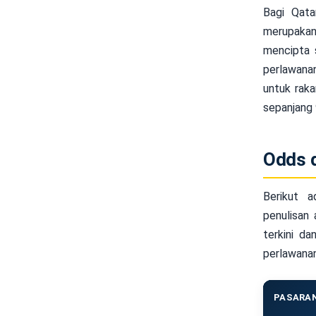
Bagi Qata
merupakan
mencipta 
perlawana
untuk rak
sepanjang 
Odds 
Berikut 
penulisan 
terkini d
perlawanan
PASARA