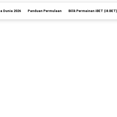
la Dunia 2026
Panduan Permulaan
Bilik Permainan iBET (i8.BET