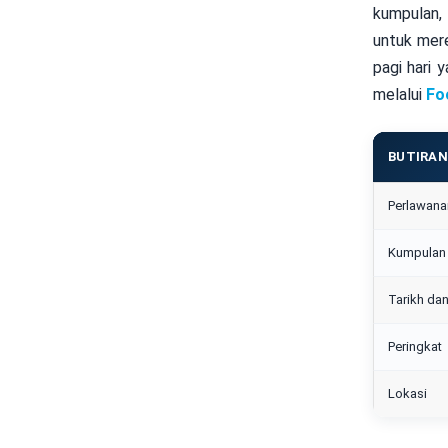
kumpulan,
untuk mere
pagi hari 
melalui
Fo
BUTIRA
Perlawana
Kumpulan
Tarikh da
Peringkat
Lokasi