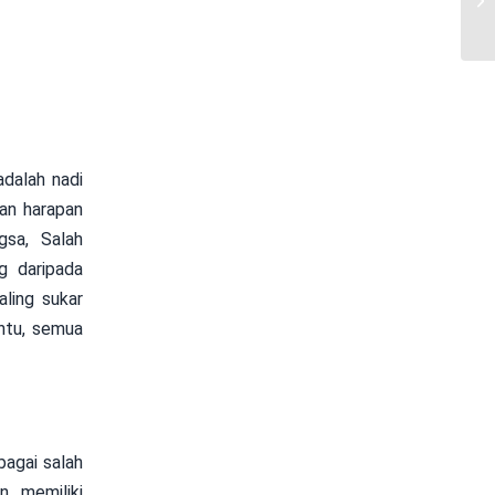
dalah nadi
an harapan
gsa, Salah
g daripada
ling sukar
ntu, semua
bagai salah
n memiliki