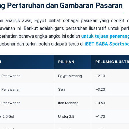
ng Pertaruhan dan Gambaran Pasaran
n analisis awal, Egypt dilihat sebagai pasukan yang sedikit 
awanan ini. Berikut adalah garis pertaruhan ilustratif untuk perl
 perhatian bahawa angka-angka ini adalah
untuk tujuan peneran
sebenar dan terkini boleh didapati terus di
iBET SABA Sportsb
N
PILIHAN
PELUANG ILUSTR
 Perlawanan
Egypt Menang
~2.10
 Perlawanan
Seri
~3.20
 Perlawanan
Iran Menang
~3.50
r 2.5 Gol
Under 2.5
~1.70