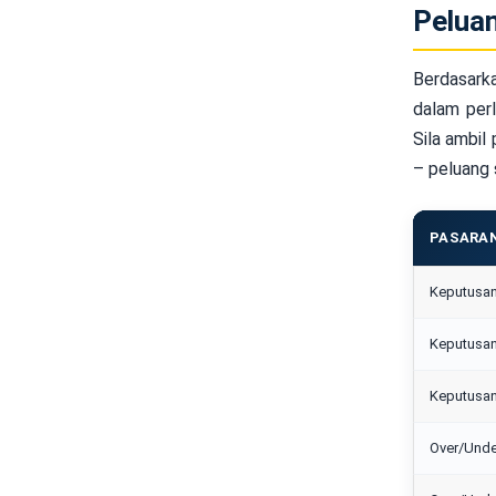
Pelua
Berdasarka
dalam perl
Sila ambil
– peluang 
PASARA
Keputusan
Keputusan
Keputusan
Over/Unde