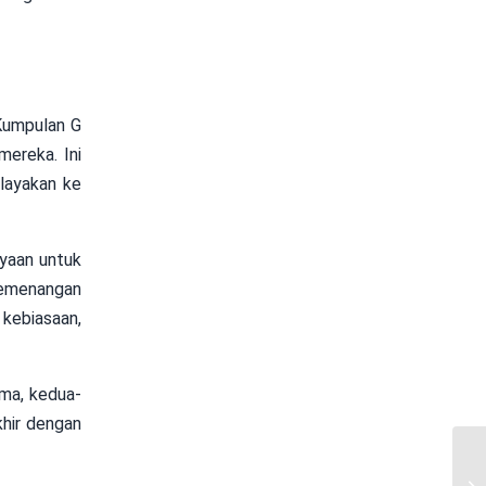
 Kumpulan G
ereka. Ini
layakan ke
ayaan untuk
 kemenangan
kebiasaan,
ma, kedua-
khir dengan