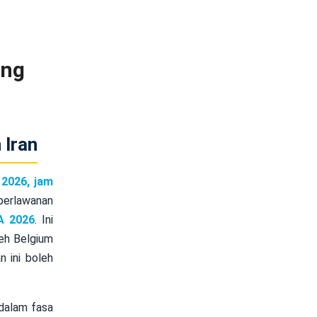
ang
 Iran
 2026, jam
perlawanan
FA 2026
. Ini
leh Belgium
 ini boleh
dalam fasa