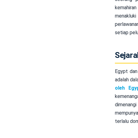
kemahiran
menakluki
perlawana
setiap pel
Sejar
Egypt dan 
adalah da
oleh Egy
kemenanga
dimenangi
mempunyai
terlalu dom