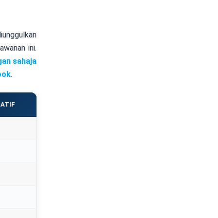
diunggulkan
awanan ini.
gan sahaja
ook
.
ATIF