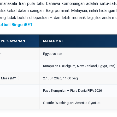
 manakala Iran pula tahu bahawa kemenangan adalah satu-satun
ka kekal dalam saingan. Bagi peminat Malaysia, inilah hidangan
yang tidak boleh dilepaskan – dan lebih menarik lagi jika anda m
otball Bingo iBET
.
N PERLAWANAN
MAKLUMAT
n
Egypt vs Iran
Kumpulan G (Belgium, New Zealand, Egypt, Iran)
n Masa (MYT)
27 Jun 2026, 11:00 pagi
Fasa Kumpulan – Piala Dunia FIFA 2026
Seattle, Washington, Amerika Syarikat