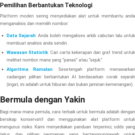
Pemilihan Berbantukan Teknologi
Platform moden sering menyediakan alat untuk membantu anda
menganalisis dan memilih nombor:
Data Sejarah
: Anda boleh mengakses arkib cabutan lalu untu
membuat analisis anda sendiri.
Wawasan Statistik
: Cari carta kekerapan dan graf trend untu
melihat nombor mana yang “panas” atau “sejuk.”
Algoritma Ramalan
: Sesetengah platform menawarkan
cadangan pilihan berbantukan AI berdasarkan corak sejarah
(ingat, ini adalah untuk hiburan dan bukan jaminan kemenangan).
Bermula dengan Yakin
Bagi mana-mana pemula, cara terbaik untuk bermula adalah dengan
bersikap konservatif dan menggunakan alat platform untuk
mengurus risiko. Kami menyediakan panduan terperinci, odds yang
telus, dan pilihan permainan yang bertanggungjawab untuk