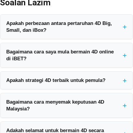
Soalan Lazim
Apakah perbezaan antara pertaruhan 4D Big,
Small, dan iBox?
Perbezaan utama ialah liputan hadiah dan bayaran: pertaruhan ‘Big’
meliputi 23 hadiah, ‘Small’ meliputi 3 hadiah teratas dengan bayaran
Bagaimana cara saya mula bermain 4D online
lebih tinggi, dan ‘iBox’ meliputi semua permutasi nombor anda. Pilih
di iBET?
‘Big’ untuk peluang menang yang lebih kerap, ‘Small’ untuk bayaran
Anda boleh mula bermain 4D online di iBET dalam 4 langkah mudah:
hadiah utama yang lebih besar, dan ‘iBox’ untuk meningkatkan
daftar akaun, buat deposit minimum RM50, pilih nombor 4-digit
peluang jika nombor anda keluar dalam sebarang urutan. Sebagai
Apakah strategi 4D terbaik untuk pemula?
anda, dan letakkan pertaruhan. Proses pendaftaran kami
contoh, nombor 1234 yang dimainkan dengan iBox akan menang
Strategi 4D terbaik untuk pemula adalah dengan menetapkan bajet
mengambil masa kurang dari 5 minit dan deposit melalui FPX atau
jika 4321 dicabut, merangkumi kesemua 24 permutasinya.
mingguan yang ketat, bermula dengan pertaruhan ‘Big’ atau ‘iBox’
eWallet adalah serta-merta. Kami mengesyorkan pemain baru
Bagaimana cara menyemak keputusan 4D
bernilai rendah (cth., RM1), dan menjejaki semua pertaruhan anda.
untuk mengesahkan akaun mereka sepenuhnya semasa
Malaysia?
Pendekatan ini membolehkan anda mempelajari permainan dengan
pendaftaran untuk memastikan proses pengeluaran kemenangan
Cara termudah untuk menyemak keputusan 4D Malaysia adalah
risiko minimum sambil mengekalkan disiplin kewangan. Berdasarkan
yang lancar di masa hadapan.
melalui papan pemuka akaun iBET anda, di mana tiket anda
analisis kami, pemain yang berjaya dalam jangka panjang tidak
Adakah selamat untuk bermain 4D secara