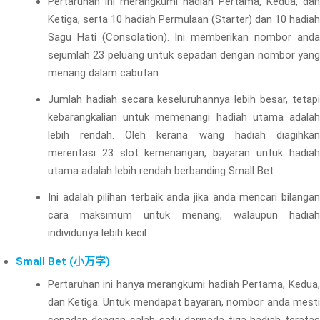
Pertaruhan ini merangkumi hadiah Pertama, Kedua, dan
Ketiga, serta 10 hadiah Permulaan (Starter) dan 10 hadiah
Sagu Hati (Consolation). Ini memberikan nombor anda
sejumlah 23 peluang untuk sepadan dengan nombor yang
menang dalam cabutan.
Jumlah hadiah secara keseluruhannya lebih besar, tetapi
kebarangkalian untuk memenangi hadiah utama adalah
lebih rendah. Oleh kerana wang hadiah diagihkan
merentasi 23 slot kemenangan, bayaran untuk hadiah
utama adalah lebih rendah berbanding Small Bet.
Ini adalah pilihan terbaik anda jika anda mencari bilangan
cara maksimum untuk menang, walaupun hadiah
individunya lebih kecil.
Small Bet (小万字)
Pertaruhan ini hanya merangkumi hadiah Pertama, Kedua,
dan Ketiga. Untuk mendapat bayaran, nombor anda mesti
sepadan dengan salah satu daripada tiga hadiah teratas