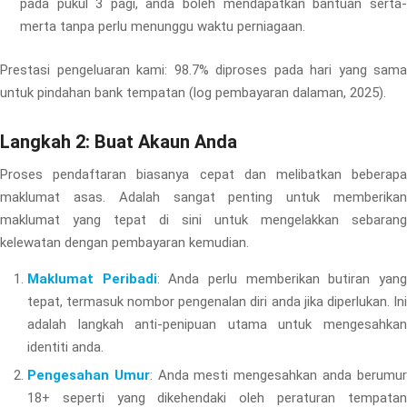
pada pukul 3 pagi, anda boleh mendapatkan bantuan serta-
merta tanpa perlu menunggu waktu perniagaan.
Prestasi pengeluaran kami: 98.7% diproses pada hari yang sama
untuk pindahan bank tempatan (log pembayaran dalaman, 2025).
Langkah 2: Buat Akaun Anda
Proses pendaftaran biasanya cepat dan melibatkan beberapa
maklumat asas. Adalah sangat penting untuk memberikan
maklumat yang tepat di sini untuk mengelakkan sebarang
kelewatan dengan pembayaran kemudian.
Maklumat Peribadi
: Anda perlu memberikan butiran yan
tepat, termasuk nombor pengenalan diri anda jika diperlukan. Ini
adalah langkah anti-penipuan utama untuk mengesahkan
identiti anda.
Pengesahan Umur
: Anda mesti mengesahkan anda berumur
18+ seperti yang dikehendaki oleh peraturan tempatan