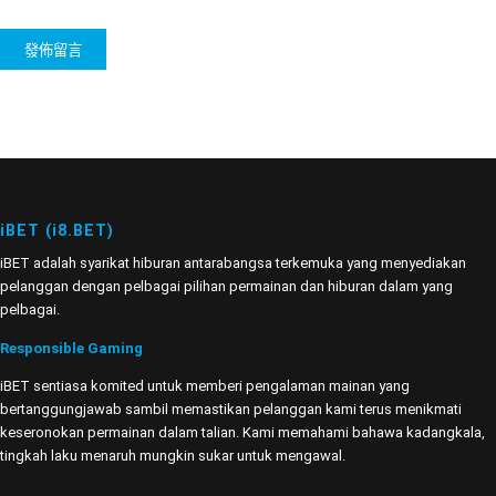
iBET (i8.BET)
iBET adalah syarikat hiburan antarabangsa terkemuka yang menyediakan
pelanggan dengan pelbagai pilihan permainan dan hiburan dalam yang
pelbagai.
Responsible Gaming
iBET sentiasa komited untuk memberi pengalaman mainan yang
bertanggungjawab sambil memastikan pelanggan kami terus menikmati
keseronokan permainan dalam talian. Kami memahami bahawa kadangkala,
tingkah laku menaruh mungkin sukar untuk mengawal.