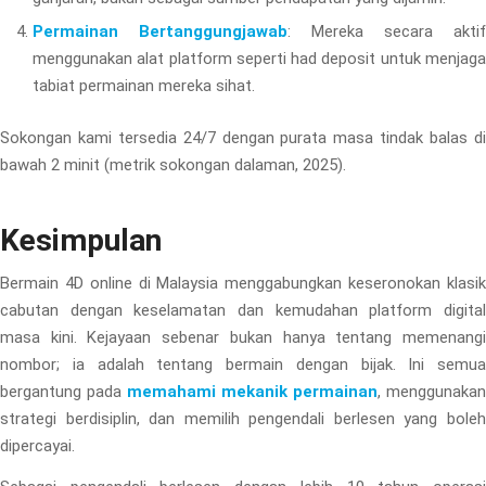
Permainan Bertanggungjawab
: Mereka secara aktif
menggunakan alat platform seperti had deposit untuk menjaga
tabiat permainan mereka sihat.
Sokongan kami tersedia 24/7 dengan purata masa tindak balas di
bawah 2 minit (metrik sokongan dalaman, 2025).
Kesimpulan
Bermain 4D online di Malaysia menggabungkan keseronokan klasik
cabutan dengan keselamatan dan kemudahan platform digital
masa kini. Kejayaan sebenar bukan hanya tentang memenangi
nombor; ia adalah tentang bermain dengan bijak. Ini semua
bergantung pada
memahami mekanik permainan
, menggunakan
strategi berdisiplin, dan memilih pengendali berlesen yang boleh
dipercayai.