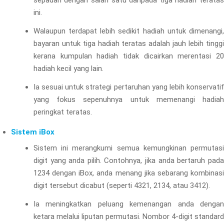
ini.
Walaupun terdapat lebih sedikit hadiah untuk dimenangi,
bayaran untuk tiga hadiah teratas adalah jauh lebih tinggi
kerana kumpulan hadiah tidak dicairkan merentasi 20
hadiah kecil yang lain.
Ia sesuai untuk strategi pertaruhan yang lebih konservatif
yang fokus sepenuhnya untuk memenangi hadiah
peringkat teratas.
Sistem iBox
Sistem ini merangkumi semua kemungkinan permutasi
digit yang anda pilih. Contohnya, jika anda bertaruh pada
1234 dengan iBox, anda menang jika sebarang kombinasi
digit tersebut dicabut (seperti 4321, 2134, atau 3412).
Ia meningkatkan peluang kemenangan anda dengan
ketara melalui liputan permutasi. Nombor 4-digit standard