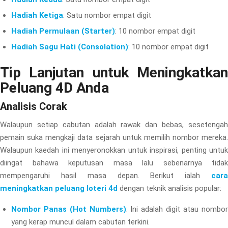
Hadiah Ketiga
: Satu nombor empat digit
Hadiah Permulaan (Starter)
: 10 nombor empat digit
Hadiah Sagu Hati (Consolation)
: 10 nombor empat digit
Tip Lanjutan untuk Meningkatkan
Peluang 4D Anda
Analisis Corak
Walaupun setiap cabutan adalah rawak dan bebas, sesetengah
pemain suka mengkaji data sejarah untuk memilih nombor mereka.
Walaupun kaedah ini menyeronokkan untuk inspirasi, penting untuk
diingat bahawa keputusan masa lalu sebenarnya tidak
mempengaruhi hasil masa depan. Berikut ialah
cara
meningkatkan peluang loteri 4d
dengan teknik analisis popular:
Nombor Panas (Hot Numbers)
: Ini adalah digit atau nombo
yang kerap muncul dalam cabutan terkini.