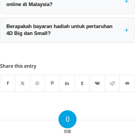
disemak secara automatik selepas cabutan pada jam 7:00 PM.
membelanjakan lebih daripada 5% daripada pendapatan boleh guna
online di Malaysia?
Keputusan rasmi untuk cabutan pada hari Rabu, Sabtu, dan Ahad
mereka untuk permainan.
Ya, bermain 4D online adalah selamat jika anda memilih platform
akan dipaparkan serta-merta di platform kami, menyemak nombor
berlesen yang menggunakan penyulitan SSL, seperti iBET. Platform
anda terhadap kesemua 23 hadiah kemenangan. Untuk ketepatan
Berapakah bayaran hadiah untuk pertaruhan
berlesen dikawal selia untuk memastikan permainan yang adil,
100%, kami sentiasa menyelaraskan keputusan kami dengan siaran
4D Big dan Small?
manakala penyulitan SSL melindungi maklumat peribadi dan
rasmi daripada pengendali berlesen.
Bayaran hadiah untuk pertaruhan ‘Small’ adalah lebih tinggi kerana
kewangan anda sama seperti teknologi yang digunakan oleh bank.
ia hanya meliputi 3 hadiah teratas. Sebagai contoh, untuk
Di iBET, kami beroperasi di bawah lesen Malta Gaming Authority
pertaruhan RM1, Hadiah Pertama ‘Small Bet’ biasanya membayar
(MGA) dan memproses 98.7% pengeluaran pada hari yang sama.
Share this entry
RM3,500, manakala Hadiah Pertama ‘Big Bet’ membayar RM2,500.
Walaupun bayaran ‘Big Bet’ lebih rendah, ia memberi anda peluang
untuk menang di 20 slot hadiah tambahan (10 Permulaan dan 10
Sagu Hati). Kami di iBET mendapati pemain baru sering bermula
dengan ‘Big Bet’ untuk merasai kemenangan yang lebih kerap.
0
回復