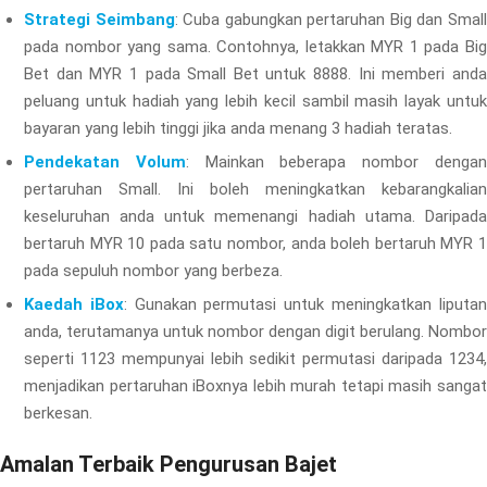
Strategi Seimbang
: Cuba gabungkan pertaruhan Big dan Smal
pada nombor yang sama. Contohnya, letakkan MYR 1 pada Big
Bet dan MYR 1 pada Small Bet untuk 8888. Ini memberi anda
peluang untuk hadiah yang lebih kecil sambil masih layak untuk
bayaran yang lebih tinggi jika anda menang 3 hadiah teratas.
Pendekatan Volum
: Mainkan beberapa nombor dengan
pertaruhan Small. Ini boleh meningkatkan kebarangkalian
keseluruhan anda untuk memenangi hadiah utama. Daripada
bertaruh MYR 10 pada satu nombor, anda boleh bertaruh MYR 1
pada sepuluh nombor yang berbeza.
Kaedah iBox
: Gunakan permutasi untuk meningkatkan liputan
anda, terutamanya untuk nombor dengan digit berulang. Nombor
seperti 1123 mempunyai lebih sedikit permutasi daripada 1234,
menjadikan pertaruhan iBoxnya lebih murah tetapi masih sangat
berkesan.
Amalan Terbaik Pengurusan Bajet