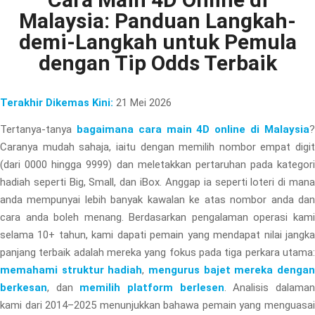
Malaysia: Panduan Langkah-
demi-Langkah untuk Pemula
dengan Tip Odds Terbaik
Terakhir Dikemas Kini:
21 Mei 2026
Tertanya-tanya
bagaimana cara main 4D online di Malaysia
Caranya mudah sahaja, iaitu dengan memilih nombor empat digit
(dari 0000 hingga 9999) dan meletakkan pertaruhan pada kategori
hadiah seperti Big, Small, dan iBox. Anggap ia seperti loteri di mana
anda mempunyai lebih banyak kawalan ke atas nombor anda dan
cara anda boleh menang. Berdasarkan pengalaman operasi kami
selama 10+ tahun, kami dapati pemain yang mendapat nilai jangka
panjang terbaik adalah mereka yang fokus pada tiga perkara utama:
memahami struktur hadiah
,
mengurus bajet mereka denga
berkesan
, dan
memilih platform berlesen
. Analisis dalama
kami dari 2014–2025 menunjukkan bahawa pemain yang menguasai