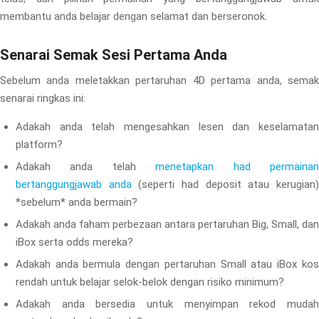
membantu anda belajar dengan selamat dan berseronok.
Senarai Semak Sesi Pertama Anda
Sebelum anda meletakkan pertaruhan 4D pertama anda, semak
senarai ringkas ini:
Adakah anda telah mengesahkan lesen dan keselamatan
platform?
Adakah anda telah
menetapkan had permaina
bertanggungjawab anda
(seperti had deposit atau kerugian
*sebelum* anda bermain?
Adakah anda faham perbezaan antara pertaruhan Big, Small, dan
iBox serta odds mereka?
Adakah anda bermula dengan pertaruhan Small atau iBox kos
rendah untuk belajar selok-belok dengan risiko minimum?
Adakah anda bersedia untuk menyimpan rekod mudah