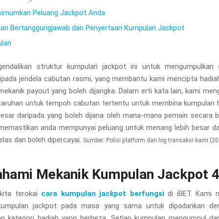
imumkan Peluang Jackpot Anda
an Bertanggungjawab dan Penyertaan Kumpulan Jackpot
ulan
endalikan struktur kumpulan jackpot ini untuk mengumpulkan
ipada jendela cabutan rasmi, yang membantu kami mencipta hadiah
mekanik payout yang boleh dijangka. Dalam erti kata lain, kami me
aruhan untuk tempoh cabutan tertentu untuk membina kumpulan 
 besar daripada yang boleh dijana oleh mana-mana pemain secara be
 memastikan anda mempunyai peluang untuk menang lebih besar d
jelas dan boleh dipercayai.
Sumber: Polisi platform dan log transaksi kami (2
hami Mekanik Kumpulan Jackpot 
 kita terokai
cara kumpulan jackpot berfungsi
di iBET. Kami 
kumpulan jackpot pada masa yang sama untuk dipadankan den
n kategori hadiah yang berbeza. Setiap kumpulan mengumpul da