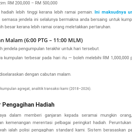
azim: RM 200,000 – RM 500,000
 hadiah lebih tinggi kerana lebih ramai pemain.
Ini maksudnya u
 semasa jendela ini selalunya bermakna anda bersaing untuk kump
bih besar kerana lebih ramai orang meletakkan pertaruhan.
n Malam (6:00 PTG – 11:00 MLM)
ah jendela pengumpulan terakhir untuk hari tersebut.
ya kumpulan terbesar pada hari itu — boleh melebihi RM 1,000,000 
diselaraskan dengan cabutan malam.
kumpulan agregat, analitik transaksi kami (2018–2026).
r Pengagihan Hadiah
aya dalam memberi ganjaran kepada seramai mungkin orang,
n kemenangan merentasi pelbagai peringkat hadiah. Peruntuka
awah ialah polisi pengagihan standard kami. Sistem berasaskan pe