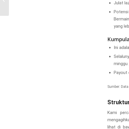
Julat l
Emas Piala Dunia 2026
Potensi
Bermain
yang le
Kumpula
Ini adal
Selalun
minggu.
Payout 
Sumber: Data 
Struktu
Kami perc
mengagihka
lihat di b