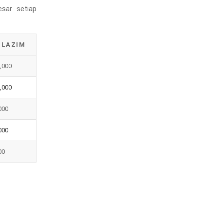
sar setiap
 LAZIM
,000
,000
000
000
00