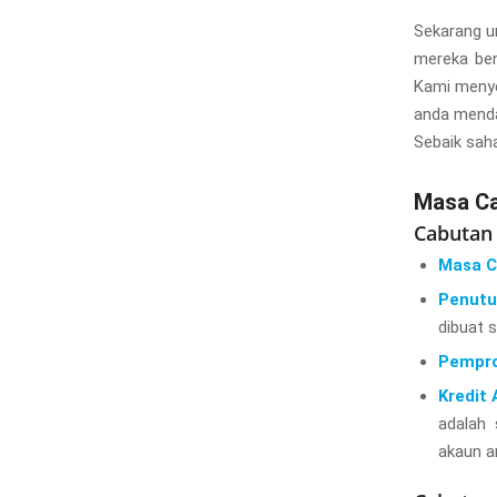
Sekarang u
mereka be
Kami menye
anda menda
Sebaik sah
Masa C
Cabutan
Masa C
Penutu
dibuat 
Pempro
Kredit 
adalah
akaun a