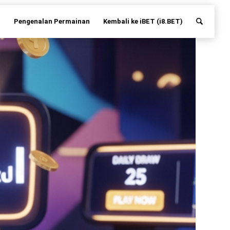
)
Pengenalan Permainan
Kembali ke iBET (i8.BET)