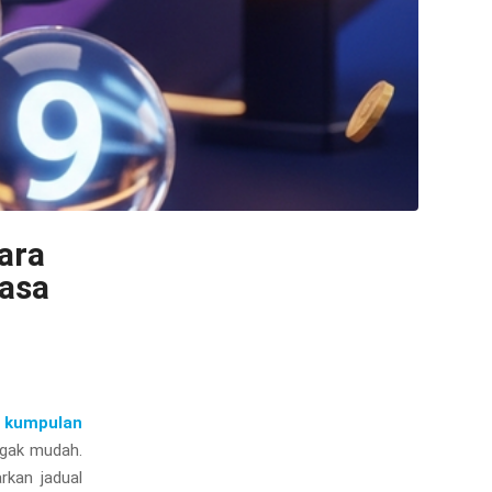
Cara
asa
m kumpulan
agak mudah.
rkan jadual