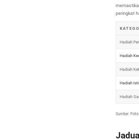
memastika
peringkat h
KATEGO
Hadiah Pe
Hadiah Ke
Hadiah Ke
Hadiah Is
Hadiah Sa
Sumber: Polis
Jadua