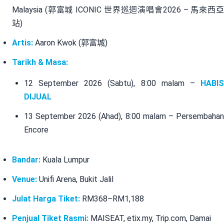
Malaysia (郭富城 ICONIC 世界巡迴演唱會2026 – 馬來西亞
站)
Artis:
Aaron Kwok (郭富城)
Tarikh & Masa:
12 September 2026 (Sabtu), 8:00 malam –
HABIS
DIJUAL
13 September 2026 (Ahad), 8:00 malam – Persembahan
Encore
Bandar:
Kuala Lumpur
Venue:
Unifi Arena, Bukit Jalil
Julat Harga Tiket:
RM368–RM1,188
Penjual Tiket Rasmi:
MAISEAT, etix.my, Trip.com, Damai