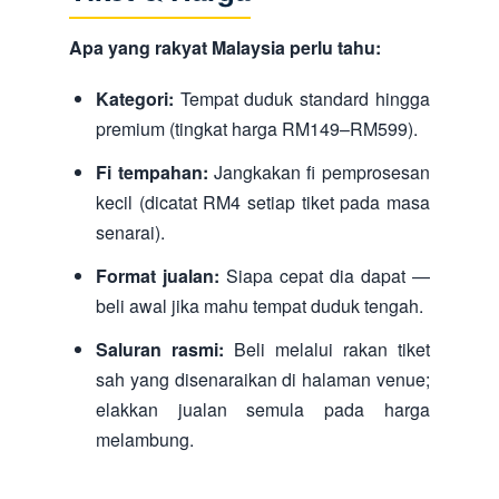
Apa yang rakyat Malaysia perlu tahu:
Kategori:
Tempat duduk standard hingga
premium (tingkat harga RM149–RM599).
Fi tempahan:
Jangkakan fi pemprosesan
kecil (dicatat RM4 setiap tiket pada masa
senarai).
Format jualan:
Siapa cepat dia dapat —
beli awal jika mahu tempat duduk tengah.
Saluran rasmi:
Beli melalui rakan tiket
sah yang disenaraikan di halaman venue;
elakkan jualan semula pada harga
melambung.