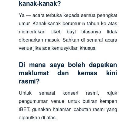
kanak-kanak?
Ya — acara terbuka kepada semua peringkat
umur. Kanak-kanak berumur 5 tahun ke atas
memerlukan tiket; bayi biasanya tidak
dibenarkan masuk. Sahkan di senarai acara
venue jika ada kemusykilan khusus.
Di mana saya boleh dapatkan
maklumat dan kemas kini
rasmi?
Untuk senarai konsert rasmi, rujuk
pengumuman venue; untuk butiran kempen
iBET, gunakan halaman cabutan rasmi yang
dipautkan di atas.