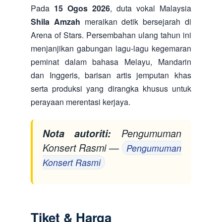
Pada
15 Ogos 2026
, duta vokal Malaysia
Shila Amzah
meraikan detik bersejarah di
Arena of Stars. Persembahan ulang tahun ini
menjanjikan gabungan lagu-lagu kegemaran
peminat dalam bahasa Melayu, Mandarin
dan Inggeris, barisan artis jemputan khas
serta produksi yang dirangka khusus untuk
perayaan merentasi kerjaya.
Nota autoriti:
Pengumuman
Konsert Rasmi —
Pengumuman
Konsert Rasmi
Tiket & Harga