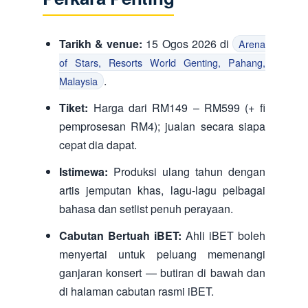
Tarikh & venue:
15 Ogos 2026 di
Arena
of Stars, Resorts World Genting, Pahang,
.
Malaysia
Tiket:
Harga dari RM149 – RM599 (+ fi
pemprosesan RM4); jualan secara siapa
cepat dia dapat.
Istimewa:
Produksi ulang tahun dengan
artis jemputan khas, lagu-lagu pelbagai
bahasa dan setlist penuh perayaan.
Cabutan Bertuah iBET:
Ahli iBET boleh
menyertai untuk peluang memenangi
ganjaran konsert — butiran di bawah dan
di halaman cabutan rasmi iBET.