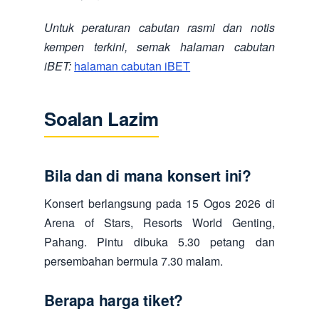
Untuk peraturan cabutan rasmi dan notis
kempen terkini, semak halaman cabutan
iBET:
halaman cabutan iBET
Soalan Lazim
Bila dan di mana konsert ini?
Konsert berlangsung pada 15 Ogos 2026 di
Arena of Stars, Resorts World Genting,
Pahang. Pintu dibuka 5.30 petang dan
persembahan bermula 7.30 malam.
Berapa harga tiket?