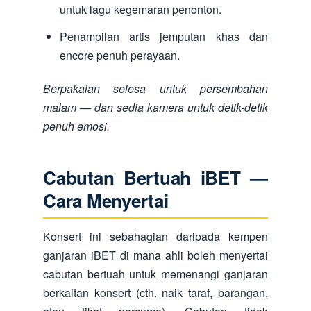
untuk lagu kegemaran penonton.
Penampilan artis jemputan khas dan
encore penuh perayaan.
Berpakaian selesa untuk persembahan
malam — dan sedia kamera untuk detik-detik
penuh emosi.
Cabutan Bertuah iBET —
Cara Menyertai
Konsert ini sebahagian daripada kempen
ganjaran iBET di mana ahli boleh menyertai
cabutan bertuah untuk memenangi ganjaran
berkaitan konsert (cth. naik taraf, barangan,