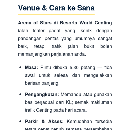
Venue & Cara ke Sana
Arena of Stars di Resorts World Genting
ialah teater padat yang ikonik dengan
pandangan pentas yang umumnya sangat
baik, tetapi trafik jalan bukit boleh
memanjangkan perjalanan anda.
Masa:
Pintu dibuka 5.30 petang — tiba
awal untuk selesa dan mengelakkan
barisan panjang.
Pengangkutan:
Memandu atau gunakan
bas berjadual dari KL; semak makluman
trafik Genting pada hari acara.
Parkir & Akses:
Kemudahan tersedia
tetapi cepat penuh semasa persembahan