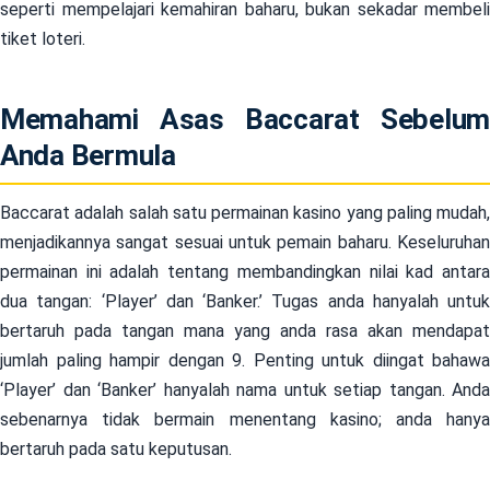
seperti mempelajari kemahiran baharu, bukan sekadar membeli
tiket loteri.
Memahami Asas Baccarat Sebelum
Anda Bermula
Baccarat adalah salah satu permainan kasino yang paling mudah,
menjadikannya sangat sesuai untuk pemain baharu. Keseluruhan
permainan ini adalah tentang membandingkan nilai kad antara
dua tangan: ‘Player’ dan ‘Banker.’ Tugas anda hanyalah untuk
bertaruh pada tangan mana yang anda rasa akan mendapat
jumlah paling hampir dengan 9. Penting untuk diingat bahawa
‘Player’ dan ‘Banker’ hanyalah nama untuk setiap tangan. Anda
sebenarnya tidak bermain menentang kasino; anda hanya
bertaruh pada satu keputusan.