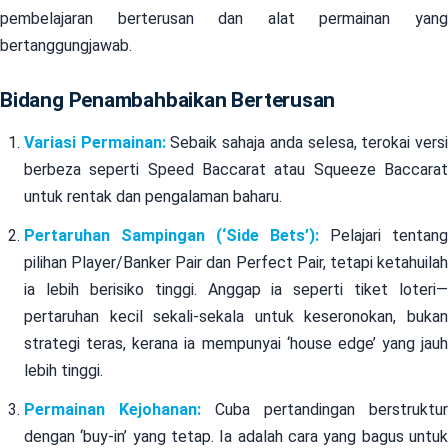
pembelajaran berterusan dan alat permainan yang
bertanggungjawab.
Bidang Penambahbaikan Berterusan
Variasi Permainan:
Sebaik sahaja anda selesa, terokai vers
berbeza seperti Speed Baccarat atau Squeeze Baccarat
untuk rentak dan pengalaman baharu.
Pertaruhan Sampingan (‘Side Bets’):
Pelajari tentang
pilihan Player/Banker Pair dan Perfect Pair, tetapi ketahuilah
ia lebih berisiko tinggi. Anggap ia seperti tiket loteri—
pertaruhan kecil sekali-sekala untuk keseronokan, bukan
strategi teras, kerana ia mempunyai ‘house edge’ yang jauh
lebih tinggi.
Permainan Kejohanan:
Cuba pertandingan berstruktur
dengan ‘buy-in’ yang tetap. Ia adalah cara yang bagus untuk