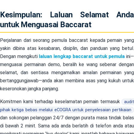
Kesimpulan: Laluan Selamat Anda
untuk Menguasai Baccarat
Perjalanan dari seorang pemula baccarat kepada pemain yang
yakin dibina atas kesabaran, disiplin, dan panduan yang betul.
Dengan mengikuti
laluan lengkap baccarat untuk pemula
ini
menguasai permainan demo, beralih ke wang sebenar dengan
selamat, dan sentiasa mengamalkan amalan permainan yang
bertanggungjawab—anda akan membina asas yang kukuh untuk
keseronokan jangka panjang.
Komitmen kami terhadap keselamatan pemain termasuk
audit
pihak ketiga bebas melalui eCOGRA untuk penyelesaian pertikaian
dan sokongan pelanggan 24/7 dengan purata masa tindak balas
di bawah 2 minit. Sama ada anda berlatih di telefon anda atau
menikmati permainan ‘live dealer’ kami, ingatlah bahawa kejayaan