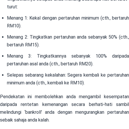
turut:
Menang 1: Kekal dengan pertaruhan minimum (cth., bertaruh
RM10).
Menang 2: Tingkatkan pertaruhan anda sebanyak 50% (cth.,
bertaruh RM15).
Menang 3: Tingkatkannya sebanyak 100% daripada
pertaruhan asal anda (cth., bertaruh RM20).
Selepas sebarang kekalahan: Segera kembali ke pertaruhan
minimum anda (cth., kembali ke RM10).
Pendekatan ini membolehkan anda mengambil kesempatan
daripada rentetan kemenangan secara berhati-hati sambil
melindungi ‘bankroll’ anda dengan mengurangkan pertaruhan
sebaik sahaja anda kalah.