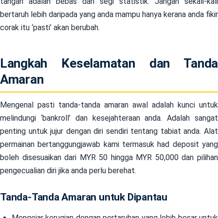
tangan adalah bebas dari segi statistik. Jangan sekali-kali
bertaruh lebih daripada yang anda mampu hanya kerana anda fikir
corak itu ‘pasti’ akan berubah.
Langkah Keselamatan dan Tanda
Amaran
Mengenal pasti tanda-tanda amaran awal adalah kunci untuk
melindungi ‘bankroll’ dan kesejahteraan anda. Adalah sangat
penting untuk jujur dengan diri sendiri tentang tabiat anda. Alat
permainan bertanggungjawab kami termasuk had deposit yang
boleh disesuaikan dari MYR 50 hingga MYR 50,000 dan pilihan
pengecualian diri jika anda perlu berehat.
Tanda-Tanda Amaran untuk Dipantau
Mengejar kerugian dengan pertaruhan yang lebih besar untuk