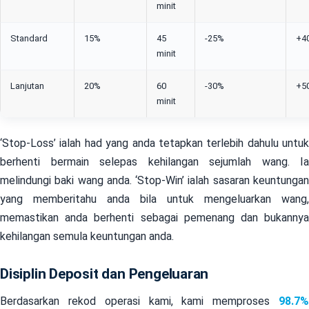
minit
Standard
15%
45
-25%
+4
minit
Lanjutan
20%
60
-30%
+5
minit
‘Stop-Loss’ ialah had yang anda tetapkan terlebih dahulu untuk
berhenti bermain selepas kehilangan sejumlah wang. Ia
melindungi baki wang anda. ‘Stop-Win’ ialah sasaran keuntungan
yang memberitahu anda bila untuk mengeluarkan wang,
memastikan anda berhenti sebagai pemenang dan bukannya
kehilangan semula keuntungan anda.
Disiplin Deposit dan Pengeluaran
Berdasarkan rekod operasi kami, kami memproses
98.7%