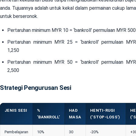
anda. Tujuannya adalah untuk kekal dalam permainan cukup lama
untuk berseronok.
Pertaruhan minimum MYR 10 = ‘bankroll’ permulaan MYR 500
Pertaruhan minimum MYR 25 = ‘bankroll’ permulaan MYR
1,250
Pertaruhan minimum MYR 50 = ‘bankroll’ permulaan MYR
2,500
Strategi Pengurusan Sesi
JENIS SESI
%
HAD
HENTI-RUGI
HE
‘BANKROLL’
MASA
(‘STOP-LOSS’)
(‘
Pembelajaran
10%
30
-20%
+3