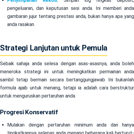
Penyimpanan Rekod:
Simpan log ringkas deposit
pengeluaran, dan keputusan sesi anda. Ini memberi anda
gambaran jujur tentang prestasi anda, bukan hanya apa yang
anda rasakan.
Strategi Lanjutan untuk Pemula
Sebaik sahaja anda selesa dengan asas-asasnya, anda boleh
meneroka strategi ini untuk meningkatkan permainan anda
sambil tetap bermain secara bertanggungjawab. Ini bukanlah
formula ajaib untuk menang, tetapi ia adalah cara berstruktur
untuk menguruskan pertaruhan anda.
Progresi Konservatif
Mulakan dengan pertaruhan minimum anda dan hanya
tingkatkannya selepas anda menang beberapa kali berturut-