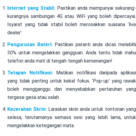
Internet yang Stabil:
Pastikan anda mempunyai sekurang
kurangnya sambungan 4G atau WiFi yang boleh dipercayai.
Isyarat yang tidak stabil boleh merosakkan suasana ‘live
dealer’.
Pengurusan Bateri:
Pastikan peranti anda dicas melebihi
30% untuk mengelakkan gangguan. Anda tentu tidak mahu
telefon anda mati di tengah-tengah kemenangan!
Tetapan Notifikasi:
Matikan notifikasi daripada aplikas
yang tidak penting untuk kekal fokus. ‘Pop-up’ yang rawak
boleh mengganggu dan menyebabkan pertaruhan yang
tergesa-gesa atau salah.
Kecerahan Skrin:
Laraskan skrin anda untuk tontonan yan
selesa, terutamanya semasa sesi yang lebih lama, untuk
mengelakkan ketegangan mata.