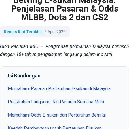
Penjelasan Pasaran & Odds
MLBB, Dota 2 dan CS2
Kemas Kini Terakhir:
2 April 2026
Oleh Pasukan iBET – Pengendali permainan Malaysia berlesen
dengan 10+ tahun pengalaman langsung dalam industri
Isi Kandungan
Memahami Pasaran Pertaruhan E-sukan di Malaysia
Pertaruhan Langsung dan Pasaran Semasa Main
Memahami Odds E-sukan dan Pertaruhan Bernilai
Kaedah Pembayaran untuk Pertaruhan E-sukan