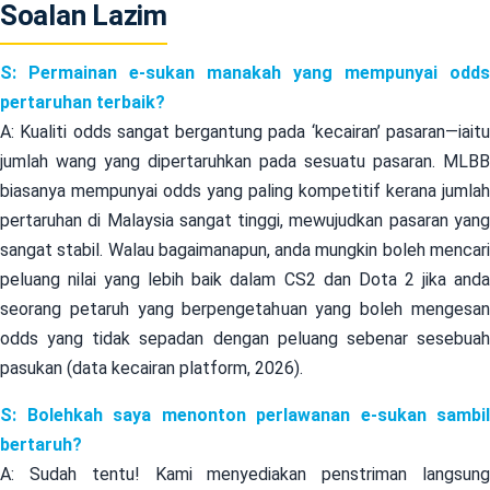
Soalan Lazim
S: Permainan e-sukan manakah yang mempunyai odds
pertaruhan terbaik?
A: Kualiti odds sangat bergantung pada ‘kecairan’ pasaran—iaitu
jumlah wang yang dipertaruhkan pada sesuatu pasaran. MLBB
biasanya mempunyai odds yang paling kompetitif kerana jumlah
pertaruhan di Malaysia sangat tinggi, mewujudkan pasaran yang
sangat stabil. Walau bagaimanapun, anda mungkin boleh mencari
peluang nilai yang lebih baik dalam CS2 dan Dota 2 jika anda
seorang petaruh yang berpengetahuan yang boleh mengesan
odds yang tidak sepadan dengan peluang sebenar sesebuah
pasukan (data kecairan platform, 2026).
S: Bolehkah saya menonton perlawanan e-sukan sambil
bertaruh?
A: Sudah tentu! Kami menyediakan penstriman langsung