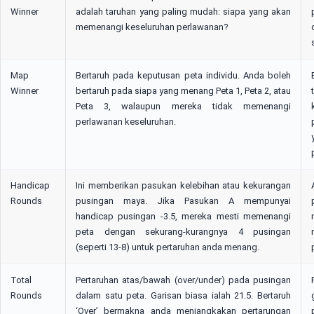
Winner
adalah taruhan yang paling mudah: siapa yang akan
memenangi keseluruhan perlawanan?
Map
Bertaruh pada keputusan peta individu. Anda boleh
Winner
bertaruh pada siapa yang menang Peta 1, Peta 2, atau
Peta 3, walaupun mereka tidak memenangi
perlawanan keseluruhan.
Handicap
Ini memberikan pasukan kelebihan atau kekurangan
Rounds
pusingan maya. Jika Pasukan A mempunyai
handicap pusingan -3.5, mereka mesti memenangi
peta dengan sekurang-kurangnya 4 pusingan
(seperti 13-8) untuk pertaruhan anda menang.
Total
Pertaruhan atas/bawah (over/under) pada pusingan
Rounds
dalam satu peta. Garisan biasa ialah 21.5. Bertaruh
‘Over’ bermakna anda menjangkakan pertarungan