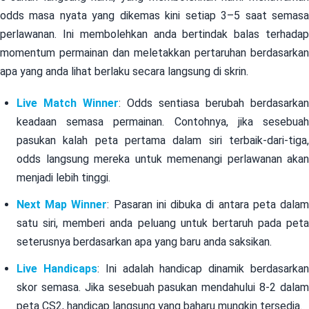
odds masa nyata yang dikemas kini setiap 3–5 saat semasa
perlawanan. Ini membolehkan anda bertindak balas terhadap
momentum permainan dan meletakkan pertaruhan berdasarkan
apa yang anda lihat berlaku secara langsung di skrin.
Live Match Winner
: Odds sentiasa berubah berdasarkan
keadaan semasa permainan. Contohnya, jika sesebuah
pasukan kalah peta pertama dalam siri terbaik-dari-tiga,
odds langsung mereka untuk memenangi perlawanan akan
menjadi lebih tinggi.
Next Map Winner
: Pasaran ini dibuka di antara peta dala
satu siri, memberi anda peluang untuk bertaruh pada peta
seterusnya berdasarkan apa yang baru anda saksikan.
Live Handicaps
: Ini adalah handicap dinamik berdasarka
skor semasa. Jika sesebuah pasukan mendahului 8-2 dalam
peta CS2, handicap langsung yang baharu mungkin tersedia.