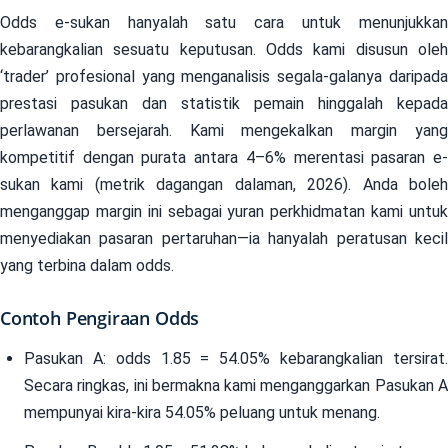
Odds e-sukan hanyalah satu cara untuk menunjukkan
kebarangkalian sesuatu keputusan. Odds kami disusun oleh
‘trader’ profesional yang menganalisis segala-galanya daripada
prestasi pasukan dan statistik pemain hinggalah kepada
perlawanan bersejarah. Kami mengekalkan margin yang
kompetitif dengan purata antara 4–6% merentasi pasaran e-
sukan kami (metrik dagangan dalaman, 2026). Anda boleh
menganggap margin ini sebagai yuran perkhidmatan kami untuk
menyediakan pasaran pertaruhan—ia hanyalah peratusan kecil
yang terbina dalam odds.
Contoh Pengiraan Odds
Pasukan A: odds 1.85 = 54.05% kebarangkalian tersirat.
Secara ringkas, ini bermakna kami menganggarkan Pasukan A
mempunyai kira-kira 54.05% peluang untuk menang.