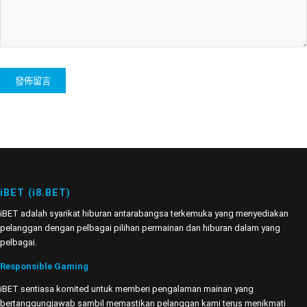
iBET (i8.BET)
iBET adalah syarikat hiburan antarabangsa terkemuka yang menyediakan
pelanggan dengan pelbagai pilihan permainan dan hiburan dalam yang
pelbagai.
Responsible Gaming
iBET sentiasa komited untuk memberi pengalaman mainan yang
bertanggungjawab sambil memastikan pelanggan kami terus menikmati