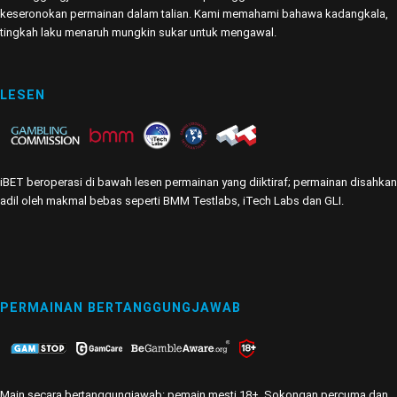
keseronokan permainan dalam talian. Kami memahami bahawa kadangkala,
tingkah laku menaruh mungkin sukar untuk mengawal.
LESEN
iBET beroperasi di bawah lesen permainan yang diiktiraf; permainan disahkan
adil oleh makmal bebas seperti BMM Testlabs, iTech Labs dan GLI.
PERMAINAN BERTANGGUNGJAWAB
Main secara bertanggungjawab: pemain mesti 18+. Sokongan percuma dan