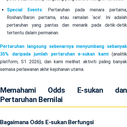
Special Events
: Pertaruhan pada menara pertama
Roshan/Baron pertama, atau ramalan ‘ace’. Ini adalah
pertaruhan yang pantas dan menarik pada detik-detik
tertentu dalam permainan.
Pertaruhan langsung sebenarnya menyumbang sebanyak
35% daripada jumlah pertaruhan e-sukan kami
(analitik
platform, S1 2026), dan kami melihat aktiviti paling banyak
semasa perlawanan akhir kejohanan utama.
Memahami Odds E-sukan dan
Pertaruhan Bernilai
Bagaimana Odds E-sukan Berfungsi