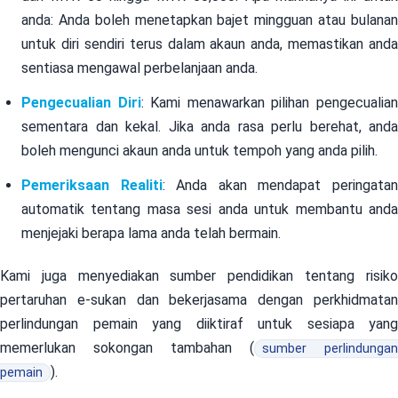
anda: Anda boleh menetapkan bajet mingguan atau bulanan
untuk diri sendiri terus dalam akaun anda, memastikan anda
sentiasa mengawal perbelanjaan anda.
Pengecualian Diri
: Kami menawarkan pilihan pengecualia
sementara dan kekal. Jika anda rasa perlu berehat, anda
boleh mengunci akaun anda untuk tempoh yang anda pilih.
Pemeriksaan Realiti
: Anda akan mendapat peringata
automatik tentang masa sesi anda untuk membantu anda
menjejaki berapa lama anda telah bermain.
Kami juga menyediakan sumber pendidikan tentang risiko
pertaruhan e-sukan dan bekerjasama dengan perkhidmatan
perlindungan pemain yang diiktiraf untuk sesiapa yang
memerlukan sokongan tambahan (
sumber perlindungan
).
pemain