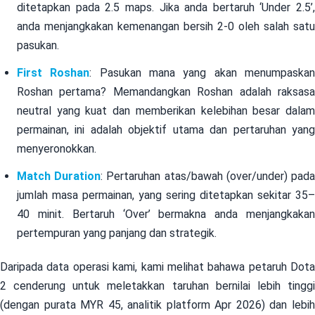
ditetapkan pada 2.5 maps. Jika anda bertaruh ‘Under 2.5’,
anda menjangkakan kemenangan bersih 2-0 oleh salah satu
pasukan.
First Roshan
: Pasukan mana yang akan menumpaska
Roshan pertama? Memandangkan Roshan adalah raksasa
neutral yang kuat dan memberikan kelebihan besar dalam
permainan, ini adalah objektif utama dan pertaruhan yang
menyeronokkan.
Match Duration
: Pertaruhan atas/bawah (over/under) pad
jumlah masa permainan, yang sering ditetapkan sekitar 35–
40 minit. Bertaruh ‘Over’ bermakna anda menjangkakan
pertempuran yang panjang dan strategik.
Daripada data operasi kami, kami melihat bahawa petaruh Dota
2 cenderung untuk meletakkan taruhan bernilai lebih tinggi
(dengan purata MYR 45, analitik platform Apr 2026) dan lebih