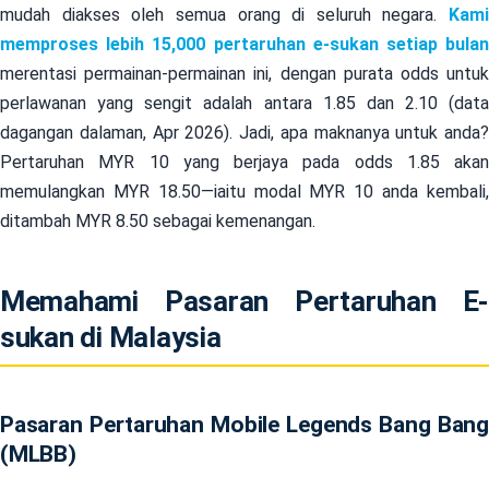
mudah diakses oleh semua orang di seluruh negara.
Kami
memproses lebih 15,000 pertaruhan e-sukan setiap bulan
merentasi permainan-permainan ini, dengan purata odds untuk
perlawanan yang sengit adalah antara 1.85 dan 2.10 (data
dagangan dalaman, Apr 2026). Jadi, apa maknanya untuk anda?
Pertaruhan MYR 10 yang berjaya pada odds 1.85 akan
memulangkan MYR 18.50—iaitu modal MYR 10 anda kembali,
ditambah MYR 8.50 sebagai kemenangan.
Memahami Pasaran Pertaruhan E-
sukan di Malaysia
Pasaran Pertaruhan Mobile Legends Bang Bang
(MLBB)