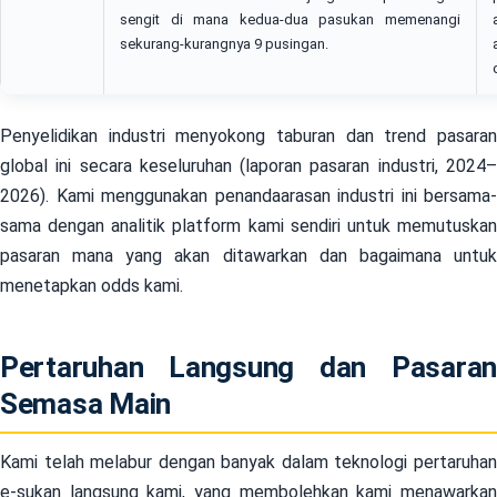
sengit di mana kedua-dua pasukan memenangi
sekurang-kurangnya 9 pusingan.
Penyelidikan industri menyokong taburan dan trend pasaran
global ini secara keseluruhan (laporan pasaran industri, 2024–
2026). Kami menggunakan penandaarasan industri ini bersama-
sama dengan analitik platform kami sendiri untuk memutuskan
pasaran mana yang akan ditawarkan dan bagaimana untuk
menetapkan odds kami.
Pertaruhan Langsung dan Pasaran
Semasa Main
Kami telah melabur dengan banyak dalam teknologi pertaruhan
e-sukan langsung kami, yang membolehkan kami menawarkan