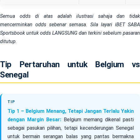
Semua odds di atas adalah ilustrasi sahaja dan tidak
mencerminkan odds sebenar semasa. Sila layari iBET SABA
Sportsbook untuk odds LANGSUNG dan terkini sebelum pasaran
ditutup.
Tip Pertaruhan untuk Belgium vs
Senegal
Tip 1 – Belgium Menang, Tetapi Jangan Terlalu Yakin
dengan Margin Besar:
Belgium memang dikenal pasti
sebagai pasukan pilihan, tetapi kecenderungan Senegal
untuk bermain serangan balas yang pantas bermakna