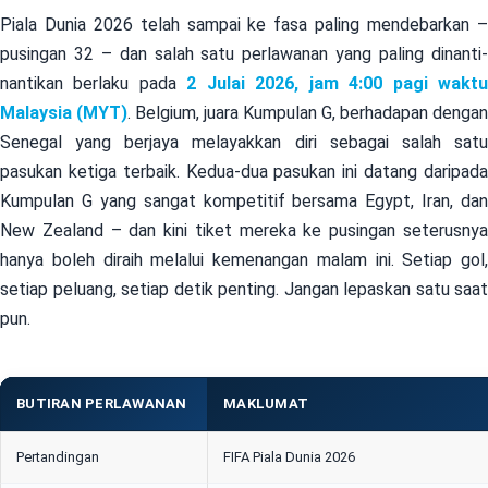
Piala Dunia 2026 telah sampai ke fasa paling mendebarkan –
pusingan 32 – dan salah satu perlawanan yang paling dinanti-
nantikan berlaku pada
2 Julai 2026, jam 4:00 pagi wakt
Malaysia (MYT)
. Belgium, juara Kumpulan G, berhadapan dengan
Senegal yang berjaya melayakkan diri sebagai salah satu
pasukan ketiga terbaik. Kedua-dua pasukan ini datang daripada
Kumpulan G yang sangat kompetitif bersama Egypt, Iran, dan
New Zealand – dan kini tiket mereka ke pusingan seterusnya
hanya boleh diraih melalui kemenangan malam ini. Setiap gol,
setiap peluang, setiap detik penting. Jangan lepaskan satu saat
pun.
BUTIRAN PERLAWANAN
MAKLUMAT
Pertandingan
FIFA Piala Dunia 2026