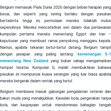
Belgium memasuki Piala Dunia 2026 dengan beban harapan yang
besar, dan seperti yang sering berlaku dengan pasukan
bertalenta tinggi ini, permulaan mereka tidaklah mulus
sepenuhnya. Mereka mencatatkan seri dalam dua perlawanan
kumpulan pertama mereka menentang Egypt dan Iran –
keputusan yang membuat ramai penyokong menggaru kepala.
Namun, apabila tekanan betul-betul datang, Belgium tampil
dengan jawapan yang paling lantang:
kemenangan 5-
menentang New Zealand
yang bukan sahaja mengamankan
tempat teratas Kumpulan G, malah membuktikan bahawa
pasukan ini mempunyai kuasa serangan yang luar biasa apabila
mereka bergerak dalam rentak yang betul.
Belgium membawa masuk gabungan pengalaman veteran dan
bakat muda yang menakjubkan. Kawalan bola, pergerakan tanpa
bola, dan keupayaan untuk mendominasi bahagian tengah