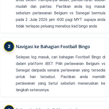
mudah dan pantas. Pastikan anda log masuk
sebelum perlawanan Belgium vs Senegal bermula
pada 2 Julai 2026 jam 4:00 pagi MYT supaya anda
tidak terlepas peluang menebus kad bingo anda.
Navigasi ke Bahagian Football Bingo
2
Selepas log masuk, cari bahagian Football Bingo di
dalam platform iBET. Pilih perlawanan Belgium vs
Senegal daripada senarai perlawanan yang tersedia
untuk hari tersebut. Pastikan anda memilih
perlawanan yang betul sebelum meneruskan ke
langkah seterusnya.