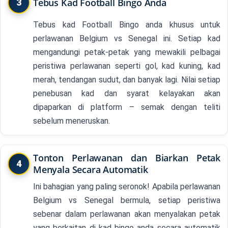
Tebus Kad Football Bingo Anda
3
Tebus kad Football Bingo anda khusus untuk
perlawanan Belgium vs Senegal ini. Setiap kad
mengandungi petak-petak yang mewakili pelbagai
peristiwa perlawanan seperti gol, kad kuning, kad
merah, tendangan sudut, dan banyak lagi. Nilai setiap
penebusan kad dan syarat kelayakan akan
dipaparkan di platform – semak dengan teliti
sebelum meneruskan.
Tonton Perlawanan dan Biarkan Petak
4
Menyala Secara Automatik
Ini bahagian yang paling seronok! Apabila perlawanan
Belgium vs Senegal bermula, setiap peristiwa
sebenar dalam perlawanan akan menyalakan petak
yang berkaitan di kad bingo anda secara automatik