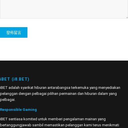
iBET (i8.BET)
iBET adalah syarikat hiburan antarabangsa terkemuka yang menyediakan
pelanggan dengan pelbagai pilihan permainan dan hiburan dalam yang
pelbagai.
Responsible Gaming
iBET sentiasa komited untuk memberi pengalaman mainan yang
bertanggungjawab sambil memastikan pelanggan kami terus menikmati