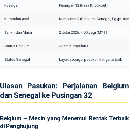
Pusingan
Pusingan 32 (Fasa Knockout)
Kumpulan Asal
Kumpulan G (Belgium, Senegal, Egypt, Ira
Tarikh dan Masa
2 Julai 2026, 4:00 pagi (MYT)
Status Belgium
Juara Kumpulan G
Status Senegal
Layak sebagai pasukan ketiga terbaik
Ulasan Pasukan: Perjalanan Belgium
dan Senegal ke Pusingan 32
Belgium – Mesin yang Menemui Rentak Terbaik
di Penghujung