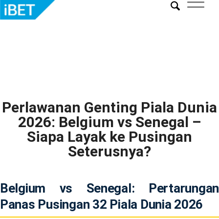
Perlawanan Genting Piala Dunia
2026: Belgium vs Senegal –
Siapa Layak ke Pusingan
Seterusnya?
Belgium vs Senegal: Pertarungan
Panas Pusingan 32 Piala Dunia 2026