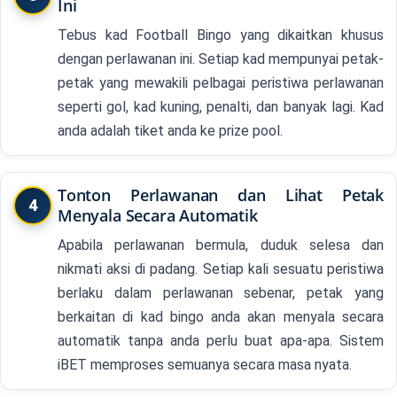
Ini
Tebus kad Football Bingo yang dikaitkan khusus
dengan perlawanan ini. Setiap kad mempunyai petak-
petak yang mewakili pelbagai peristiwa perlawanan
seperti gol, kad kuning, penalti, dan banyak lagi. Kad
anda adalah tiket anda ke prize pool.
Tonton Perlawanan dan Lihat Petak
4
Menyala Secara Automatik
Apabila perlawanan bermula, duduk selesa dan
nikmati aksi di padang. Setiap kali sesuatu peristiwa
berlaku dalam perlawanan sebenar, petak yang
berkaitan di kad bingo anda akan menyala secara
automatik tanpa anda perlu buat apa-apa. Sistem
iBET memproses semuanya secara masa nyata.