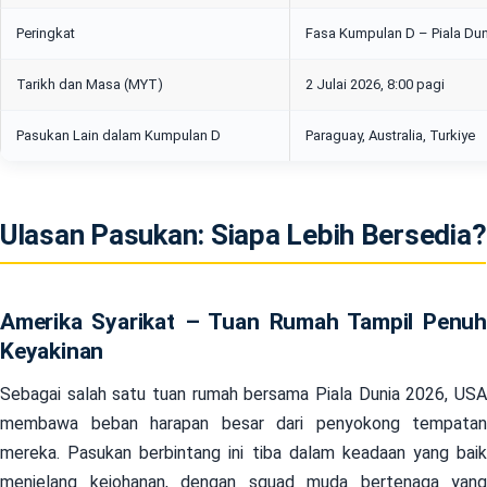
Peringkat
Fasa Kumpulan D – Piala Dun
Tarikh dan Masa (MYT)
2 Julai 2026, 8:00 pagi
Pasukan Lain dalam Kumpulan D
Paraguay, Australia, Turkiye
Ulasan Pasukan: Siapa Lebih Bersedia?
Amerika Syarikat – Tuan Rumah Tampil Penuh
Keyakinan
Sebagai salah satu tuan rumah bersama Piala Dunia 2026, USA
membawa beban harapan besar dari penyokong tempatan
mereka. Pasukan berbintang ini tiba dalam keadaan yang baik
menjelang kejohanan, dengan squad muda bertenaga yang