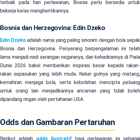
terbaik pada hari perlawanan, Bosnia perlu bersedia untuk
bekerja keras menghentikannya.
Bosnia dan Herzegovina: Edin Dzeko
Edin Dzeko
adalah nama yang paling sinonim dengan bola sepa
Bosnia dan Herzegovina. Penyerang berpengalaman ini telah
lama menjadi nadi serangan negaranya, dan kehadirannya di Piala
Dunia 2026 bakal memberikan inspirasi besar kepada rakan-
rakan sepasukan yang lebih muda. Naluri golnya yang matang,
kemahiran menjaga bola, serta kebolehan mencipta peluang
untuk orang lain menjadikannya ancaman yang tidak boleh
dipandang ringan oleh pertahanan USA.
Odds dan Gambaran Pertaruhan
Berikut adalah
odds ilustratif
bagi perlawanan ini sebaga