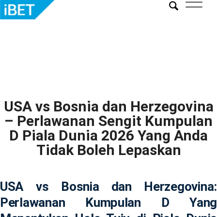
USA vs Bosnia dan Herzegovina
– Perlawanan Sengit Kumpulan
D Piala Dunia 2026 Yang Anda
Tidak Boleh Lepaskan
USA vs Bosnia dan Herzegovina:
Perlawanan Kumpulan D Yang