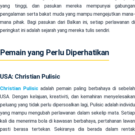
yang tinggi, dan pasukan mereka mempunyai gabungan
pengalaman serta bakat muda yang mampu mengejutkan mana-
mana pihak. Bagi pasukan dari Balkan ini, setiap perlawanan di
peringkat ini adalah sejarah yang mereka tulis sendiri.
Pemain yang Perlu Diperhatikan
USA: Christian Pulisic
Christian Pulisic
adalah pemain paling berbahaya di sebela
USA. Dengan kelajuan, kreativiti, dan kemahiran menyelesaikan
peluang yang tidak perlu dipersoalkan lagi, Pulisic adalah individu
yang mampu mengubah perlawanan dalam sekelip mata. Setiap
kali dia menerima bola di kawasan berbahaya, pertahanan lawan
pasti berasa tertekan. Sekiranya dia berada dalam rentak