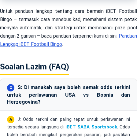
Untuk panduan lengkap tentang cara bermain iBET Football
Bingo – termasuk cara menebus kad, memahami sistem petak
menyala automatik, dan strategi untuk memenangi prize pool
dengan 2 garisan – baca panduan terperinci kami di sini:
Panduan
Lengkap iBET Football Bingo
.
Soalan Lazim (FAQ)
S: Di manakah saya boleh semak odds terkini
untuk perlawanan USA vs Bosnia dan
Herzegovina?
J: Odds terkini dan paling tepat untuk perlawanan ini
tersedia secara langsung di
iBET SABA Sportsbook
. Odds
boleh berubah mengikut pergerakan pasaran, jadi pastikan