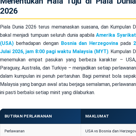
Menentukan Hala Tuju di Piala Dunia
2026
Piala Dunia 2026 terus memanaskan suasana, dan Kumpulan D
bakal menjadi tumpuan seluruh dunia apabila
Amerika Syarikat
(USA)
berhadapan dengan
Bosnia dan Herzegovina
pada
Julai 2026, jam 8:00 pagi waktu Malaysia (MYT)
. Kumpulan 
menemukan empat pasukan yang berbeza karakter – USA,
Paraguay, Australia, dan Turkiye – menjadikan setiap perlawanan
dalam kumpulan ini penuh pertaruhan. Bagi peminat bola sepak
Malaysia yang bangun awal atau berjaga semalaman, perlawanan
ini pasti berbaloi setiap minit yang dilaburkan.
BUTIRAN PERLAWANAN
MAKLUMAT
Perlawanan
USA vs Bosnia dan Herzegov