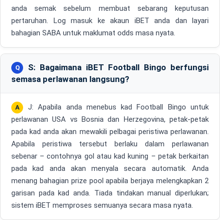
anda semak sebelum membuat sebarang keputusan
pertaruhan. Log masuk ke akaun iBET anda dan layari
bahagian SABA untuk maklumat odds masa nyata.
S: Bagaimana iBET Football Bingo berfungsi
semasa perlawanan langsung?
J: Apabila anda menebus kad Football Bingo untuk
perlawanan USA vs Bosnia dan Herzegovina, petak-petak
pada kad anda akan mewakili pelbagai peristiwa perlawanan.
Apabila peristiwa tersebut berlaku dalam perlawanan
sebenar – contohnya gol atau kad kuning – petak berkaitan
pada kad anda akan menyala secara automatik. Anda
menang bahagian prize pool apabila berjaya melengkapkan 2
garisan pada kad anda. Tiada tindakan manual diperlukan;
sistem iBET memproses semuanya secara masa nyata.