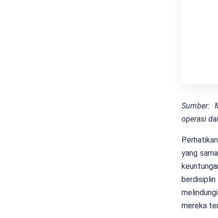
Sumber: M
operasi da
Perhatika
yang sama 
keuntungan
berdisipl
melindun
mereka ter