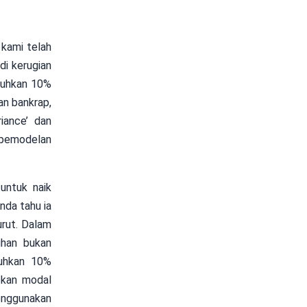
 kami telah
di kerugian
ruhkan 10%
an bankrap,
iance’ dan
(pemodelan
untuk naik
nda tahu ia
urut. Dalam
uhan bukan
ruhkan 10%
uskan modal
menggunakan