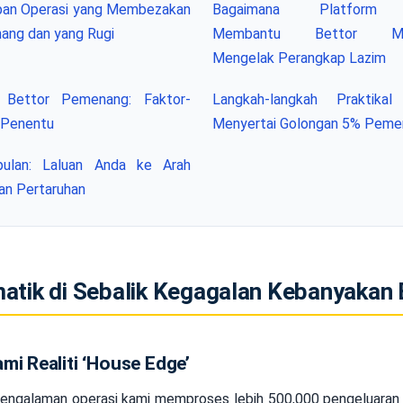
pan Operasi yang Membezakan
Bagaimana Platform
ng dan yang Rugi
Membantu Bettor Mal
Mengelak Perangkap Lazim
 Bettor Pemenang: Faktor-
Langkah-langkah Praktikal
 Penentu
Menyertai Golongan 5% Peme
pulan: Laluan Anda ke Arah
an Pertaruhan
tik di Sebalik Kegagalan Kebanyakan 
i Realiti ‘House Edge’
pengalaman operasi kami memproses lebih 500,000 pengeluaran 