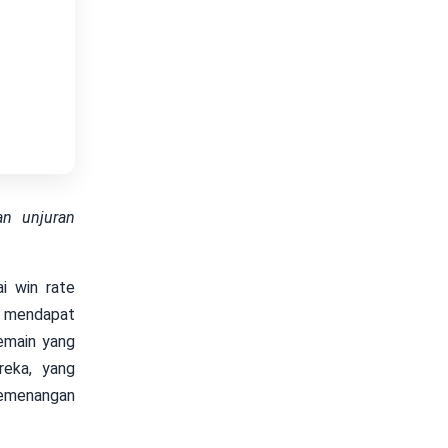
an unjuran
i win rate
gi mendapat
Pemain yang
reka, yang
emenangan