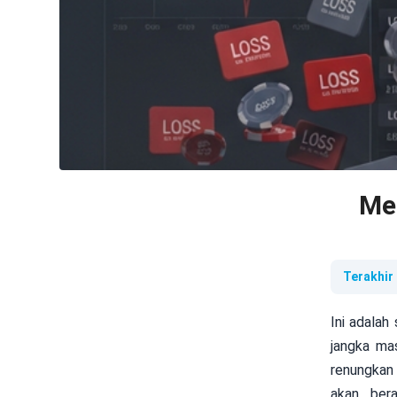
Me
Terakhir
Ini adalah
jangka mas
renungkan
akan ber