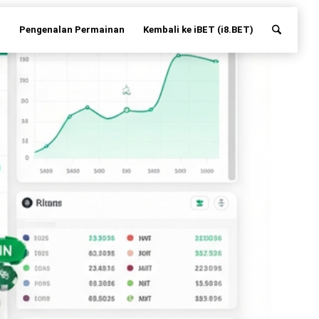
)
Pengenalan Permainan
Kembali ke iBET (i8.BET)