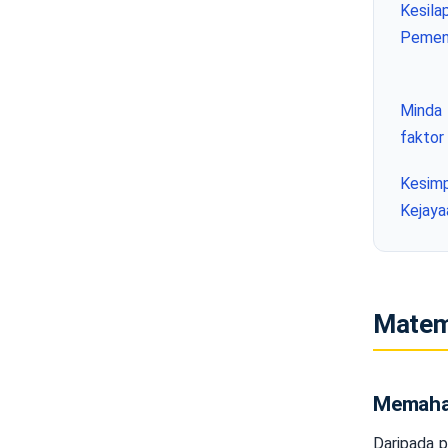
Kesila
Pemena
Minda
faktor
Kesim
Kejaya
Matema
Memaham
Daripada 