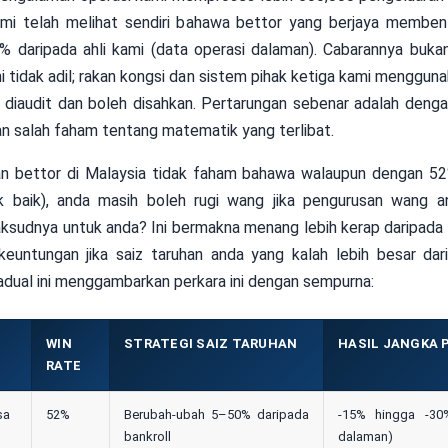
kami telah melihat sendiri bahawa bettor yang berjaya memben
% daripada ahli kami (data operasi dalaman). Cabarannya buka
ni tidak adil; rakan kongsi dan sistem pihak ketiga kami menggun
 diaudit dan boleh disahkan. Pertarungan sebenar adalah denga
n salah faham tentang matematik yang terlibat.
n bettor di Malaysia tidak faham bahawa walaupun dengan 52
k baik), anda masih boleh rugi wang jika pengurusan wang a
sudnya untuk anda? Ini bermakna menang lebih kerap daripada 
keuntungan jika saiz taruhan anda yang kalah lebih besar dar
dual ini menggambarkan perkara ini dengan sempurna:
WIN
STRATEGI SAIZ TARUHAN
HASIL JANGKA 
RATE
sa
52%
Berubah-ubah 5–50% daripada
-15% hingga -30%
bankroll
dalaman)