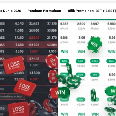
la Dunia 2026
Panduan Permulaan
Bilik Permainan iBET (i8.BET