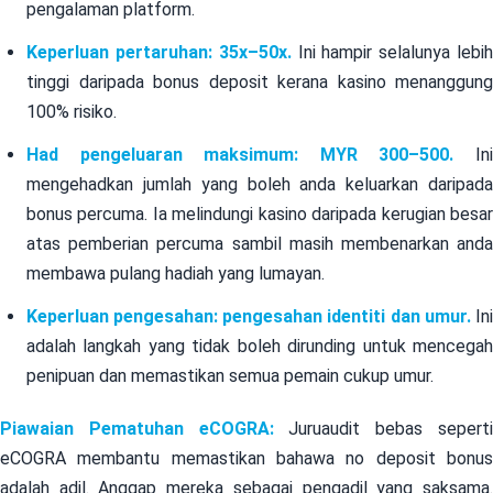
pengalaman platform.
Keperluan pertaruhan: 35x–50x.
Ini hampir selalunya lebi
tinggi daripada bonus deposit kerana kasino menanggung
100% risiko.
Had pengeluaran maksimum: MYR 300–500.
In
mengehadkan jumlah yang boleh anda keluarkan daripada
bonus percuma. Ia melindungi kasino daripada kerugian besar
atas pemberian percuma sambil masih membenarkan anda
membawa pulang hadiah yang lumayan.
Keperluan pengesahan: pengesahan identiti dan umur.
In
adalah langkah yang tidak boleh dirunding untuk mencegah
penipuan dan memastikan semua pemain cukup umur.
Piawaian Pematuhan eCOGRA:
Juruaudit bebas sepert
eCOGRA membantu memastikan bahawa no deposit bonus
adalah adil. Anggap mereka sebagai pengadil yang saksama.