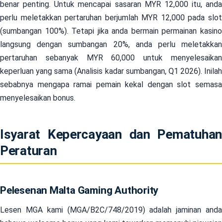
benar penting. Untuk mencapai sasaran MYR 12,000 itu, anda
perlu meletakkan pertaruhan berjumlah MYR 12,000 pada slot
(sumbangan 100%). Tetapi jika anda bermain permainan kasino
langsung dengan sumbangan 20%, anda perlu meletakkan
pertaruhan sebanyak MYR 60,000 untuk menyelesaikan
keperluan yang sama (Analisis kadar sumbangan, Q1 2026). Inilah
sebabnya mengapa ramai pemain kekal dengan slot semasa
menyelesaikan bonus.
Isyarat Kepercayaan dan Pematuhan
Peraturan
Pelesenan Malta Gaming Authority
Lesen MGA kami (MGA/B2C/748/2019) adalah jaminan anda