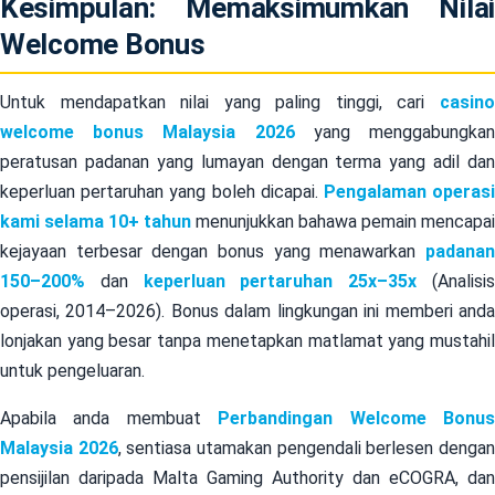
Kesimpulan: Memaksimumkan Nilai
Welcome Bonus
Untuk mendapatkan nilai yang paling tinggi, cari
casino
welcome bonus Malaysia 2026
yang menggabungka
peratusan padanan yang lumayan dengan terma yang adil dan
keperluan pertaruhan yang boleh dicapai.
Pengalaman operas
kami selama 10+ tahun
menunjukkan bahawa pemain mencapai
kejayaan terbesar dengan bonus yang menawarkan
padanan
150–200%
dan
keperluan pertaruhan 25x–35x
(Analisi
operasi, 2014–2026). Bonus dalam lingkungan ini memberi anda
lonjakan yang besar tanpa menetapkan matlamat yang mustahil
untuk pengeluaran.
Apabila anda membuat
Perbandingan Welcome Bonu
Malaysia 2026
, sentiasa utamakan pengendali berlesen denga
pensijilan daripada Malta Gaming Authority dan eCOGRA, dan