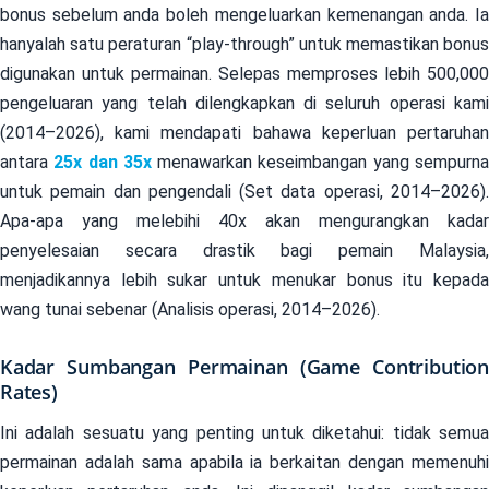
bonus sebelum anda boleh mengeluarkan kemenangan anda. Ia
hanyalah satu peraturan “play-through” untuk memastikan bonus
digunakan untuk permainan. Selepas memproses lebih 500,000
pengeluaran yang telah dilengkapkan di seluruh operasi kami
(2014–2026), kami mendapati bahawa keperluan pertaruhan
antara
25x dan 35x
menawarkan keseimbangan yang sempurn
untuk pemain dan pengendali (Set data operasi, 2014–2026).
Apa-apa yang melebihi 40x akan mengurangkan kadar
penyelesaian secara drastik bagi pemain Malaysia,
menjadikannya lebih sukar untuk menukar bonus itu kepada
wang tunai sebenar (Analisis operasi, 2014–2026).
Kadar Sumbangan Permainan (Game Contribution
Rates)
Ini adalah sesuatu yang penting untuk diketahui: tidak semua
permainan adalah sama apabila ia berkaitan dengan memenuhi