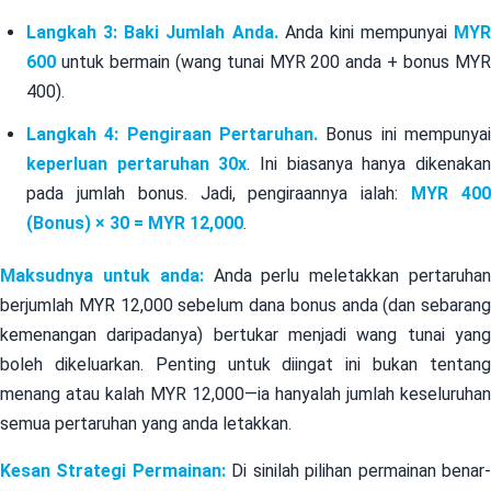
Langkah 3: Baki Jumlah Anda.
Anda kini mempunyai
MYR
600
untuk bermain (wang tunai MYR 200 anda + bonus MYR
400).
Langkah 4: Pengiraan Pertaruhan.
Bonus ini mempunyai
keperluan pertaruhan 30x
. Ini biasanya hanya dikenaka
pada jumlah bonus. Jadi, pengiraannya ialah:
MYR 40
(Bonus) × 30 = MYR 12,000
.
Maksudnya untuk anda:
Anda perlu meletakkan pertaruha
berjumlah MYR 12,000 sebelum dana bonus anda (dan sebarang
kemenangan daripadanya) bertukar menjadi wang tunai yang
boleh dikeluarkan. Penting untuk diingat ini bukan tentang
menang atau kalah MYR 12,000—ia hanyalah jumlah keseluruhan
semua pertaruhan yang anda letakkan.
Kesan Strategi Permainan:
Di sinilah pilihan permainan benar