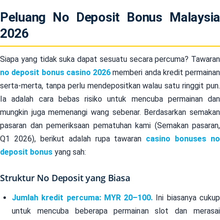
Peluang No Deposit Bonus Malaysia
2026
Siapa yang tidak suka dapat sesuatu secara percuma? Tawaran
no deposit bonus casino 2026
memberi anda kredit permainan
serta-merta, tanpa perlu mendepositkan walau satu ringgit pun.
Ia adalah cara bebas risiko untuk mencuba permainan dan
mungkin juga memenangi wang sebenar. Berdasarkan semakan
pasaran dan pemeriksaan pematuhan kami (Semakan pasaran,
Q1 2026), berikut adalah rupa tawaran
casino bonuses no
deposit bonus
yang sah:
Struktur No Deposit yang Biasa
Jumlah kredit percuma: MYR 20–100.
Ini biasanya cuku
untuk mencuba beberapa permainan slot dan merasai