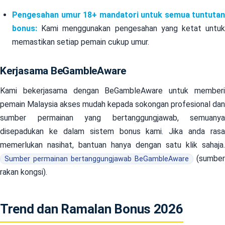
Pengesahan umur 18+ mandatori untuk semua tuntutan
bonus:
Kami menggunakan pengesahan yang ketat untuk
memastikan setiap pemain cukup umur.
Kerjasama BeGambleAware
Kami bekerjasama dengan BeGambleAware untuk memberi
pemain Malaysia akses mudah kepada sokongan profesional dan
sumber permainan yang bertanggungjawab, semuanya
disepadukan ke dalam sistem bonus kami. Jika anda rasa
memerlukan nasihat, bantuan hanya dengan satu klik sahaja.
(sumber
Sumber permainan bertanggungjawab BeGambleAware
rakan kongsi).
Trend dan Ramalan Bonus 2026