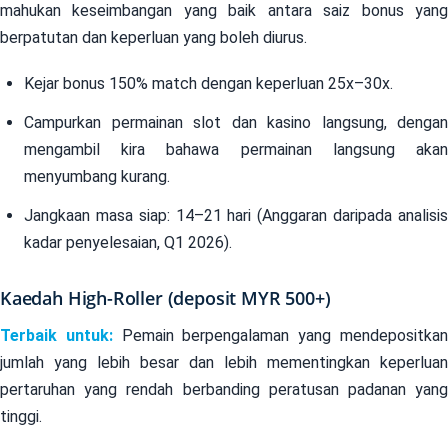
mahukan keseimbangan yang baik antara saiz bonus yang
berpatutan dan keperluan yang boleh diurus.
Kejar bonus 150% match dengan keperluan 25x–30x.
Campurkan permainan slot dan kasino langsung, dengan
mengambil kira bahawa permainan langsung akan
menyumbang kurang.
Jangkaan masa siap: 14–21 hari (Anggaran daripada analisis
kadar penyelesaian, Q1 2026).
Kaedah High-Roller (deposit MYR 500+)
Terbaik untuk:
Pemain berpengalaman yang mendepositka
jumlah yang lebih besar dan lebih mementingkan keperluan
pertaruhan yang rendah berbanding peratusan padanan yang
tinggi.