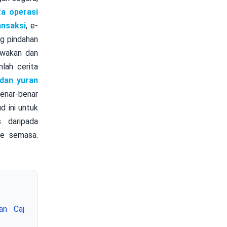
a operasi
ansaksi
, e-
ng pindahan
ewakan dan
lah cerita
 dan yuran
benar-benar
 ini untuk
 daripada
ke semasa.
an Caj