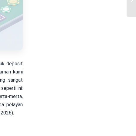
uk deposit
alaman kami
ang sangat
eperti ini:
rta-merta,
pa pelayan
–2026).