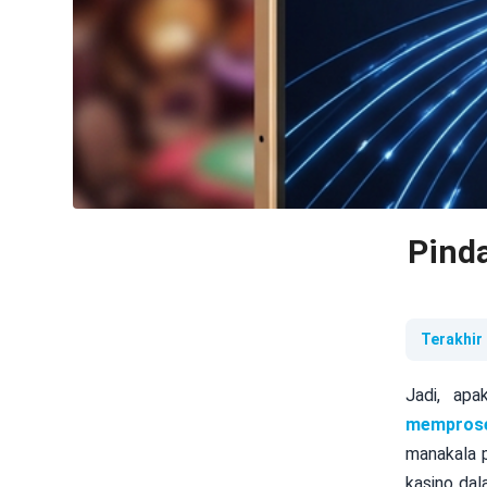
Pinda
Terakhir
Jadi, ap
memprose
manakala p
kasino dal