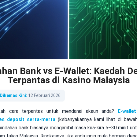
han Bank vs E-Wallet: Kaedah D
Terpantas di Kasino Malaysia
 Dikemas Kini:
12 Februari 2026
akah cara terpantas untuk mendanai akaun anda?
E-walle
s deposit serta-merta
(kebanyakannya kami lihat di bawah
indahan bank biasanya mengambil masa kira-kira 5–30 minit un
am talian Malaysia. Ringkasnya, jika anda ingin mula bermain den