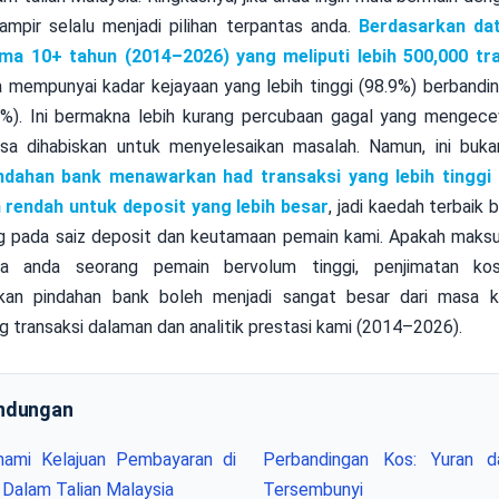
ampir selalu menjadi pilihan terpantas anda.
Berdasarkan dat
ma 10+ tahun (2014–2026) yang meliputi lebih 500,000 tr
a mempunyai kadar kejayaan yang lebih tinggi (98.9%) berbandi
2%). Ini bermakna lebih kurang percubaan gagal yang mengec
sa dihabiskan untuk menyelesaikan masalah. Namun, ini bukan
ndahan bank menawarkan had transaksi yang lebih tinggi
h rendah untuk deposit yang lebih besar
, jadi kaedah terbaik 
g pada saiz deposit dan keutamaan pemain kami. Apakah maksud
ka anda seorang pemain bervolum tinggi, penjimatan kos
an pindahan bank boleh menjadi sangat besar dari masa 
g transaksi dalaman dan analitik prestasi kami (2014–2026).
andungan
ami Kelajuan Pembayaran di
Perbandingan Kos: Yuran d
 Dalam Talian Malaysia
Tersembunyi