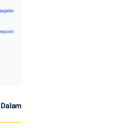
gagalan
eposit
 Dalam