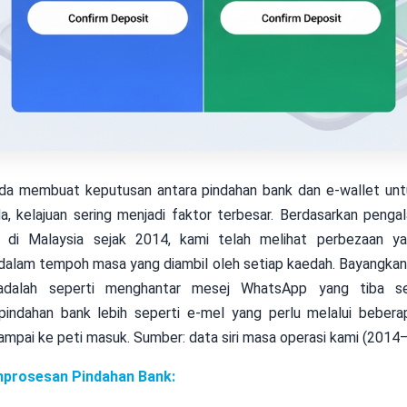
nda membuat keputusan antara pindahan bank dan e-wallet unt
a, kelajuan sering menjadi faktor terbesar. Berdasarkan peng
i di Malaysia sejak 2014, kami telah melihat perbezaan y
dalam tempoh masa yang diambil oleh setiap kaedah. Bayangkan s
adalah seperti menghantar mesej WhatsApp yang tiba se
pindahan bank lebih seperti e-mel yang perlu melalui bebera
ampai ke peti masuk.
Sumber: data siri masa operasi kami (2014
prosesan Pindahan Bank: