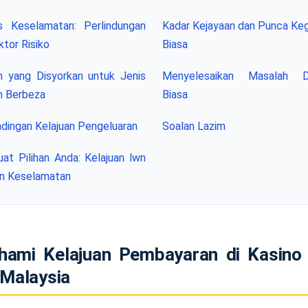
is Keselamatan: Perlindungan
Kadar Kejayaan dan Punca Ke
ktor Risiko
Biasa
 yang Disyorkan untuk Jenis
Menyelesaikan Masalah D
n Berbeza
Biasa
dingan Kelajuan Pengeluaran
Soalan Lazim
t Pilihan Anda: Kelajuan lwn
n Keselamatan
ami Kelajuan Pembayaran di Kasino
 Malaysia