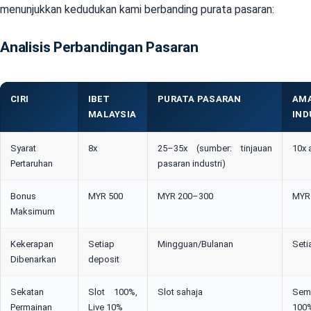
menunjukkan kedudukan kami berbanding purata pasaran:
Analisis Perbandingan Pasaran
CIRI
IBET
PURATA PASARAN
AMA
MALAYSIA
IND
Syarat
8x
25–35x (sumber: tinjauan
10x 
Pertaruhan
pasaran industri)
Bonus
MYR 500
MYR 200–300
MYR
Maksimum
Kekerapan
Setiap
Mingguan/Bulanan
Seti
Dibenarkan
deposit
Sekatan
Slot 100%,
Slot sahaja
Sem
Permainan
Live 10%
100