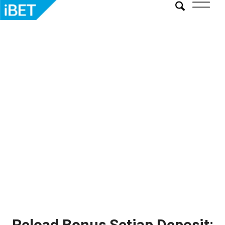
Reload Bonus Setiap Deposit: