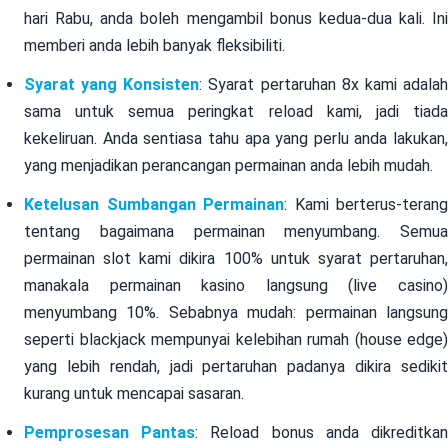
hari Rabu, anda boleh mengambil bonus kedua-dua kali. Ini
memberi anda lebih banyak fleksibiliti.
Syarat yang Konsisten
: Syarat pertaruhan 8x kami adala
sama untuk semua peringkat reload kami, jadi tiada
kekeliruan. Anda sentiasa tahu apa yang perlu anda lakukan,
yang menjadikan perancangan permainan anda lebih mudah.
Ketelusan Sumbangan Permainan
: Kami berterus-terang
tentang bagaimana permainan menyumbang. Semua
permainan slot kami dikira 100% untuk syarat pertaruhan,
manakala permainan kasino langsung (live casino)
menyumbang 10%. Sebabnya mudah: permainan langsung
seperti blackjack mempunyai kelebihan rumah (house edge)
yang lebih rendah, jadi pertaruhan padanya dikira sedikit
kurang untuk mencapai sasaran.
Pemprosesan Pantas
: Reload bonus anda dikreditka