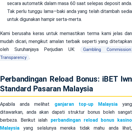
secara automatik dalam masa 60 saat selepas deposit anda.
Tak perlu tunggu lama—baki anda yang telah ditambah sedia
untuk digunakan hampir serta-merta.
Kami berusaha keras untuk memastikan terma kami jelas dan
mudah dicari, mengikut amalan terbaik seperti yang ditetapkan
oleh Suruhanjaya Perjudian UK:
Gambling Commission
.
Transparency
Perbandingan Reload Bonus: iBET lwn
Standard Pasaran Malaysia
Apabila anda melihat
ganjaran top-up Malaysia
yan
ditawarkan, anda akan dapati struktur bonus boleh sangat
berbeza. Berikut ialah
perbandingan reload bonus kasino
Malaysia
yang selalunya mereka tidak mahu anda lihat,