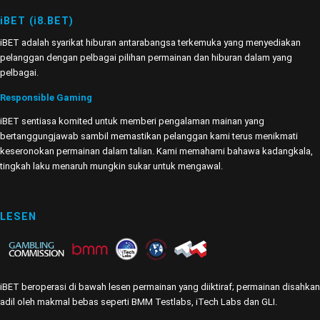
iBET (i8.BET)
iBET adalah syarikat hiburan antarabangsa terkemuka yang menyediakan
pelanggan dengan pelbagai pilihan permainan dan hiburan dalam yang
pelbagai.
Responsible Gaming
iBET sentiasa komited untuk memberi pengalaman mainan yang
bertanggungjawab sambil memastikan pelanggan kami terus menikmati
keseronokan permainan dalam talian. Kami memahami bahawa kadangkala,
tingkah laku menaruh mungkin sukar untuk mengawal.
LESEN
iBET beroperasi di bawah lesen permainan yang diiktiraf; permainan disahkan
adil oleh makmal bebas seperti BMM Testlabs, iTech Labs dan GLI.