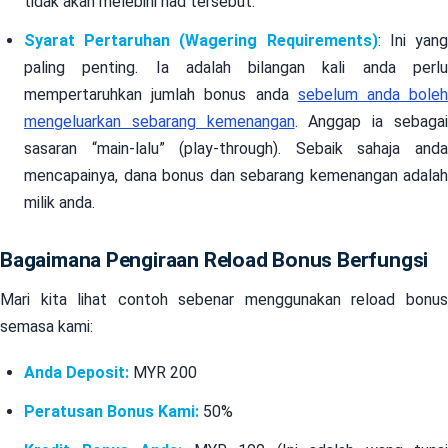
tidak akan melebihi had tersebut.
Syarat Pertaruhan (Wagering Requirements)
: Ini yan
paling penting. Ia adalah bilangan kali anda perlu
mempertaruhkan jumlah bonus anda
sebelum anda bole
mengeluarkan sebarang kemenangan
. Anggap ia sebaga
sasaran “main-lalu” (play-through). Sebaik sahaja anda
mencapainya, dana bonus dan sebarang kemenangan adalah
milik anda.
Bagaimana Pengiraan Reload Bonus Berfungsi
Mari kita lihat contoh sebenar menggunakan reload bonus
semasa kami:
Anda Deposit:
MYR 200
Peratusan Bonus Kami:
50%