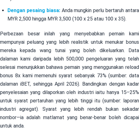
Dengan pesaing biasa:
Anda mungkin perlu bertaruh antar
MYR 2,500 hingga MYR 3,500 (100 x 25 atau 100 x 35).
Perbezaan besar inilah yang menyebabkan pemain kami
mempunyai peluang yang lebih realistik untuk menukar bonus
mereka kepada wang tunai yang boleh dikeluarkan. Data
dalaman kami daripada lebih 500,000 pengeluaran yang telah
selesai menunjukkan bahawa pemain yang menggunakan reload
bonus 8x kami memenuhi syarat sebanyak 73% (sumber: data
dalaman iBET, sehingga April 2026). Bandingkan dengan kadar
penyelesaian yang dilaporkan oleh industri iaitu hanya 15–25%
untuk syarat pertaruhan yang lebih tinggi itu (sumber: laporan
industri agregat). Syarat yang lebih rendah bukan sekadar
nombor—ia adalah matlamat yang benar-benar boleh dicapai
untuk anda.