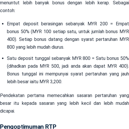
menuntut lebih banyak bonus dengan lebih kerap. Sebagai
contoh:
Empat deposit berasingan sebanyak MYR 200 = Empat
bonus 50% (MYR 100 setiap satu, untuk jumlah bonus MYR
400). Setiap bonus datang dengan syarat pertaruhan MYR
800 yang lebih mudah diurus.
Satu deposit tunggal sebanyak MYR 800 = Satu bonus 50%
(dihadkan pada MYR 500, jadi anda akan dapat MYR 400).
Bonus tunggal ini mempunyai syarat pertaruhan yang jauh
lebih besar iaitu MYR 3,200.
Pendekatan pertama memecahkan sasaran pertaruhan yang
besar itu kepada sasaran yang lebih kecil dan lebih mudah
dicapai.
Pengoptimuman RTP