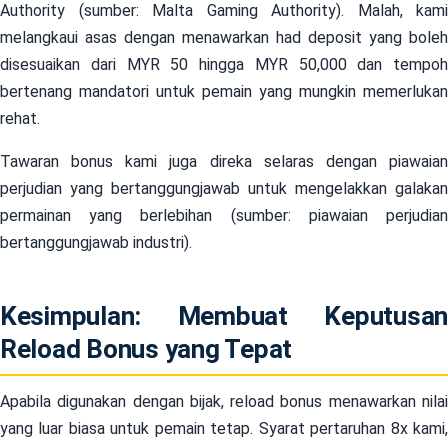
Authority (sumber: Malta Gaming Authority). Malah, kami
melangkaui asas dengan menawarkan had deposit yang boleh
disesuaikan dari MYR 50 hingga MYR 50,000 dan tempoh
bertenang mandatori untuk pemain yang mungkin memerlukan
rehat.
Tawaran bonus kami juga direka selaras dengan piawaian
perjudian yang bertanggungjawab untuk mengelakkan galakan
permainan yang berlebihan (sumber: piawaian perjudian
bertanggungjawab industri).
Kesimpulan: Membuat Keputusan
Reload Bonus yang Tepat
Apabila digunakan dengan bijak, reload bonus menawarkan nilai
yang luar biasa untuk pemain tetap. Syarat pertaruhan 8x kami,