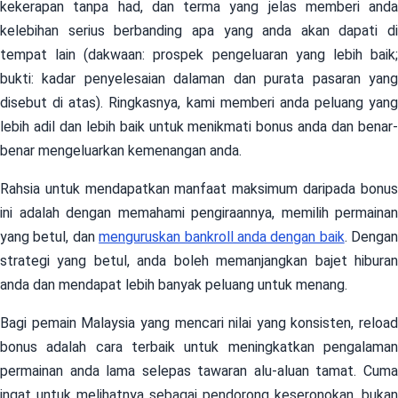
kekerapan tanpa had, dan terma yang jelas memberi anda
kelebihan serius berbanding apa yang anda akan dapati di
tempat lain (dakwaan: prospek pengeluaran yang lebih baik;
bukti: kadar penyelesaian dalaman dan purata pasaran yang
disebut di atas). Ringkasnya, kami memberi anda peluang yang
lebih adil dan lebih baik untuk menikmati bonus anda dan benar-
benar mengeluarkan kemenangan anda.
Rahsia untuk mendapatkan manfaat maksimum daripada bonus
ini adalah dengan memahami pengiraannya, memilih permainan
yang betul, dan
menguruskan bankroll anda dengan baik
. Dengan
strategi yang betul, anda boleh memanjangkan bajet hiburan
anda dan mendapat lebih banyak peluang untuk menang.
Bagi pemain Malaysia yang mencari nilai yang konsisten, reload
bonus adalah cara terbaik untuk meningkatkan pengalaman
permainan anda lama selepas tawaran alu-aluan tamat. Cuma
ingat untuk melihatnya sebagai pendorong keseronokan, bukan