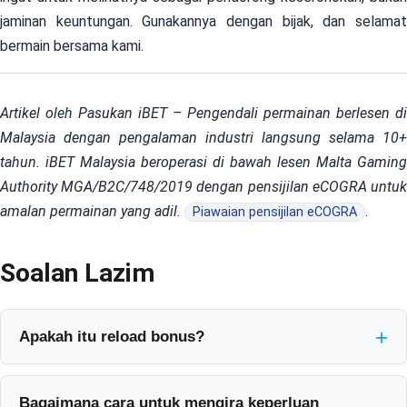
jaminan keuntungan. Gunakannya dengan bijak, dan selamat
bermain bersama kami.
Artikel oleh Pasukan iBET – Pengendali permainan berlesen di
Malaysia dengan pengalaman industri langsung selama 10+
tahun. iBET Malaysia beroperasi di bawah lesen Malta Gaming
Authority MGA/B2C/748/2019 dengan pensijilan eCOGRA untuk
amalan permainan yang adil.
.
Piawaian pensijilan eCOGRA
Soalan Lazim
Apakah itu reload bonus?
Reload bonus ialah ganjaran yang diberikan kepada pemain sedia
ada setiap kali mereka membuat deposit semula. Di iBET, kami
Bagaimana cara untuk mengira keperluan