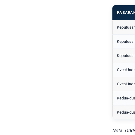
PASARA
Keputusan
Keputusan
Keputusan
Over/Unde
Over/Unde
Kedua-dua
Kedua-dua
Nota: Odds