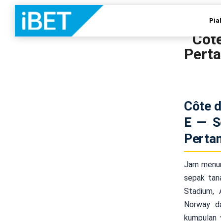
Pia
Côte
Perta
Côte d
E — S
Perta
Jam menunj
sepak tana
Stadium, 
Norway d
kumpulan 