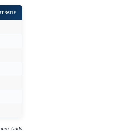
STRATIF
 umum. Odds