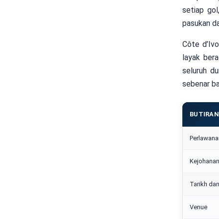
setiap go
pasukan da
Côte d’Iv
layak bera
seluruh du
sebenar ba
BUTIRA
Perlawana
Kejohana
Tarikh da
Venue