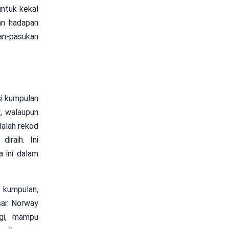
ntuk kekal
an hadapan
an-pasukan
si kumpulan
, walaupun
dalah rekod
iraih. Ini
 ini dalam
kumpulan,
sar. Norway
ggi, mampu