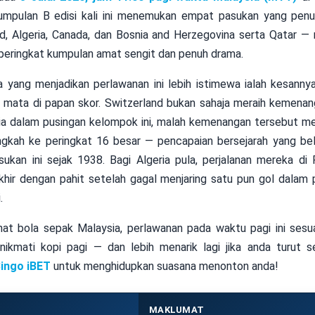
umpulan B edisi kali ini menemukan empat pasukan yang pen
d, Algeria, Canada, dan Bosnia and Herzegovina serta Qatar —
 peringkat kumpulan amat sengit dan penuh drama.
yang menjadikan perlawanan ini lebih istimewa ialah kesanny
 mata di papan skor. Switzerland bukan sahaja meraih kemenan
ria dalam pusingan kelompok ini, malah kemenangan tersebut 
ngkah ke peringkat 16 besar — pencapaian bersejarah yang be
sukan ini sejak 1938. Bagi Algeria pula, perjalanan mereka di 
hir dengan pahit setelah gagal menjaring satu pun gol dalam
.
at bola sepak Malaysia, perlawanan pada waktu pagi ini sesu
nikmati kopi pagi — dan lebih menarik lagi jika anda turut s
Bingo iBET
untuk menghidupkan suasana menonton anda!
MAKLUMAT