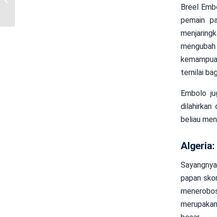
Breel Embo
Odds dan...
pemain pa
menjaring
mengubah 
kemampuan
ternilai ba
Embolo ju
dilahirka
beliau men
Algeria
Sayangnya
papan sko
menerobos 
merupakan