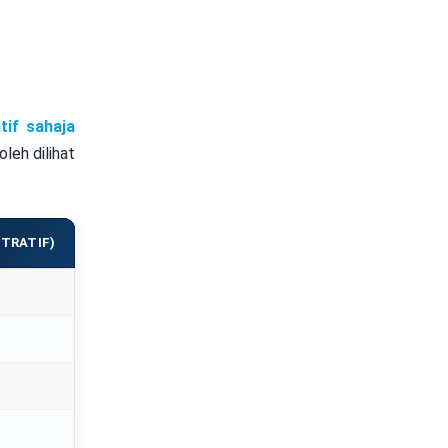
atif sahaja
leh dilihat
STRATIF)