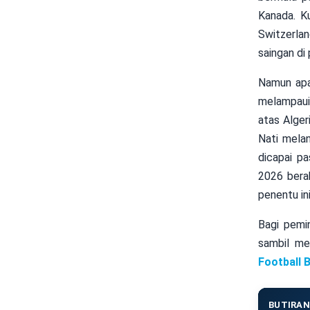
Kanada. K
Switzerlan
saingan di
Namun apa 
melampaui
atas Alge
Nati mela
dicapai pa
2026 berak
penentu ini
Bagi pemin
sambil me
Football 
BUTIRAN