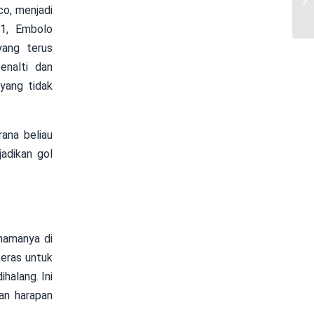
20
co, menjadi
11, Embolo
yang terus
enalti dan
yang tidak
ana beliau
adikan gol
namanya di
eras untuk
halang. Ini
an harapan