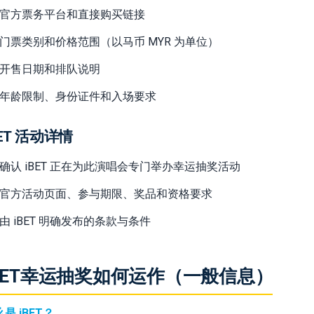
官方票务平台和直接购买链接
门票类别和价格范围（以马币 MYR 为单位）
开售日期和排队说明
年龄限制、身份证件和入场要求
BET 活动详情
确认 iBET 正在为此演唱会专门举办幸运抽奖活动
官方活动页面、参与期限、奖品和资格要求
由 iBET 明确发布的条款与条件
BET幸运抽奖如何运作（一般信息）
是 iBET？