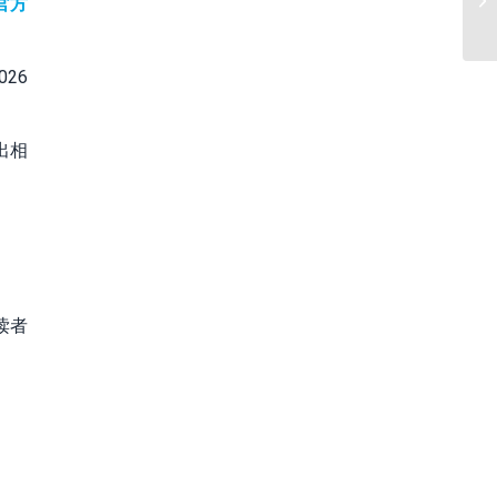
官方
26
出相
读者