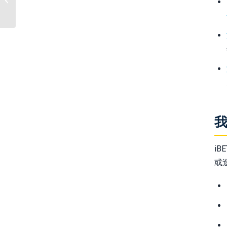
《Heart & Soul 4.0》|...
i
或