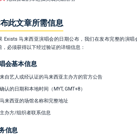
发布此文章所需信息
果 Exists 马来西亚演唱会的日期公布，我们在发布完整的演唱
前，必须获得以下经过验证的详细信息：
唱会基本信息
来自艺人或经认证的马来西亚主办方的官方公告
确认的日期和本地时间（MYT, GMT+8）
马来西亚的场馆名称和完整地址
主办方/组织者联系信息
务信息