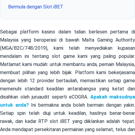
Bermula dengan Slot iBET
Sebagai platform kasino dalam talian berlesen pertama di
Malaysia yang beroperasi di bawah Malta Gaming Authority
(MGA/B2C/748/2019), kami telah menyediakan kupasan
mendalam ini tentang slot game kami yang paling popular.
Matlamat kami mudah: untuk membantu anda, pemain Malaysia,
membuat pilihan yang lebih bijak. Platform kami bekerjasama
dengan lebih 12 provider bertauliah, memastikan setiap game
memenuhi standard keadilan antarabangsa yang ketat dan
disahkan oleh juruaudit seperti eCOGRA.
Apakah maksudnya
untuk anda?
Ini bermakna anda boleh bermain dengan yakin.
Setiap spin telah diuji untuk keadilan, hasilnya benar-benar
rawak, dan kadar RTP slot iBET yang diiklankan adalah tepat.
Anda mendapat persekitaran permainan yang selamat, telus dan