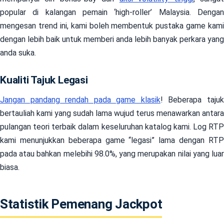
popular di kalangan pemain ‘high-roller’ Malaysia. Dengan
mengesan trend ini, kami boleh membentuk pustaka game kami
dengan lebih baik untuk memberi anda lebih banyak perkara yang
anda suka.
Kualiti Tajuk Legasi
Jangan pandang rendah pada game klasik
! Beberapa taju
bertauliah kami yang sudah lama wujud terus menawarkan antara
pulangan teori terbaik dalam keseluruhan katalog kami. Log RTP
kami menunjukkan beberapa game “legasi” lama dengan RTP
pada atau bahkan melebihi 98.0%, yang merupakan nilai yang luar
biasa.
Statistik Pemenang Jackpot