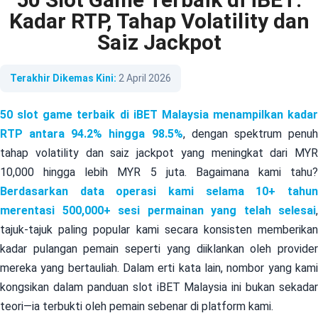
Kadar RTP, Tahap Volatility dan
Saiz Jackpot
Terakhir Dikemas Kini:
2 April 2026
50 slot game terbaik di iBET Malaysia menampilkan kadar
RTP antara 94.2% hingga 98.5%
, dengan spektrum penu
tahap volatility dan saiz jackpot yang meningkat dari MYR
10,000 hingga lebih MYR 5 juta. Bagaimana kami tahu?
Berdasarkan data operasi kami selama 10+ tahun
merentasi 500,000+ sesi permainan yang telah selesai
,
tajuk-tajuk paling popular kami secara konsisten memberikan
kadar pulangan pemain seperti yang diiklankan oleh provider
mereka yang bertauliah. Dalam erti kata lain, nombor yang kami
kongsikan dalam panduan slot iBET Malaysia ini bukan sekadar
teori—ia terbukti oleh pemain sebenar di platform kami.