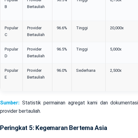
B
Bertauliah
Popular
Provider
96.6%
Tinggi
20,000x
C
Bertauliah
Popular
Provider
96.5%
Tinggi
5,000x
D
Bertauliah
Popular
Provider
96.0%
Sederhana
2,500x
E
Bertauliah
Sumber:
Statistik permainan agregat kami dan dokumentasi
provider bertauliah.
Peringkat 5: Kegemaran Bertema Asia