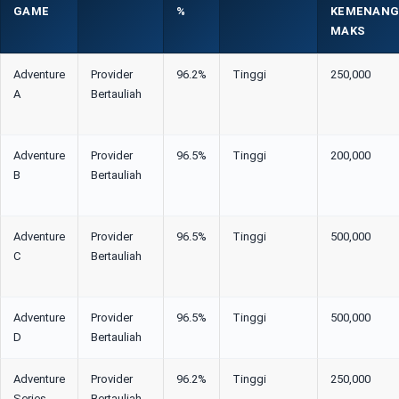
GAME
%
KEMENAN
MAKS
Adventure
Provider
96.2%
Tinggi
250,000
A
Bertauliah
Adventure
Provider
96.5%
Tinggi
200,000
B
Bertauliah
Adventure
Provider
96.5%
Tinggi
500,000
C
Bertauliah
Adventure
Provider
96.5%
Tinggi
500,000
D
Bertauliah
Adventure
Provider
96.2%
Tinggi
250,000
Series
Bertauliah