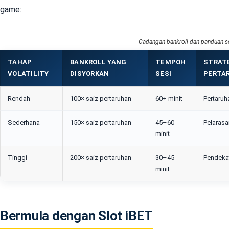
game:
Cadangan bankroll dan panduan ses
TAHAP
BANKROLL YANG
TEMPOH
STRATE
VOLATILITY
DISYORKAN
SESI
PERTA
Rendah
100× saiz pertaruhan
60+ minit
Pertaruh
Sederhana
150× saiz pertaruhan
45–60
Pelaras
minit
Tinggi
200× saiz pertaruhan
30–45
Pendekat
minit
Bermula dengan Slot iBET