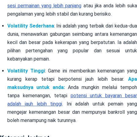
sesi permainan yang lebih panjang
atau jika anda lebih suk
pengalaman yang lebih stabil dan kurang berisiko.
Volatility Sederhana
: Ini adalah yang terbaik dari kedua-du
dunia, menawarkan gabungan seimbang antara kemenangan
kecil dan besar pada kekerapan yang berpatutan. Ia adalah
pilihan pertengahan yang popular dan sesuai untuk
kebanyakan pemain.
Volatility Tinggi
: Game ini memberikan kemenangan yan
kurang kerap tetapi berpotensi jauh lebih besar.
Apa
maksudnya untuk anda:
Anda mungkin melalui tempoh
tanpa kemenangan, tetapi
potensi untuk bayaran besar
adalah jauh lebih tinggi
. Ini adalah untuk pemain yang
mengejar kemenangan besar dan mempunyai bankroll yang
boleh menampung naik turunnya.