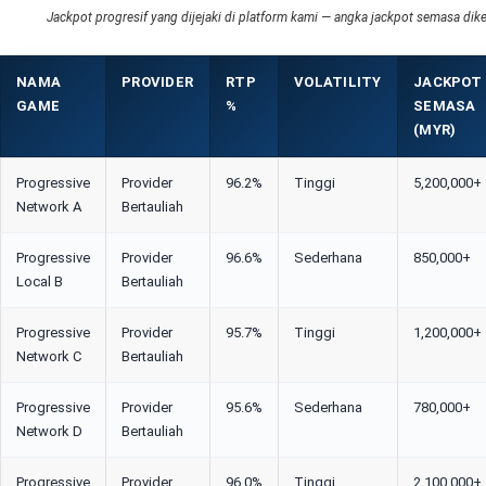
Jackpot progresif yang dijejaki di platform kami — angka jackpot semasa dik
NAMA
PROVIDER
RTP
VOLATILITY
JACKPOT
GAME
%
SEMASA
(MYR)
Progressive
Provider
96.2%
Tinggi
5,200,000+
Network A
Bertauliah
Progressive
Provider
96.6%
Sederhana
850,000+
Local B
Bertauliah
Progressive
Provider
95.7%
Tinggi
1,200,000+
Network C
Bertauliah
Progressive
Provider
95.6%
Sederhana
780,000+
Network D
Bertauliah
Progressive
Provider
96.0%
Tinggi
2,100,000+