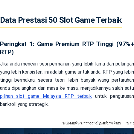
Data Prestasi 50 Slot Game Terbaik
Peringkat 1: Game Premium RTP Tinggi (97%+
RTP)
Jika anda mencari sesi permainan yang lebih lama dan pulangan
yang lebih konsisten, ini adalah game untuk anda. RTP yang lebih
tinggi bermakna, secara teori, lebih banyak wang pertaruhan
anda dipulangkan dari masa ke masa, menjadikannya salah satu
pilihan slot game Malaysia RTP terbaik
untuk pengurusa
bankroll yang strategik.
Tajuk-tajuk RTP tinggi di platform kami — RTP d