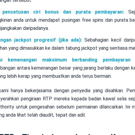
ngan tersebut.
 pencetusan ciri bonus dan purata pembayaran:
Sej
kinan anda untuk mendapat pusingan free spins dan purata ba
ijangkakan daripadanya.
gan jackpot progresif (jika ada):
Sebahagian kecil darip
uhan yang dimasukkan ke dalam tabung jackpot yang sentiasa me
si kemenangan maksimum berbanding pembayaran s
bangan antara kemenangan besar yang jarang berlaku dengan 
ang lebih kerap yang membuatkan anda terus bermain.
kami hanya bekerjasama dengan penyedia yang disahkan. Pem
yerahkan pengiraan RTP mereka kepada badan kawal selia sep
thority untuk pengesahan sebelum permainan dilancarkan. Ini 
 anda lihat telah diaudit, tepat dan adil.