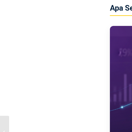
Apa S
Poker Texas Hold’em:
Panduan Lengkap untuk