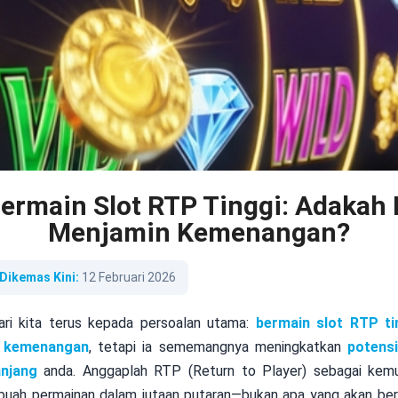
ermain Slot RTP Tinggi: Adakah 
Menjamin Kemenangan?
 Dikemas Kini:
12 Februari 2026
mari kita terus kepada persoalan utama:
bermain slot RTP ti
 kemenangan
, tetapi ia sememangnya meningkatkan
potens
njang
anda. Anggaplah RTP (Return to Player) sebagai kemu
ebuah permainan dalam jutaan putaran—bukan apa yang akan ber