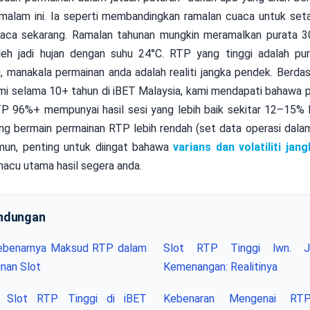
 malam ini. Ia seperti membandingkan ramalan cuaca untuk set
aca sekarang. Ramalan tahunan mungkin meramalkan purata 30
oleh jadi hujan dengan suhu 24°C. RTP yang tinggi adalah pu
u, manakala permainan anda adalah realiti jangka pendek. Berda
mi selama 10+ tahun di iBET Malaysia, kami mendapati bahawa 
P 96%+ mempunyai hasil sesi yang lebih baik sekitar 12–15% 
ng bermain permainan RTP lebih rendah (set data operasi dala
mun, penting untuk diingat bahawa
varians dan volatiliti jan
acu utama hasil segera anda.
andungan
ebenarnya Maksud RTP dalam
Slot RTP Tinggi lwn. J
nan Slot
Kemenangan: Realitinya
an Slot RTP Tinggi di iBET
Kebenaran Mengenai RT