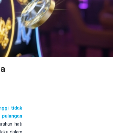
Ia
nggi tidak
i pulangan
rahan hati
laku dalam