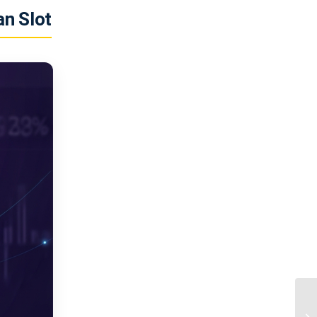
n Slot