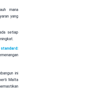
auh mana
yaran yang
ada setiap
ningkat.
tandard:
kemenangan
bangun ini
erti Malta
memastikan