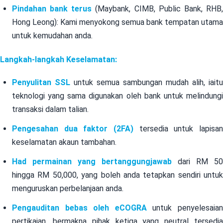
Pindahan bank terus
(Maybank, CIMB, Public Bank, RHB
Hong Leong): Kami menyokong semua bank tempatan utama
untuk kemudahan anda.
Langkah-langkah Keselamatan:
Penyulitan SSL
untuk semua sambungan mudah alih, iaitu
teknologi yang sama digunakan oleh bank untuk melindungi
transaksi dalam talian.
Pengesahan dua faktor (2FA)
tersedia untuk lapisan
keselamatan akaun tambahan.
Had permainan yang bertanggungjawab
dari RM 50
hingga RM 50,000, yang boleh anda tetapkan sendiri untuk
menguruskan perbelanjaan anda.
Pengauditan bebas oleh eCOGRA
untuk penyelesaia
pertikaian, bermakna pihak ketiga yang neutral tersedia