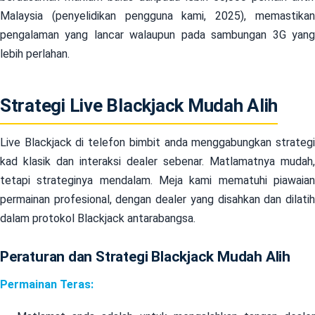
Malaysia (penyelidikan pengguna kami, 2025), memastikan
pengalaman yang lancar walaupun pada sambungan 3G yang
lebih perlahan.
Strategi Live Blackjack Mudah Alih
Live Blackjack di telefon bimbit anda menggabungkan strategi
kad klasik dan interaksi dealer sebenar. Matlamatnya mudah,
tetapi strateginya mendalam. Meja kami mematuhi piawaian
permainan profesional, dengan dealer yang disahkan dan dilatih
dalam protokol Blackjack antarabangsa.
Peraturan dan Strategi Blackjack Mudah Alih
Permainan Teras: