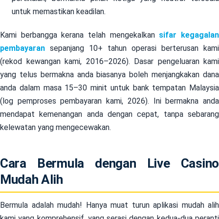
untuk memastikan keadilan.
Kami berbangga kerana telah mengekalkan
sifar kegagala
pembayaran
sepanjang 10+ tahun operasi berterusan kami
(rekod kewangan kami, 2016–2026). Dasar pengeluaran kami
yang telus bermakna anda biasanya boleh menjangkakan dana
anda dalam masa 15–30 minit untuk bank tempatan Malaysia
(log pemproses pembayaran kami, 2026). Ini bermakna anda
mendapat kemenangan anda dengan cepat, tanpa sebarang
kelewatan yang mengecewakan.
Cara Bermula dengan Live Casino
Mudah Alih
Bermula adalah mudah! Hanya muat turun aplikasi mudah alih
kami yang komprehensif, yang serasi dengan kedua-dua peranti