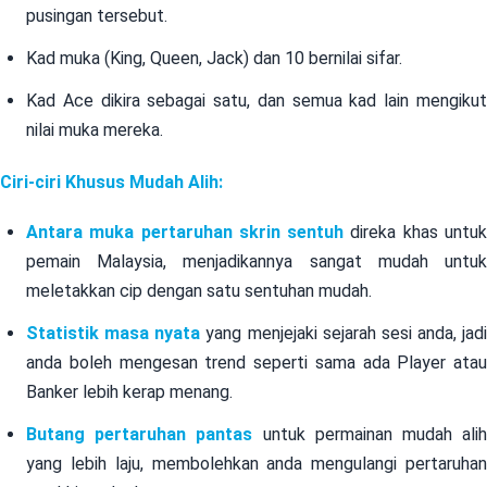
pusingan tersebut.
Kad muka (King, Queen, Jack) dan 10 bernilai sifar.
Kad Ace dikira sebagai satu, dan semua kad lain mengikut
nilai muka mereka.
Ciri-ciri Khusus Mudah Alih:
Antara muka pertaruhan skrin sentuh
direka khas untu
pemain Malaysia, menjadikannya sangat mudah untuk
meletakkan cip dengan satu sentuhan mudah.
Statistik masa nyata
yang menjejaki sejarah sesi anda, jadi
anda boleh mengesan trend seperti sama ada Player atau
Banker lebih kerap menang.
Butang pertaruhan pantas
untuk permainan mudah ali
yang lebih laju, membolehkan anda mengulangi pertaruhan