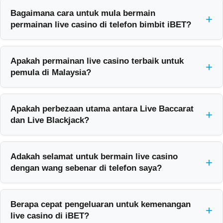
seperti Baccarat dan Roulette yang distrim dalam video HD terus
Bagaimana cara untuk mula bermain
ke telefon anda. Anda berinteraksi dengan dealer manusia
permainan live casino di telefon bimbit iBET?
profesional dalam masa nyata, sama seperti di kasino fizikal. Di
Anda boleh mula bermain dalam 4 langkah mudah: muat turun
iBET, permainan live kami mempunyai masa operasi 99.8%,
aplikasi kami, cipta akaun dengan ID Malaysia 18+ anda, buat
memastikan sambungan yang stabil untuk pemain pada peranti iOS
Apakah permainan live casino terbaik untuk
deposit selamat, dan pilih permainan. Selepas log masuk live casino
dan Android.
pemula di Malaysia?
anda, anda boleh menyertai meja seperti Baccarat atau Roulette
Live Baccarat sering menjadi pilihan terbaik untuk pemula kerana
dalam masa kurang dari 60 saat. Aplikasi kami mempunyai lebih
peraturannya yang mudah dan rentak permainan yang pantas. Anda
100,000 muat turun dan direka untuk navigasi pantas pada mana-
Apakah perbezaan utama antara Live Baccarat
hanya perlu bertaruh pada ‘Player’, ‘Banker’, atau ‘Tie’, dan dealer
mana peranti mudah alih.
dan Live Blackjack?
akan menguruskan selebihnya. Baccarat ialah permainan kami yang
Perbezaan utama ialah Live Baccarat adalah permainan nasib,
paling popular, merangkumi 34% daripada semua sesi live dealer di
manakala Live Blackjack melibatkan kemahiran dan strategi pemain.
platform kami. Berdasarkan pengalaman kami, house edge yang
Adakah selamat untuk bermain live casino
Dalam Baccarat, anda hanya bertaruh pada tangan mana yang akan
rendah iaitu hanya 1.06% pada pertaruhan Banker menjadikannya
dengan wang sebenar di telefon saya?
menang, manakala dalam Blackjack, keputusan anda untuk ‘hit’ atau
titik permulaan yang sangat baik.
Ya, ia adalah selamat sepenuhnya apabila bermain di platform
‘stand’ secara langsung mempengaruhi keputusan. Bagi pemain
berlesen seperti iBET. Kami melindungi semua sambungan mudah
strategik, menggunakan strategi asas dalam Blackjack boleh
Berapa cepat pengeluaran untuk kemenangan
alih dengan penyulitan SSL 256-bit, teknologi yang sama digunakan
menurunkan house edge serendah 0.5%.
live casino di iBET?