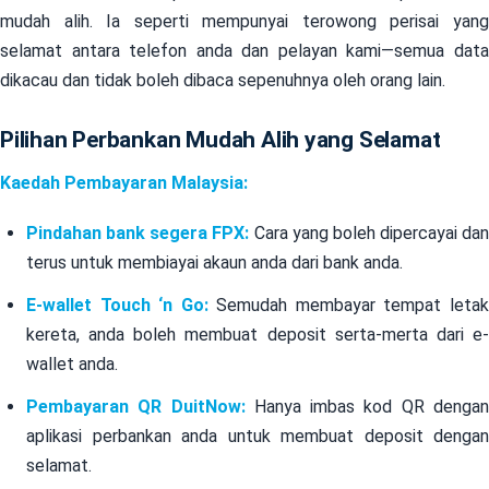
mudah alih. Ia seperti mempunyai terowong perisai yang
selamat antara telefon anda dan pelayan kami—semua data
dikacau dan tidak boleh dibaca sepenuhnya oleh orang lain.
Pilihan Perbankan Mudah Alih yang Selamat
Kaedah Pembayaran Malaysia:
Pindahan bank segera FPX:
Cara yang boleh dipercayai dan
terus untuk membiayai akaun anda dari bank anda.
E-wallet Touch ‘n Go:
Semudah membayar tempat leta
kereta, anda boleh membuat deposit serta-merta dari e-
wallet anda.
Pembayaran QR DuitNow:
Hanya imbas kod QR denga
aplikasi perbankan anda untuk membuat deposit dengan
selamat.