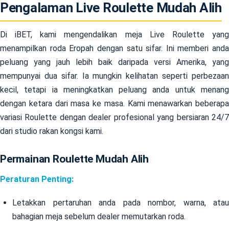
Pengalaman Live Roulette Mudah Alih
Di iBET, kami mengendalikan meja Live Roulette yang
menampilkan roda Eropah dengan satu sifar. Ini memberi anda
peluang yang jauh lebih baik daripada versi Amerika, yang
mempunyai dua sifar. Ia mungkin kelihatan seperti perbezaan
kecil, tetapi ia meningkatkan peluang anda untuk menang
dengan ketara dari masa ke masa. Kami menawarkan beberapa
variasi Roulette dengan dealer profesional yang bersiaran 24/7
dari studio rakan kongsi kami.
Permainan Roulette Mudah Alih
Peraturan Penting:
Letakkan pertaruhan anda pada nombor, warna, atau
bahagian meja sebelum dealer memutarkan roda.