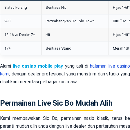
8 atau kurang
Sentiasa Hit
Hijau “Hit”
9-11
Pertimbangkan Double Down
Biru “Dou
12-16 vs Dealer 7+
Hit
Hijau “Hit”
17+
Sentiasa Stand
Merah “St
Alami
live casino mobile play
yang asli di
halaman live casin
kami
, dengan dealer profesional yang menstrim dari studio yang
disahkan merentasi pelbagai zon masa.
Permainan Live Sic Bo Mudah Alih
Kami membawakan Sic Bo, permainan nasib klasik, terus ke
peranti mudah alih anda dengan live dealer dan pertaruhan masa