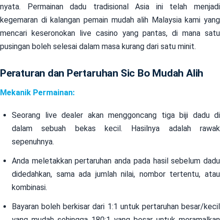
nyata. Permainan dadu tradisional Asia ini telah menjadi
kegemaran di kalangan pemain mudah alih Malaysia kami yang
mencari keseronokan live casino yang pantas, di mana satu
pusingan boleh selesai dalam masa kurang dari satu minit.
Peraturan dan Pertaruhan Sic Bo Mudah Alih
Mekanik Permainan:
Seorang live dealer akan menggoncang tiga biji dadu di
dalam sebuah bekas kecil. Hasilnya adalah rawak
sepenuhnya.
Anda meletakkan pertaruhan anda pada hasil sebelum dadu
didedahkan, sama ada jumlah nilai, nombor tertentu, atau
kombinasi.
Bayaran boleh berkisar dari 1:1 untuk pertaruhan besar/kecil
yang mudah sehingga 180:1 yang besar untuk meramalkan