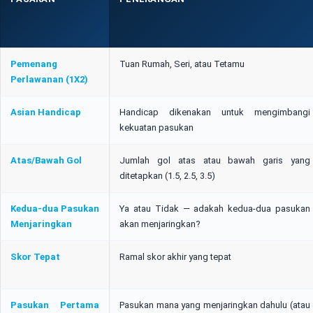
Pemenang
Tuan Rumah, Seri, atau Tetamu
Perlawanan (1X2)
Asian Handicap
Handicap dikenakan untuk mengimbangi
kekuatan pasukan
Atas/Bawah Gol
Jumlah gol atas atau bawah garis yang
ditetapkan (1.5, 2.5, 3.5)
Kedua-dua Pasukan
Ya atau Tidak — adakah kedua-dua pasukan
Menjaringkan
akan menjaringkan?
Skor Tepat
Ramal skor akhir yang tepat
Pasukan Pertama
Pasukan mana yang menjaringkan dahulu (atau