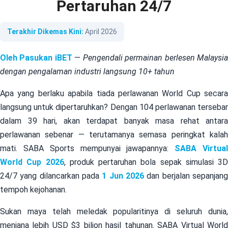
Pertaruhan 24/7
Terakhir Dikemas Kini:
April 2026
Oleh Pasukan iBET
—
Pengendali permainan berlesen Malaysi
dengan pengalaman industri langsung 10+ tahun
Apa yang berlaku apabila tiada perlawanan World Cup secara
langsung untuk dipertaruhkan? Dengan 104 perlawanan tersebar
dalam 39 hari, akan terdapat banyak masa rehat antara
perlawanan sebenar — terutamanya semasa peringkat kalah
mati. SABA Sports mempunyai jawapannya:
SABA Virtua
World Cup 2026
, produk pertaruhan bola sepak simulasi 3D
24/7 yang dilancarkan pada
1 Jun 2026
dan berjalan sepanjan
tempoh kejohanan.
Sukan maya telah meledak popularitinya di seluruh dunia,
menjana lebih USD $3 bilion hasil tahunan. SABA Virtual World