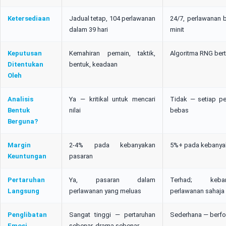
Ketersediaan
Jadual tetap, 104 perlawanan
24/7, perlawanan b
dalam 39 hari
minit
Keputusan
Kemahiran pemain, taktik,
Algoritma RNG bert
Ditentukan
bentuk, keadaan
Oleh
Analisis
Ya — kritikal untuk mencari
Tidak — setiap pe
Bentuk
nilai
bebas
Berguna?
Margin
2-4% pada kebanyakan
5%+ pada kebanya
Keuntungan
pasaran
Pertaruhan
Ya, pasaran dalam
Terhad; keba
Langsung
perlawanan yang meluas
perlawanan sahaja
Penglibatan
Sangat tinggi — pertaruhan
Sederhana — berfo
Emosi
sebenar, drama sebenar