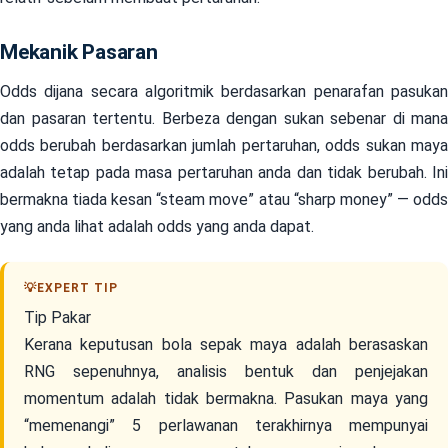
Mekanik Pasaran
Odds dijana secara algoritmik berdasarkan penarafan pasukan
dan pasaran tertentu. Berbeza dengan sukan sebenar di mana
odds berubah berdasarkan jumlah pertaruhan, odds sukan maya
adalah tetap pada masa pertaruhan anda dan tidak berubah. Ini
bermakna tiada kesan “steam move” atau “sharp money” — odds
yang anda lihat adalah odds yang anda dapat.
Tip Pakar
Kerana keputusan bola sepak maya adalah berasaskan
RNG sepenuhnya, analisis bentuk dan penjejakan
momentum adalah tidak bermakna. Pasukan maya yang
“memenangi” 5 perlawanan terakhirnya mempunyai