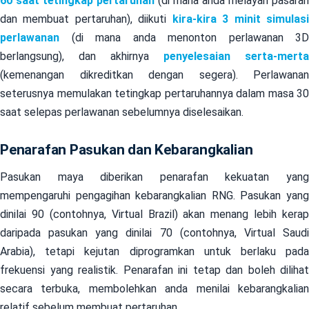
60 saat tetingkap pertaruhan
(di mana anda melayari pasaran
dan membuat pertaruhan), diikuti
kira-kira 3 minit simulas
perlawanan
(di mana anda menonton perlawanan 3D
berlangsung), dan akhirnya
penyelesaian serta-merta
(kemenangan dikreditkan dengan segera). Perlawanan
seterusnya memulakan tetingkap pertaruhannya dalam masa 30
saat selepas perlawanan sebelumnya diselesaikan.
Penarafan Pasukan dan Kebarangkalian
Pasukan maya diberikan penarafan kekuatan yang
mempengaruhi pengagihan kebarangkalian RNG. Pasukan yang
dinilai 90 (contohnya, Virtual Brazil) akan menang lebih kerap
daripada pasukan yang dinilai 70 (contohnya, Virtual Saudi
Arabia), tetapi kejutan diprogramkan untuk berlaku pada
frekuensi yang realistik. Penarafan ini tetap dan boleh dilihat
secara terbuka, membolehkan anda menilai kebarangkalian
relatif sebelum membuat pertaruhan.