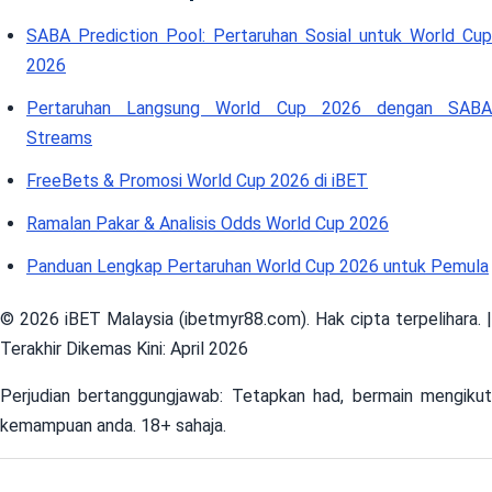
keputusan serta-merta. Adalah penting untuk mengambil kira ini
SABA Prediction Pool: Pertaruhan Sosial untuk World Cup
dalam strategi pertaruhan anda dengan mengekalkan taruhan yang
2026
sederhana dan menganggap sukan maya terutamanya sebagai
hiburan.
Pertaruhan Langsung World Cup 2026 dengan SABA
Streams
FreeBets & Promosi World Cup 2026 di iBET
Ramalan Pakar & Analisis Odds World Cup 2026
Panduan Lengkap Pertaruhan World Cup 2026 untuk Pemula
© 2026 iBET Malaysia (ibetmyr88.com). Hak cipta terpelihara. |
Terakhir Dikemas Kini: April 2026
Perjudian bertanggungjawab: Tetapkan had, bermain mengikut
kemampuan anda. 18+ sahaja.