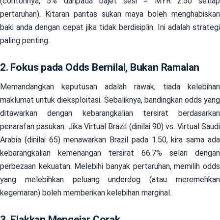
(contohnya, 5% daripada bajet sesi = MYR 2.50 setiap
pertaruhan). Kitaran pantas sukan maya boleh menghabiskan
baki anda dengan cepat jika tidak berdisiplin. Ini adalah strategi
paling penting.
2. Fokus pada Odds Bernilai, Bukan Ramalan
Memandangkan keputusan adalah rawak, tiada kelebihan
maklumat untuk dieksploitasi. Sebaliknya, bandingkan odds yang
ditawarkan dengan kebarangkalian tersirat berdasarkan
penarafan pasukan. Jika Virtual Brazil (dinilai 90) vs. Virtual Saudi
Arabia (dinilai 65) menawarkan Brazil pada 1.50, kira sama ada
kebarangkalian kemenangan tersirat 66.7% selari dengan
perbezaan kekuatan. Melebihi banyak pertaruhan, memilih odds
yang melebihkan peluang underdog (atau meremehkan
kegemaran) boleh memberikan kelebihan marginal.
3. Elakkan Mengejar Corak