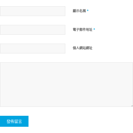
*
顯示名稱
*
電子郵件地址
個人網站網址