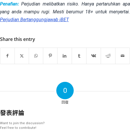
Penafian:
Perjudian melibatkan risiko. Hanya pertaruhkan apa
yang anda mampu rugi. Mesti berumur 18+ untuk menyertai.
Perjudian Bertanggungjawab iBET
Share this entry
0
回復
發表評論
Want to join the discussion?
Feel free to contribute!