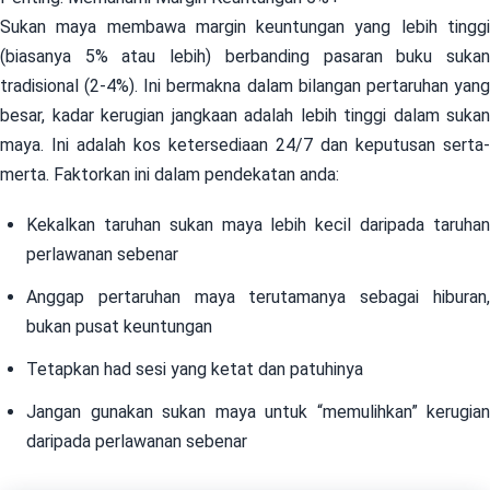
Sukan maya membawa margin keuntungan yang lebih tinggi
(biasanya 5% atau lebih) berbanding pasaran buku sukan
tradisional (2-4%). Ini bermakna dalam bilangan pertaruhan yang
besar, kadar kerugian jangkaan adalah lebih tinggi dalam sukan
maya. Ini adalah kos ketersediaan 24/7 dan keputusan serta-
merta. Faktorkan ini dalam pendekatan anda:
Kekalkan taruhan sukan maya lebih kecil daripada taruhan
perlawanan sebenar
Anggap pertaruhan maya terutamanya sebagai hiburan,
bukan pusat keuntungan
Tetapkan had sesi yang ketat dan patuhinya
Jangan gunakan sukan maya untuk “memulihkan” kerugian
daripada perlawanan sebenar