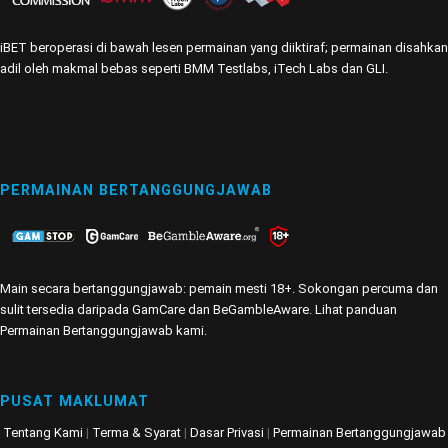
iBET beroperasi di bawah lesen permainan yang diiktiraf; permainan disahkan
adil oleh makmal bebas seperti BMM Testlabs, iTech Labs dan GLI.
PERMAINAN BERTANGGUNGJAWAB
Main secara bertanggungjawab: pemain mesti 18+. Sokongan percuma dan
sulit tersedia daripada GamCare dan BeGambleAware. Lihat
panduan
Permainan Bertanggungjawab
kami.
PUSAT MAKLUMAT
Tentang Kami
|
Terma & Syarat
|
Dasar Privasi
|
Permainan Bertanggungjawab