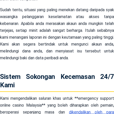
Sudah tentu, situasi yang paling menekan datang daripada syak
wasangka pelanggaran keselamatan atau akses tanpa
kebenaran. Apabila anda merasakan akaun anda mungkin telah
terjejas, setiap minit adalah sangat berharga. Itulah sebabnya
kami menangani laporan ini dengan keutamaan yang paling tinggi.
Kami akan segera bertindak untuk mengunci akaun anda,
melindungi dana anda, dan menyiasat isu tersebut untuk
melindungi baki dan data peribadi anda.
Sistem Sokongan Kecemasan 24/7
Kami
Kami mengendalikan saluran khas untuk **emergency support
online casino Malaysia** yang boleh diharapkan oleh pemain,
beroperasi sepanjang masa dan
dikendalikan oleh par