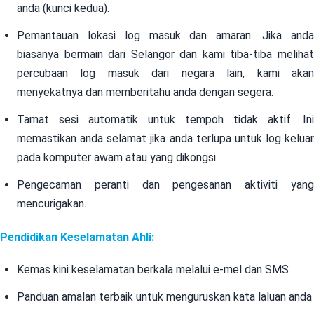
anda (kunci kedua).
Pemantauan lokasi log masuk dan amaran. Jika anda
biasanya bermain dari Selangor dan kami tiba-tiba melihat
percubaan log masuk dari negara lain, kami akan
menyekatnya dan memberitahu anda dengan segera.
Tamat sesi automatik untuk tempoh tidak aktif. Ini
memastikan anda selamat jika anda terlupa untuk log keluar
pada komputer awam atau yang dikongsi.
Pengecaman peranti dan pengesanan aktiviti yang
mencurigakan.
Pendidikan Keselamatan Ahli:
Kemas kini keselamatan berkala melalui e-mel dan SMS
Panduan amalan terbaik untuk menguruskan kata laluan anda