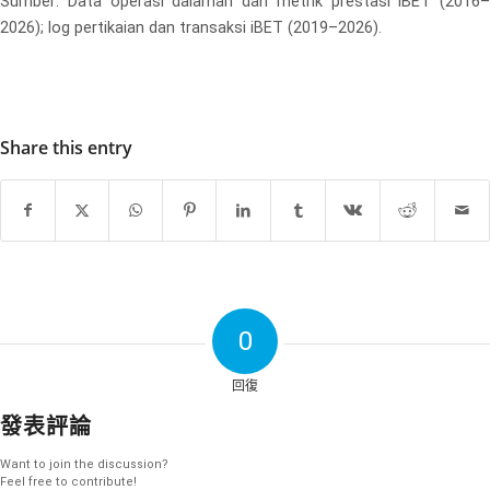
Sumber: Data operasi dalaman dan metrik prestasi iBET (2016–
2026); log pertikaian dan transaksi iBET (2019–2026).
Share this entry
0
回復
發表評論
Want to join the discussion?
Feel free to contribute!