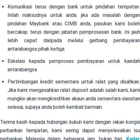
Komunikasi terus dengan bank untuk pindahan tempatan.
Inilah maksudnya untuk anda: jika ada masalah dengan
pindahan Maybank atau CIMB anda, pasukan kami boleh
bercakap terus dengan jabatan pemprosesan bank. Ini jauh
lebih cepat daripada melalui gerbang pembayaran
antarabangsa pihak ketiga.
Eskalasi kepada pemproses pembayaran untuk kaedah
antarabangsa
Pertimbangan kredit sementara untuk ralat yang disahkan.
Jika kami mengesahkan ralat deposit adalah salah kami, kami
mungkin akan mengkreditkan akaun anda sementara siasatan
selesai, supaya anda boleh kembali bermain.
Terima kasih kepada hubungan kukuh kami dengan rakan kongsi
perbankan tempatan, kami sering dapat menyelesaikan isu
perbankan Malaysia dalam beberapa jam, bukan hari.
Kadar