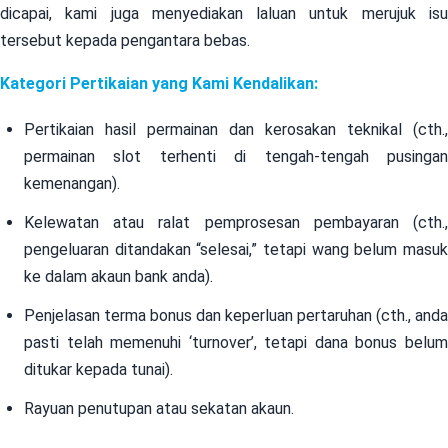
dicapai, kami juga menyediakan laluan untuk merujuk isu
tersebut kepada pengantara bebas.
Kategori Pertikaian yang Kami Kendalikan:
Pertikaian hasil permainan dan kerosakan teknikal (cth.,
permainan slot terhenti di tengah-tengah pusingan
kemenangan).
Kelewatan atau ralat pemprosesan pembayaran (cth.,
pengeluaran ditandakan “selesai,” tetapi wang belum masuk
ke dalam akaun bank anda).
Penjelasan terma bonus dan keperluan pertaruhan (cth., anda
pasti telah memenuhi ‘turnover’, tetapi dana bonus belum
ditukar kepada tunai).
Rayuan penutupan atau sekatan akaun.