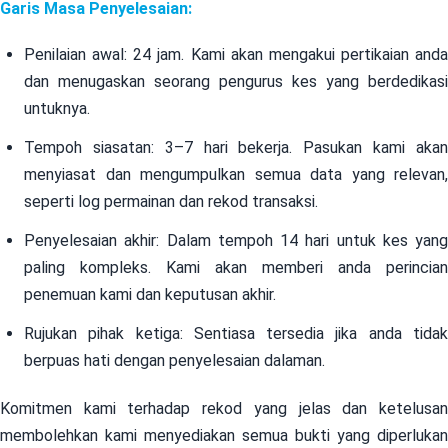
Garis Masa Penyelesaian:
Penilaian awal: 24 jam. Kami akan mengakui pertikaian anda
dan menugaskan seorang pengurus kes yang berdedikasi
untuknya.
Tempoh siasatan: 3–7 hari bekerja. Pasukan kami akan
menyiasat dan mengumpulkan semua data yang relevan,
seperti log permainan dan rekod transaksi.
Penyelesaian akhir: Dalam tempoh 14 hari untuk kes yang
paling kompleks. Kami akan memberi anda perincian
penemuan kami dan keputusan akhir.
Rujukan pihak ketiga: Sentiasa tersedia jika anda tidak
berpuas hati dengan penyelesaian dalaman.
Komitmen kami terhadap rekod yang jelas dan ketelusan
membolehkan kami menyediakan semua bukti yang diperlukan