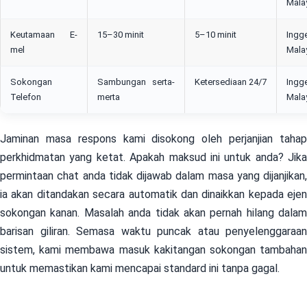
Malay
Keutamaan E-
15–30 minit
5–10 minit
Ing
mel
Malay
Sokongan
Sambungan serta-
Ketersediaan 24/7
Ing
Telefon
merta
Mala
Jaminan masa respons kami disokong oleh perjanjian tahap
perkhidmatan yang ketat. Apakah maksud ini untuk anda? Jika
permintaan chat anda tidak dijawab dalam masa yang dijanjikan,
ia akan ditandakan secara automatik dan dinaikkan kepada ejen
sokongan kanan. Masalah anda tidak akan pernah hilang dalam
barisan giliran. Semasa waktu puncak atau penyelenggaraan
sistem, kami membawa masuk kakitangan sokongan tambahan
untuk memastikan kami mencapai standard ini tanpa gagal.