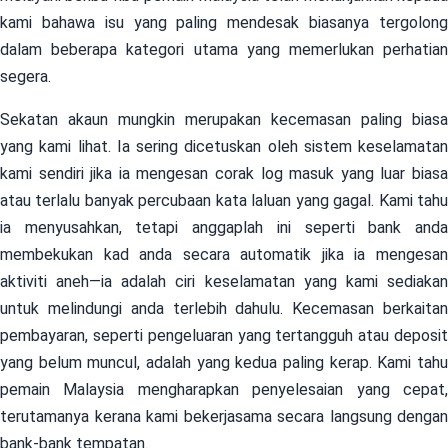
kami bahawa isu yang paling mendesak biasanya tergolong
dalam beberapa kategori utama yang memerlukan perhatian
segera.
Sekatan akaun mungkin merupakan kecemasan paling biasa
yang kami lihat. Ia sering dicetuskan oleh sistem keselamatan
kami sendiri jika ia mengesan corak log masuk yang luar biasa
atau terlalu banyak percubaan kata laluan yang gagal. Kami tahu
ia menyusahkan, tetapi anggaplah ini seperti bank anda
membekukan kad anda secara automatik jika ia mengesan
aktiviti aneh—ia adalah ciri keselamatan yang kami sediakan
untuk melindungi anda terlebih dahulu. Kecemasan berkaitan
pembayaran, seperti pengeluaran yang tertangguh atau deposit
yang belum muncul, adalah yang kedua paling kerap. Kami tahu
pemain Malaysia mengharapkan penyelesaian yang cepat,
terutamanya kerana kami bekerjasama secara langsung dengan
bank-bank tempatan.