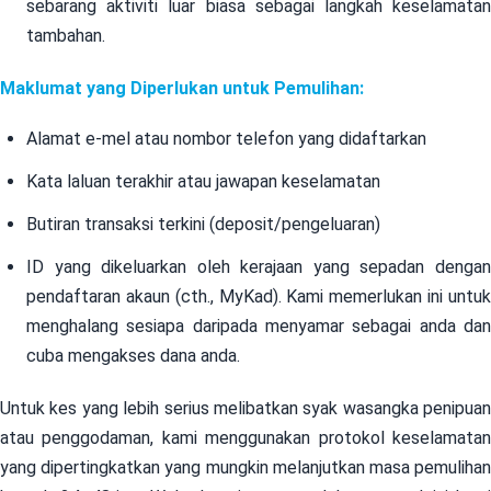
sebarang aktiviti luar biasa sebagai langkah keselamatan
tambahan.
Maklumat yang Diperlukan untuk Pemulihan:
Alamat e-mel atau nombor telefon yang didaftarkan
Kata laluan terakhir atau jawapan keselamatan
Butiran transaksi terkini (deposit/pengeluaran)
ID yang dikeluarkan oleh kerajaan yang sepadan dengan
pendaftaran akaun (cth., MyKad). Kami memerlukan ini untuk
menghalang sesiapa daripada menyamar sebagai anda dan
cuba mengakses dana anda.
Untuk kes yang lebih serius melibatkan syak wasangka penipuan
atau penggodaman, kami menggunakan protokol keselamatan
yang dipertingkatkan yang mungkin melanjutkan masa pemulihan