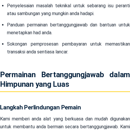
Penyelesaian masalah teknikal untuk sebarang isu peranti
atau sambungan yang mungkin anda hadapi.
Panduan permainan bertanggungjawab dan bantuan untuk
menetapkan had anda.
Sokongan pemprosesan pembayaran untuk memastikan
transaksi anda sentiasa lancar.
Permainan Bertanggungjawab dalam
Himpunan yang Luas
Langkah Perlindungan Pemain
Kami memberi anda alat yang berkuasa dan mudah digunakan
untuk membantu anda bermain secara bertanggungjawab. Kami