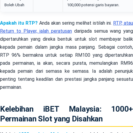
Boleh Ubah
100,000 potensi garis bayaran.
Apakah itu RTP?
Anda akan sering melihat istilah ini.
RTP, atau
Return to Player, ialah peratusan
daripada semua wang yang
dipertaruhkan yang direka bentuk untuk slot membayar balik
kepada pemain dalam jangka masa panjang. Sebagai contoh,
RTP 96% bermakna untuk setiap RM100 yang dipertaruhkan
pada permainan, ia akan, secara purata, memulangkan RM96
kepada pemain dari semasa ke semasa. Ia adalah penunjuk
penting tentang keadilan dan prestasi jangka panjang sesuatu
permainan.
Kelebihan iBET Malaysia: 1000+
Permainan Slot yang Disahkan