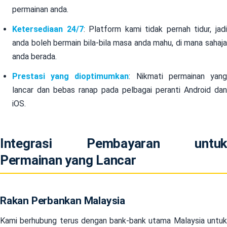
permainan anda.
Ketersediaan 24/7
: Platform kami tidak pernah tidur, jad
anda boleh bermain bila-bila masa anda mahu, di mana sahaja
anda berada.
Prestasi yang dioptimumkan
: Nikmati permainan yan
lancar dan bebas ranap pada pelbagai peranti Android dan
iOS.
Integrasi Pembayaran untuk
Permainan yang Lancar
Rakan Perbankan Malaysia
Kami berhubung terus dengan bank-bank utama Malaysia untuk