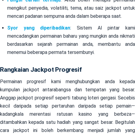
mengikut penyedia, volatiliti, tema, atau saiz jackpot untuk
mencari padanan sempurna anda dalam beberapa saat.
Syor yang diperibadikan
: Sistem AI pintar kam
mencadangkan permainan baharu yang mungkin anda nikmati
berdasarkan sejarah permainan anda, membantu anda
menemui beberapa permata tersembunyi.
Rangkaian Jackpot Progresif
Permainan progresif kami menghubungkan anda kepada
kumpulan jackpot antarabangsa dan tempatan yang besar.
Anggap jackpot progresif seperti tabung loteri gergasi. Secebis
kecil daripada setiap pertaruhan daripada setiap pemain—
kadangkala merentasi ratusan kasino yang berbeza—
ditambahkan kepada satu hadiah yang sangat besar. Begitulah
cara jackpot ini boleh berkembang menjadi jumlah yang