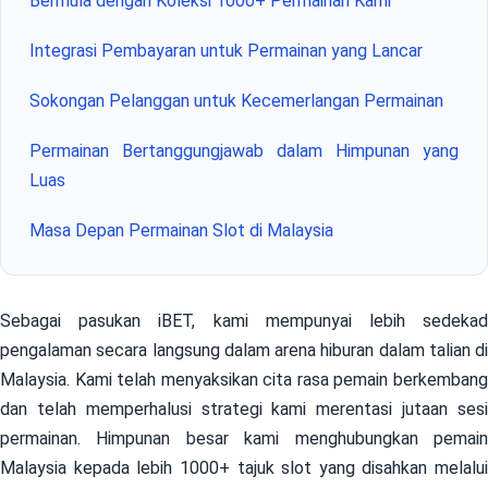
Bermula dengan Koleksi 1000+ Permainan Kami
Integrasi Pembayaran untuk Permainan yang Lancar
Sokongan Pelanggan untuk Kecemerlangan Permainan
Permainan Bertanggungjawab dalam Himpunan yang
Luas
Masa Depan Permainan Slot di Malaysia
Sebagai pasukan iBET, kami mempunyai lebih sedekad
pengalaman secara langsung dalam arena hiburan dalam talian di
Malaysia. Kami telah menyaksikan cita rasa pemain berkembang
dan telah memperhalusi strategi kami merentasi jutaan sesi
permainan. Himpunan besar kami menghubungkan pemain
Malaysia kepada lebih 1000+ tajuk slot yang disahkan melalui