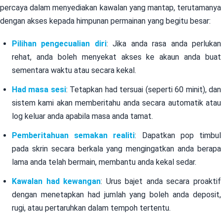
percaya dalam menyediakan kawalan yang mantap, terutamanya
dengan akses kepada himpunan permainan yang begitu besar:
Pilihan pengecualian diri
: Jika anda rasa anda perluka
rehat, anda boleh menyekat akses ke akaun anda buat
sementara waktu atau secara kekal.
Had masa sesi
: Tetapkan had tersuai (seperti 60 minit), da
sistem kami akan memberitahu anda secara automatik atau
log keluar anda apabila masa anda tamat.
Pemberitahuan semakan realiti
: Dapatkan pop timbu
pada skrin secara berkala yang mengingatkan anda berapa
lama anda telah bermain, membantu anda kekal sedar.
Kawalan had kewangan
: Urus bajet anda secara proakti
dengan menetapkan had jumlah yang boleh anda deposit,
rugi, atau pertaruhkan dalam tempoh tertentu.