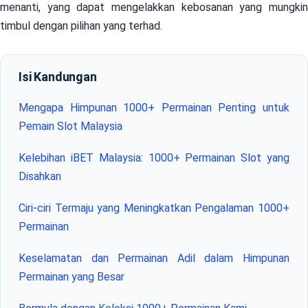
menanti, yang dapat mengelakkan kebosanan yang mungkin
timbul dengan pilihan yang terhad.
Isi Kandungan
Mengapa Himpunan 1000+ Permainan Penting untuk
Pemain Slot Malaysia
Kelebihan iBET Malaysia: 1000+ Permainan Slot yang
Disahkan
Ciri-ciri Termaju yang Meningkatkan Pengalaman 1000+
Permainan
Keselamatan dan Permainan Adil dalam Himpunan
Permainan yang Besar