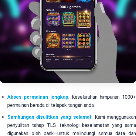
Akses permainan lengkap
: Keseluruhan himpunan 1000+
permainan berada di telapak tangan anda.
Sambungan disulitkan yang selamat
: Kami menggunaka
penyulitan tahap TLS—teknologi keselamatan yang sama
digunakan oleh bank—untuk melindungi semua data dan