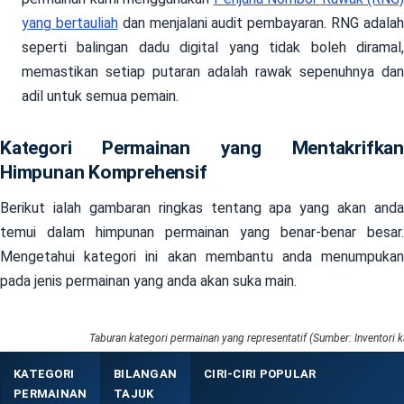
yang bertauliah
dan menjalani audit pembayaran. RNG adala
seperti balingan dadu digital yang tidak boleh diramal,
memastikan setiap putaran adalah rawak sepenuhnya dan
adil untuk semua pemain.
Kategori Permainan yang Mentakrifkan
Himpunan Komprehensif
Berikut ialah gambaran ringkas tentang apa yang akan anda
temui dalam himpunan permainan yang benar-benar besar.
Mengetahui kategori ini akan membantu anda menumpukan
pada jenis permainan yang anda akan suka main.
Taburan kategori permainan yang representatif (Sumber: Inventori 
KATEGORI
BILANGAN
CIRI-CIRI POPULAR
PERMAINAN
TAJUK