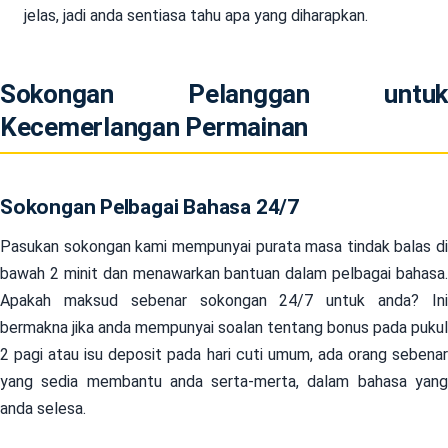
jelas, jadi anda sentiasa tahu apa yang diharapkan.
Sokongan Pelanggan untuk
Kecemerlangan Permainan
Sokongan Pelbagai Bahasa 24/7
Pasukan sokongan kami mempunyai purata masa tindak balas di
bawah 2 minit dan menawarkan bantuan dalam pelbagai bahasa.
Apakah maksud sebenar sokongan 24/7 untuk anda? Ini
bermakna jika anda mempunyai soalan tentang bonus pada pukul
2 pagi atau isu deposit pada hari cuti umum, ada orang sebenar
yang sedia membantu anda serta-merta, dalam bahasa yang
anda selesa.