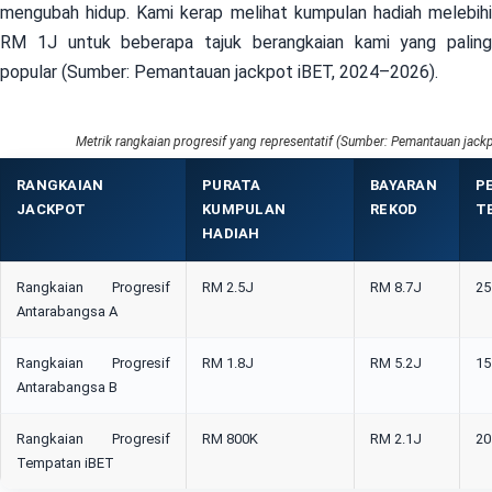
mengubah hidup. Kami kerap melihat kumpulan hadiah melebihi
RM 1J untuk beberapa tajuk berangkaian kami yang paling
popular (Sumber: Pemantauan jackpot iBET, 2024–2026).
Metrik rangkaian progresif yang representatif (Sumber: Pemantauan jac
RANGKAIAN
PURATA
BAYARAN
P
JACKPOT
KUMPULAN
REKOD
T
HADIAH
Rangkaian Progresif
RM 2.5J
RM 8.7J
25
Antarabangsa A
Rangkaian Progresif
RM 1.8J
RM 5.2J
15
Antarabangsa B
Rangkaian Progresif
RM 800K
RM 2.1J
20
Tempatan iBET