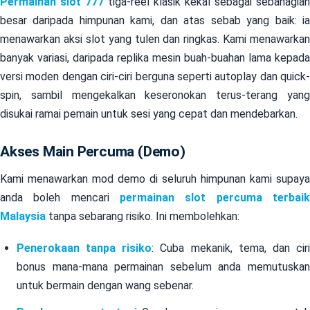
Permainan slot 777
tiga-reel klasik kekal sebagai sebahagian
besar daripada himpunan kami, dan atas sebab yang baik: ia
menawarkan aksi slot yang tulen dan ringkas. Kami menawarkan
banyak variasi, daripada replika mesin buah-buahan lama kepada
versi moden dengan ciri-ciri berguna seperti autoplay dan quick-
spin, sambil mengekalkan keseronokan terus-terang yang
disukai ramai pemain untuk sesi yang cepat dan mendebarkan.
Akses Main Percuma (Demo)
Kami menawarkan mod demo di seluruh himpunan kami supaya
anda boleh mencari
permainan slot percuma terbaik
Malaysia
tanpa sebarang risiko. Ini membolehkan:
Penerokaan tanpa risiko
: Cuba mekanik, tema, dan cir
bonus mana-mana permainan sebelum anda memutuskan
untuk bermain dengan wang sebenar.