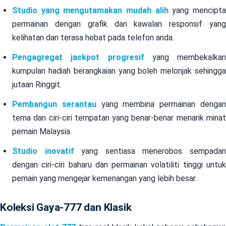
Studio yang mengutamakan mudah alih
yang mencipt
permainan dengan grafik dan kawalan responsif yang
kelihatan dan terasa hebat pada telefon anda.
Pengagregat jackpot progresif
yang membekalkan
kumpulan hadiah berangkaian yang boleh melonjak sehingga
jutaan Ringgit.
Pembangun serantau
yang membina permainan denga
tema dan ciri-ciri tempatan yang benar-benar menarik minat
pemain Malaysia.
Studio inovatif
yang sentiasa menerobos sempada
dengan ciri-ciri baharu dan permainan volatiliti tinggi untuk
pemain yang mengejar kemenangan yang lebih besar.
Koleksi Gaya-777 dan Klasik