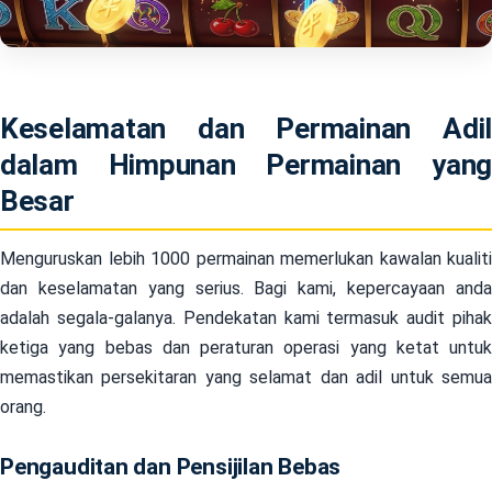
Keselamatan dan Permainan Adil
dalam Himpunan Permainan yang
Besar
Menguruskan lebih 1000 permainan memerlukan kawalan kualiti
dan keselamatan yang serius. Bagi kami, kepercayaan anda
adalah segala-galanya. Pendekatan kami termasuk audit pihak
ketiga yang bebas dan peraturan operasi yang ketat untuk
memastikan persekitaran yang selamat dan adil untuk semua
orang.
Pengauditan dan Pensijilan Bebas