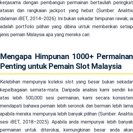
kerjasama dengan pembangun permainan bertauliah peringkat
atasan dan rangkaian jackpot yang hebat (Sumber: Analitis
dalaman iBET, 2014–2026). Ini bukan sekadar himpunan rawak; ia
adalah portfolio pilihan yang dibina untuk memberikan setiap
jenis pemain Malaysia apa yang mereka cari.
Mengapa Himpunan 1000+ Permainan
Penting untuk Pemain Slot Malaysia
Kelebihan mempunyai koleksi slot yang besar bukan sekadar
kepelbagaian semata-mata. Daripada analisis kami sendiri ke
atas lebih 500,000 sesi permainan, kami secara konsisten
mendapati bahawa pemain lebih seronok dan bermain lebih lama
apabila mereka mempunyai lebih banyak pilihan (Sumber: Analitis
sesi iBET, 2018–2025). Apabila anda mempunyai lebih banyak
permainan untuk diterokai, kemungkinan besar anda akan