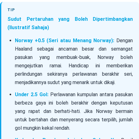
Sudut Pertaruhan yang Boleh Dipertimbangkan
(Ilustratif Sahaja)
Norway +0.5 (Seri atau Menang Norway):
Dengan
Haaland sebagai ancaman besar dan semangat
pasukan yang membuak-buak, Norway boleh
mengejutkan ramai. Handicap ini memberikan
perlindungan sekiranya perlawanan berakhir seri,
menjadikannya sudut yang menarik untuk dikaji.
Under 2.5 Gol:
Perlawanan kumpulan antara pasukan
berbeza gaya ini boleh berakhir dengan keputusan
yang rapat dan berhati-hati. Jika Norway bermain
untuk bertahan dan menyerang secara terpilih, jumlah
gol mungkin kekal rendah.