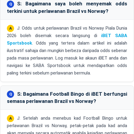
S: Bagaimana saya boleh menyemak odds
terkini untuk perlawanan Brazil vs Norway?
J: Odds untuk perlawanan Brazil vs Norway Piala Dunia
2026 boleh disemak secara langsung di
iBET SABA
Sportsbook
. Odds yang tertera dalam artikel ini adalah
ilustratif sahaja dan mungkin berbeza daripada odds sebenar
pada masa perlawanan. Log masuk ke akaun iBET anda dan
navigasi ke SABA Sportsbook untuk mendapatkan odds
paling terkini sebelum perlawanan bermula.
S: Bagaimana Football Bingo di iBET berfungsi
semasa perlawanan Brazil vs Norway?
J: Setelah anda menebus kad Football Bingo untuk
perlawanan Brazil vs Norway, petak-petak pada kad anda
akan menyala secara automatik apabila kejadian perlawanan