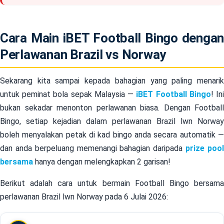
Cara Main iBET Football Bingo dengan
Perlawanan Brazil vs Norway
Sekarang kita sampai kepada bahagian yang paling menarik
untuk peminat bola sepak Malaysia —
iBET Football Bingo
! In
bukan sekadar menonton perlawanan biasa. Dengan Football
Bingo, setiap kejadian dalam perlawanan Brazil lwn Norway
boleh menyalakan petak di kad bingo anda secara automatik —
dan anda berpeluang memenangi bahagian daripada
prize poo
bersama
hanya dengan melengkapkan 2 garisan!
Berikut adalah cara untuk bermain Football Bingo bersama
perlawanan Brazil lwn Norway pada 6 Julai 2026: