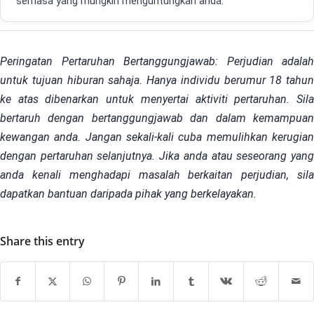
semasa yang mungkin menguntungkan anda.
Peringatan Pertaruhan Bertanggungjawab: Perjudian adalah
untuk tujuan hiburan sahaja. Hanya individu berumur 18 tahun
ke atas dibenarkan untuk menyertai aktiviti pertaruhan. Sila
bertaruh dengan bertanggungjawab dan dalam kemampuan
kewangan anda. Jangan sekali-kali cuba memulihkan kerugian
dengan pertaruhan selanjutnya. Jika anda atau seseorang yang
anda kenali menghadapi masalah berkaitan perjudian, sila
dapatkan bantuan daripada pihak yang berkelayakan.
Share this entry