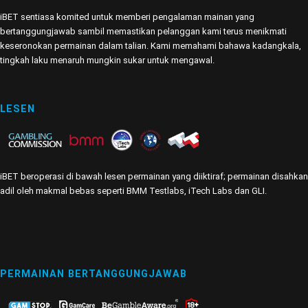
iBET sentiasa komited untuk memberi pengalaman mainan yang
bertanggungjawab sambil memastikan pelanggan kami terus menikmati
keseronokan permainan dalam talian. Kami memahami bahawa kadangkala,
tingkah laku menaruh mungkin sukar untuk mengawal.
LESEN
iBET beroperasi di bawah lesen permainan yang diiktiraf; permainan disahkan
adil oleh makmal bebas seperti BMM Testlabs, iTech Labs dan GLI.
PERMAINAN BERTANGGUNGJAWAB