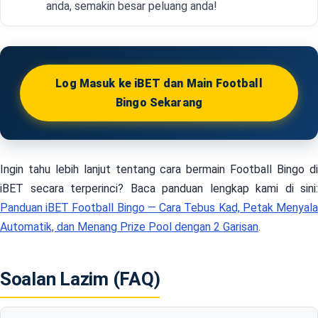
anda, semakin besar peluang anda!
Log Masuk ke iBET dan Main Football
Bingo Sekarang
Ingin tahu lebih lanjut tentang cara bermain Football Bingo di
iBET secara terperinci? Baca panduan lengkap kami di sini:
Panduan iBET Football Bingo — Cara Tebus Kad, Petak Menyala
Automatik, dan Menang Prize Pool dengan 2 Garisan
.
Soalan Lazim (FAQ)