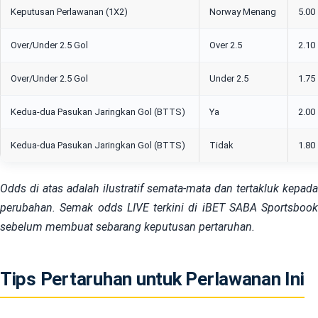
Keputusan Perlawanan (1X2)
Norway Menang
5.00
Over/Under 2.5 Gol
Over 2.5
2.10
Over/Under 2.5 Gol
Under 2.5
1.75
Kedua-dua Pasukan Jaringkan Gol (BTTS)
Ya
2.00
Kedua-dua Pasukan Jaringkan Gol (BTTS)
Tidak
1.80
Odds di atas adalah ilustratif semata-mata dan tertakluk kepada
perubahan. Semak odds LIVE terkini di iBET SABA Sportsbook
sebelum membuat sebarang keputusan pertaruhan.
Tips Pertaruhan untuk Perlawanan Ini