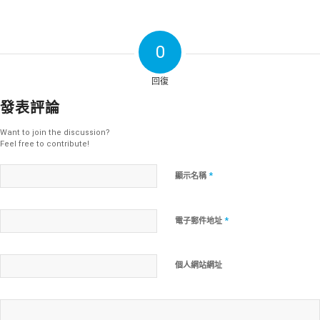
0
回復
發表評論
Want to join the discussion?
Feel free to contribute!
*
顯示名稱
*
電子郵件地址
個人網站網址