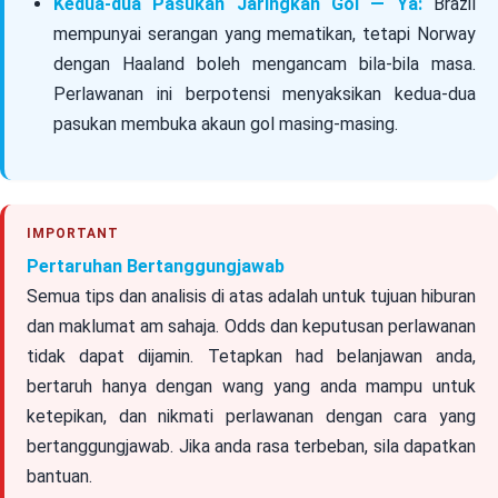
Kedua-dua Pasukan Jaringkan Gol — Ya:
Brazil
mempunyai serangan yang mematikan, tetapi Norway
dengan Haaland boleh mengancam bila-bila masa.
Perlawanan ini berpotensi menyaksikan kedua-dua
pasukan membuka akaun gol masing-masing.
Pertaruhan Bertanggungjawab
Semua tips dan analisis di atas adalah untuk tujuan hiburan
dan maklumat am sahaja. Odds dan keputusan perlawanan
tidak dapat dijamin. Tetapkan had belanjawan anda,
bertaruh hanya dengan wang yang anda mampu untuk
ketepikan, dan nikmati perlawanan dengan cara yang
bertanggungjawab. Jika anda rasa terbeban, sila dapatkan
bantuan.