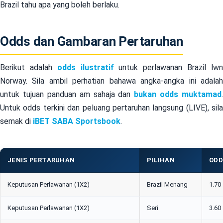
Brazil tahu apa yang boleh berlaku.
Odds dan Gambaran Pertaruhan
Berikut adalah
odds ilustratif
untuk perlawanan Brazil lw
Norway. Sila ambil perhatian bahawa angka-angka ini adalah
untuk tujuan panduan am sahaja dan
bukan odds muktamad
.
Untuk odds terkini dan peluang pertaruhan langsung (LIVE), sila
semak di
iBET SABA Sportsbook
.
JENIS PERTARUHAN
PILIHAN
ODD
Keputusan Perlawanan (1X2)
Brazil Menang
1.70
Keputusan Perlawanan (1X2)
Seri
3.60