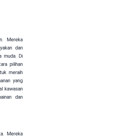
n. Mereka
ayakan dan
a muda. Di
ra pilihan
tuk meraih
hanan yang
al kawasan
ainan dan
ka. Mereka