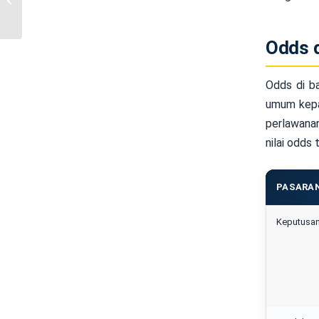
Taruhan...
Odds 
Odds di b
umum kepa
perlawana
nilai odds
PASARA
Keputusan