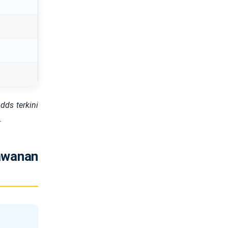
dds terkini
.
lawanan