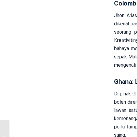
Colombi
Jhon Aria
dikenal pa
seorang p
Kreativit
bahaya me
sepak Mala
mengenali 
Ghana: 
Di pihak G
boleh dire
lawan sat
kemenanga
perlu tam
Argentina vs Cape Verde Piala Dunia
saing.
2026: Pratontonan Group J, Peluang