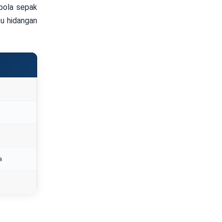
 bola sepak
tu hidangan
a