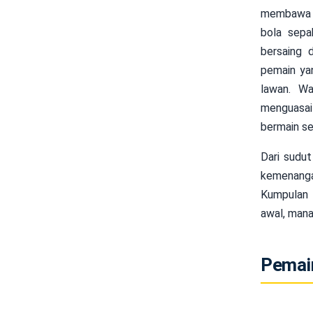
membawa t
bola sepa
bersaing 
pemain ya
lawan. W
menguasai
bermain se
Dari sudu
kemenang
Kumpulan 
awal, mana
Pemain