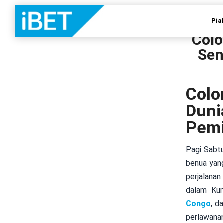
Pia
Colo
Sen
Colo
Dun
Pemi
Pagi Sabtu
benua yan
perjalanan
dalam Ku
Congo
, d
perlawanan