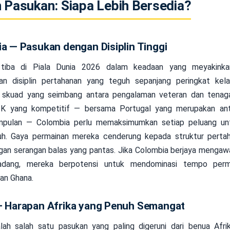
 Pasukan: Siapa Lebih Bersedia?
a — Pasukan dengan Disiplin Tinggi
 tiba di Piala Dunia 2026 dalam keadaan yang meyakinka
an disiplin pertahanan yang teguh sepanjang peringkat kel
kuad yang seimbang antara pengalaman veteran dan tenag
K yang kompetitif — bersama Portugal yang merupakan anta
pulan — Colombia perlu memaksimumkan setiap peluang un
h. Gaya permainan mereka cenderung kepada struktur perta
gan serangan balas yang pantas. Jika Colombia berjaya mengaw
adang, mereka berpotensi untuk mendominasi tempo perm
an Ghana.
 Harapan Afrika yang Penuh Semangat
lah salah satu pasukan yang paling digeruni dari benua Afri