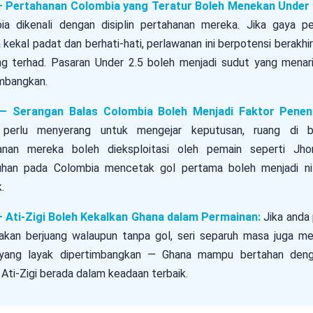
— Pertahanan Colombia yang Teratur Boleh Menekan Under 2
ia dikenali dengan disiplin pertahanan mereka. Jika gaya p
kekal padat dan berhati-hati, perlawanan ini berpotensi berakhi
ng terhad. Pasaran Under 2.5 boleh menjadi sudut yang menar
imbangkan.
— Serangan Balas Colombia Boleh Menjadi Faktor Penen
 perlu menyerang untuk mengejar keputusan, ruang di b
anan mereka boleh dieksploitasi oleh pemain seperti Jhon
uhan pada Colombia mencetak gol pertama boleh menjadi nil
.
— Ati-Zigi Boleh Kekalkan Ghana dalam Permainan:
Jika anda
akan berjuang walaupun tanpa gol, seri separuh masa juga m
yang layak dipertimbangkan — Ghana mampu bertahan deng
 Ati-Zigi berada dalam keadaan terbaik.