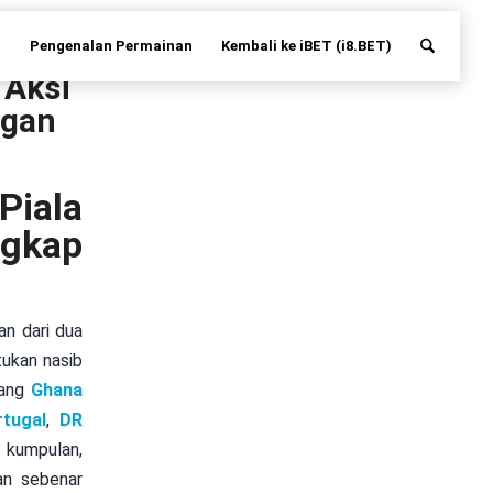
)
Pengenalan Permainan
Kembali ke iBET (i8.BET)
 Aksi
ngan
Piala
gkap
an dari dua
ukan nasib
ang
Ghana
rtugal
,
DR
t kumpulan,
ian sebenar