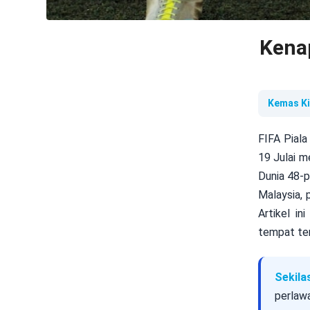
Kena
Kemas Ki
FIFA Piala
19 Julai m
Dunia 48-p
Malaysia, 
Artikel i
tempat ter
Sekila
perlawa