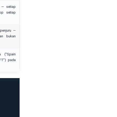
s — setiap
op setiap
penjuru —
nan bukan
a (“Spain
FT”) pada