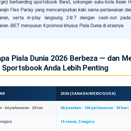
gin) berbanding sportsbook Barat, sokongan suku-bola Asian 
 enjin Flex Parlay yang mencampurkan kaki sama-perlawanan dan
anan, serta in-play langsung 24/7 dengan cash-out pada
nan. iBET menyusun 4 promosi khusus Piala Dunia di atasnya.
pa Piala Dunia 2026 Berbeza — dan M
n Sportsbook Anda Lebih Penting
TAR
2026 (CANADA/MEXICO/USA)
 · 64 perlawanan · 28 hari
48 pasukan · 104 perlawanan · 39 hari
 negara
16 venue, 3 negara