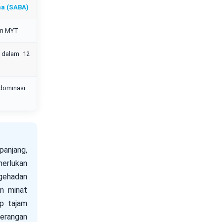
ma (SABA)
am MYT
dalam 12
ndominasi
panjang,
erlukan
gehadan
n minat
up tajam
serangan