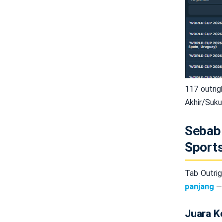
117 outri
Akhir/Suku
Sebab
Sport
Tab Outri
panjang
— 
Juara K