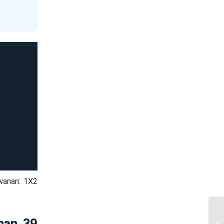
wanan: 1X2
han 39