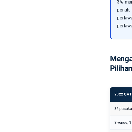
3% mar
penuh,
perlaw
perlawa
Menga
Piliha
2022 QA
32 pasukan
8 venue, 1