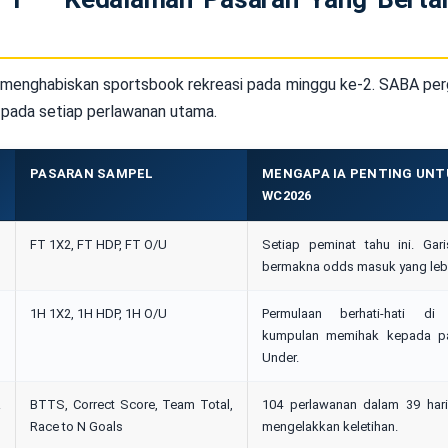
menghabiskan sportsbook rekreasi pada minggu ke-2. SABA perg
pada setiap perlawanan utama.
PASARAN SAMPEL
MENGAPA IA PENTING UNT
WC2026
FT 1X2, FT HDP, FT O/U
Setiap peminat tahu ini. Gar
bermakna odds masuk yang lebi
1H 1X2, 1H HDP, 1H O/U
Permulaan berhati-hati di 
kumpulan memihak kepada p
Under.
&
BTTS, Correct Score, Team Total,
104 perlawanan dalam 39 hari
Race to N Goals
mengelakkan keletihan.