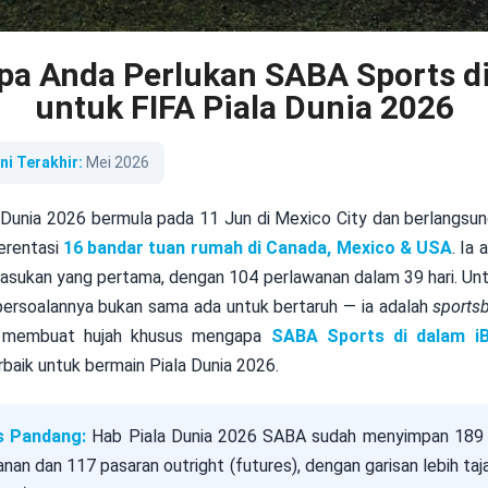
pa Anda Perlukan SABA Sports di
untuk FIFA Piala Dunia 2026
ni Terakhir:
Mei 2026
 Dunia 2026 bermula pada 11 Jun di Mexico City dan berlangsu
erentasi
16 bandar tuan rumah di Canada, Mexico & USA
. Ia 
asukan yang pertama, dengan 104 perlawanan dalam 39 hari. Un
persoalannya bukan sama ada untuk bertaruh — ia adalah
sports
ni membuat hujah khusus mengapa
SABA Sports di dalam i
baik untuk bermain Piala Dunia 2026.
s Pandang:
Hab Piala Dunia 2026 SABA sudah menyimpan 189 
nan dan 117 pasaran outright (futures), dengan garisan lebih ta