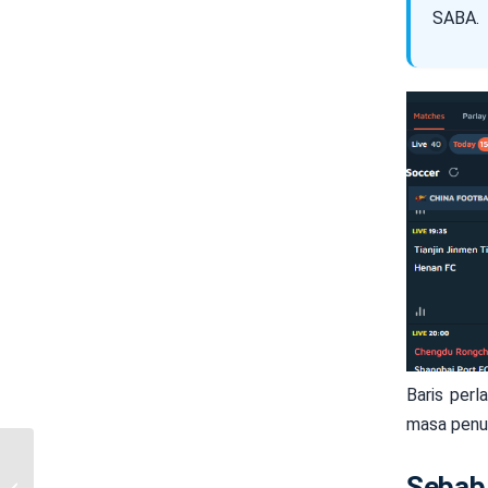
SABA.
Baris per
masa penuh
Apa Itu SABA Sports?
Sebab
Sportsbook Utama Asia