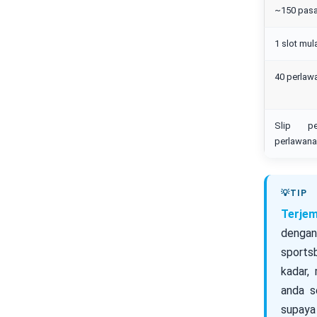
~150 pasa
1 slot mul
40 perlaw
Slip pe
perlawana
Terjem
denga
sports
kadar,
anda s
supaya